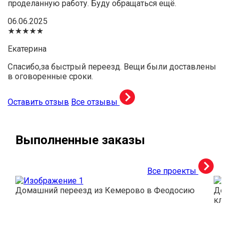
проделанную работу. Буду обращаться ещё.
06.06.2025
★★★★★
Екатерина
Спасибо,за быстрый переезд. Вещи были доставлены
в оговоренные сроки.
Оставить отзыв
Все отзывы
Выполненные заказы
Все проекты
Домашний переезд из Кемерово в Феодосию
Дос
кли