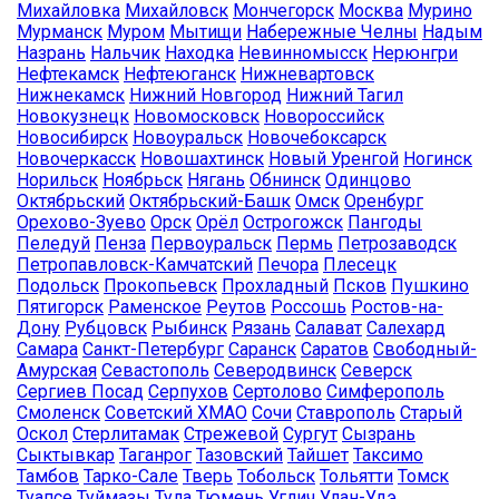
Михайловка
Михайловск
Мончегорск
Москва
Мурино
Мурманск
Муром
Мытищи
Набережные Челны
Надым
Назрань
Нальчик
Находка
Невинномысск
Нерюнгри
Нефтекамск
Нефтеюганск
Нижневартовск
Нижнекамск
Нижний Новгород
Нижний Тагил
Новокузнецк
Новомосковск
Новороссийск
Новосибирск
Новоуральск
Новочебоксарск
Новочеркасск
Новошахтинск
Новый Уренгой
Ногинск
Норильск
Ноябрьск
Нягань
Обнинск
Одинцово
Октябрьский
Октябрьский-Башк
Омск
Оренбург
Орехово-Зуево
Орск
Орёл
Острогожск
Пангоды
Пеледуй
Пенза
Первоуральск
Пермь
Петрозаводск
Петропавловск-Камчатский
Печора
Плесецк
Подольск
Прокопьевск
Прохладный
Псков
Пушкино
Пятигорск
Раменское
Реутов
Россошь
Ростов-на-
Дону
Рубцовск
Рыбинск
Рязань
Салават
Салехард
Самара
Санкт-Петербург
Саранск
Саратов
Свободный-
Амурская
Севастополь
Северодвинск
Северск
Сергиев Посад
Серпухов
Сертолово
Симферополь
Смоленск
Советский ХМАО
Сочи
Ставрополь
Старый
Оскол
Стерлитамак
Стрежевой
Сургут
Сызрань
Сыктывкар
Таганрог
Тазовский
Тайшет
Таксимо
Тамбов
Тарко-Сале
Тверь
Тобольск
Тольятти
Томск
Туапсе
Туймазы
Тула
Тюмень
Углич
Улан-Удэ