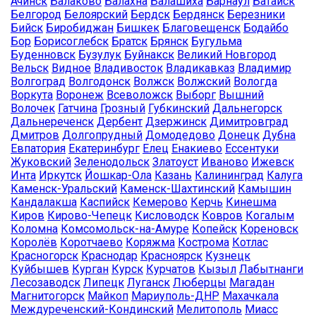
Ачинск
Балаково
Балахна
Балашиха
Барнаул
Батайск
Белгород
Белоярский
Бердск
Бердянск
Березники
Бийск
Биробиджан
Бишкек
Благовещенск
Бодайбо
Бор
Борисоглебск
Братск
Брянск
Бугульма
Буденновск
Бузулук
Буйнакск
Великий Новгород
Вельск
Видное
Владивосток
Владикавказ
Владимир
Волгоград
Волгодонск
Волжск
Волжский
Вологда
Воркута
Воронеж
Всеволожск
Выборг
Вышний
Волочек
Гатчина
Грозный
Губкинский
Дальнегорск
Дальнереченск
Дербент
Дзержинск
Димитровград
Дмитров
Долгопрудный
Домодедово
Донецк
Дубна
Евпатория
Екатеринбург
Елец
Енакиево
Ессентуки
Жуковский
Зеленодольск
Златоуст
Иваново
Ижевск
Инта
Иркутск
Йошкар-Ола
Казань
Калининград
Калуга
Каменск-Уральский
Каменск-Шахтинский
Камышин
Кандалакша
Каспийск
Кемерово
Керчь
Кинешма
Киров
Кирово-Чепецк
Кисловодск
Ковров
Когалым
Коломна
Комсомольск-на-Амуре
Копейск
Кореновск
Королёв
Коротчаево
Коряжма
Кострома
Котлас
Красногорск
Краснодар
Красноярск
Кузнецк
Куйбышев
Курган
Курск
Курчатов
Кызыл
Лабытнанги
Лесозаводск
Липецк
Луганск
Люберцы
Магадан
Магнитогорск
Майкоп
Мариуполь-ДНР
Махачкала
Междуреченский-Кондинский
Мелитополь
Миасс