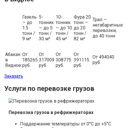
Газель
5-
10-
Фура 20
Трал —
— до
тонник
тонник
тонн —
негабаритные
1.5
— до 5
— до 10
до 20
перевозки,
тонн /
тонн /
тонн /
тонн /
до 40 тонн
9 м³
30 м³
45 м³
82 м³
Абакан
От
От
От
От
От 494040
в
185265
317009
308775
391115
руб.
Видное
руб.
руб.
руб.
руб.
Заказать
Услуги по перевозке грузов
Перевозка грузов в рефрижераторах
Поддержание температуры от 0°С до +5°С