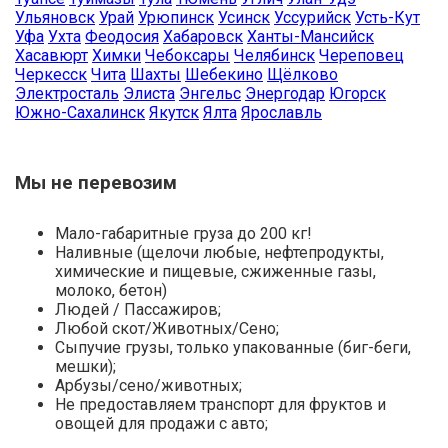
Ульяновск
Урай
Урюпинск
Усинск
Уссурийск
Усть-Кут
Уфа
Ухта
Феодосия
Хабаровск
Ханты-Мансийск
Хасавюрт
Химки
Чебоксары
Челябинск
Череповец
Черкесск
Чита
Шахты
Шебекино
Щёлково
Электросталь
Элиста
Энгельс
Энергодар
Югорск
Южно-Сахалинск
Якутск
Ялта
Ярославль
Мы не перевозим
Мало-габаритные груза до 200 кг!
Наливные (щелочи любые, нефтепродукты,
химические и пищевые, сжиженные газы,
молоко, бетон)
Людей / Пассажиров;
Любой скот/Животных/Сено;
Сыпучие грузы, только упакованные (биг-беги,
мешки);
Арбузы/сено/животных;
Не предоставляем транспорт для фруктов и
овощей для продажи с авто;