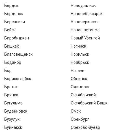
Бердск
Новоуральск
Бердянск
Новочебоксарск
Березники
Новочеркасск
Бийск
Новошахтинск
Биробиджан
Новый Уренгой
Бишкек
Ногинск
Благовещенск
Норильск
Бодайбо
Ноябрьск
Бор
Нягань
Борисоглебск
Обнинск
Братск
Одинцово
Брянск
Октябрьский
Бугульма
Октябрьский-Башк
Буденновск
Омск
Бузулук
Оренбург
Буйнакск
Орехово-Зуево