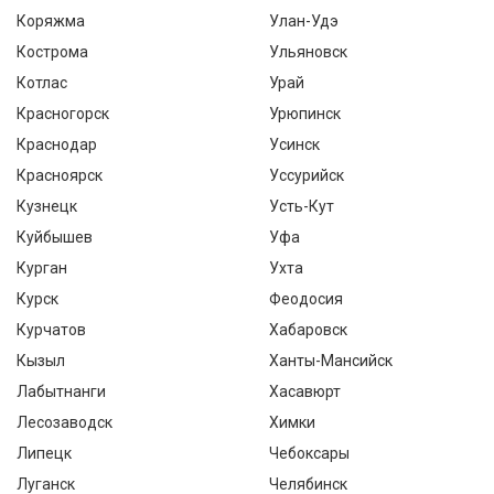
Коряжма
Улан-Удэ
Кострома
Ульяновск
Котлас
Урай
Красногорск
Урюпинск
Краснодар
Усинск
Красноярск
Уссурийск
Кузнецк
Усть-Кут
Куйбышев
Уфа
Курган
Ухта
Курск
Феодосия
Курчатов
Хабаровск
Кызыл
Ханты-Мансийск
Лабытнанги
Хасавюрт
Лесозаводск
Химки
Липецк
Чебоксары
Луганск
Челябинск