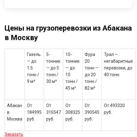
Цены на грузоперевозки из Абакана
в Москву
Газель
5-
10-
Фура
Трал —
— до
тонник
тонник
20
негабаритные
1.5
— до 5
— до
тонн —
перевозки, до
тонн /
тонн /
10
до 20
40 тонн
9 м³
30 м³
тонн /
тонн /
45 м³
82 м³
Абакан
От
От
От
От
От 493320
в
184995
316547
308325
390545
руб.
Москва
руб.
руб.
руб.
руб.
Заказать