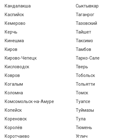
Кандалакша
Сыктывкар
Каспийск
Таганрог
Кемерово
Тазовский
Керчь
Тайшет
Кинешма
Таксимо
Киров
Тамбов
Кирово-Чепецк
Тарко-Сале
Кисловодск
Тверь
Ковров
Тобольск
Когалым
Тольятти
Коломна
Томск
Комсомольск-на-Амуре
Туапсе
Копейск
Туймазы
Кореновск
Тула
Королёв
Тюмень
Коротчаево
Углич