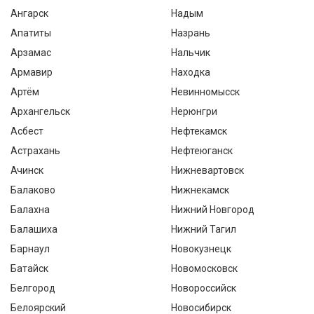
Ангарск
Надым
Апатиты
Назрань
Арзамас
Нальчик
Армавир
Находка
Артём
Невинномысск
Архангельск
Нерюнгри
Асбест
Нефтекамск
Астрахань
Нефтеюганск
Ачинск
Нижневартовск
Балаково
Нижнекамск
Балахна
Нижний Новгород
Балашиха
Нижний Тагил
Барнаул
Новокузнецк
Батайск
Новомосковск
Белгород
Новороссийск
Белоярский
Новосибирск