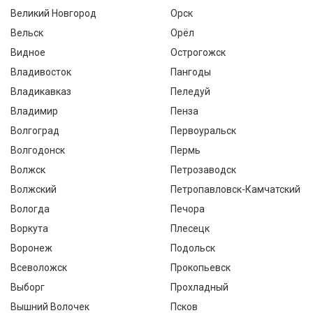
Великий Новгород
Орск
Вельск
Орёл
Видное
Острогожск
Владивосток
Пангоды
Владикавказ
Пеледуй
Владимир
Пенза
Волгоград
Первоуральск
Волгодонск
Пермь
Волжск
Петрозаводск
Волжский
Петропавловск-Камчатский
Вологда
Печора
Воркута
Плесецк
Воронеж
Подольск
Всеволожск
Прокопьевск
Выборг
Прохладный
Вышний Волочек
Псков