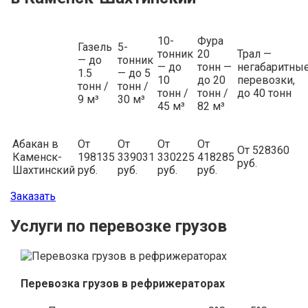
10-
Фура
Газель
5-
тонник
20
Трал —
— до
тонник
— до
тонн —
негабаритны
1.5
— до 5
10
до 20
перевозки,
тонн /
тонн /
тонн /
тонн /
до 40 тонн
9 м³
30 м³
45 м³
82 м³
Абакан в
От
От
От
От
От 528360
Каменск-
198135
339031
330225
418285
руб.
Шахтинский
руб.
руб.
руб.
руб.
Заказать
Услуги по перевозке грузов
Перевозка грузов в рефрижераторах