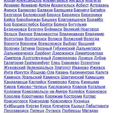
Алдан
Александров
Альметьевск
Ангарск
Апатиты
Арзамас
Армавир
Артём
Архангельск
Асбест
Астрахань
Ачинск
Балаково
Балахна
Балашиха
Барнаул
Батайск
Белгород
Белоярский
Бердск
Бердянск
Березники
Бийск
Биробиджан
Бишкек
Благовещенск
Бодайбо
Бор
Борисоглебск
Братск
Брянск
Бугульма
Буденновск
Бузулук
Буйнакск
Великий Новгород
Вельск
Видное
Владивосток
Владикавказ
Владимир
Волгоград
Волгодонск
Волжск
Волжский
Вологда
Воркута
Воронеж
Всеволожск
Выборг
Вышний
Волочек
Гатчина
Грозный
Губкинский
Дальнегорск
Дальнереченск
Дербент
Дзержинск
Димитровград
Дмитров
Долгопрудный
Домодедово
Донецк
Дубна
Евпатория
Екатеринбург
Елец
Енакиево
Ессентуки
Жуковский
Зеленодольск
Златоуст
Иваново
Ижевск
Инта
Иркутск
Йошкар-Ола
Казань
Калининград
Калуга
Каменск-Уральский
Каменск-Шахтинский
Камышин
Кандалакша
Каспийск
Кемерово
Керчь
Кинешма
Киров
Кирово-Чепецк
Кисловодск
Ковров
Когалым
Коломна
Комсомольск-на-Амуре
Копейск
Кореновск
Королёв
Коротчаево
Коряжма
Кострома
Котлас
Красногорск
Краснодар
Красноярск
Кузнецк
Куйбышев
Курган
Курск
Курчатов
Кызыл
Лабытнанги
Лесозаводск
Липецк
Луганск
Люберцы
Магадан