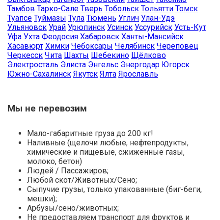
Тамбов
Тарко-Сале
Тверь
Тобольск
Тольятти
Томск
Туапсе
Туймазы
Тула
Тюмень
Углич
Улан-Удэ
Ульяновск
Урай
Урюпинск
Усинск
Уссурийск
Усть-Кут
Уфа
Ухта
Феодосия
Хабаровск
Ханты-Мансийск
Хасавюрт
Химки
Чебоксары
Челябинск
Череповец
Черкесск
Чита
Шахты
Шебекино
Щёлково
Электросталь
Элиста
Энгельс
Энергодар
Югорск
Южно-Сахалинск
Якутск
Ялта
Ярославль
Мы не перевозим
Мало-габаритные груза до 200 кг!
Наливные (щелочи любые, нефтепродукты,
химические и пищевые, сжиженные газы,
молоко, бетон)
Людей / Пассажиров;
Любой скот/Животных/Сено;
Сыпучие грузы, только упакованные (биг-беги,
мешки);
Арбузы/сено/животных;
Не предоставляем транспорт для фруктов и