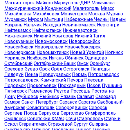
Магнитогорск
Майкоп
Мариуполь-ДНР
Махачкала
Междуреченский-Кондинский
Мелитополь
Миасс
Михайловка
Михайловск
Мончегорск
Москва
Мурино
Мурманск
Муром
Мытищи
Набережные Челны
Надым
Назрань
Нальчик
Находка
Невинномысск
Нерюнгри
Нефтекамск
Нефтеюганск
Нижневартовск
Нижнекамск
Нижний Новгород
Нижний Тагил
Новокузнецк
Новомосковск
Новороссийск
Новосибирск
Новоуральск
Новочебоксарск
Новочеркасск
Новошахтинск
Новый Уренгой
Ногинск
Норильск
Ноябрьск
Нягань
Обнинск
Одинцово
Октябрьский
Октябрьский-Башк
Омск
Оренбург
Орехово-Зуево
Орск
Орёл
Острогожск
Пангоды
Пеледуй
Пенза
Первоуральск
Пермь
Петрозаводск
Петропавловск-Камчатский
Печора
Плесецк
Подольск
Прокопьевск
Прохладный
Псков
Пушкино
Пятигорск
Раменское
Реутов
Россошь
Ростов-на-
Дону
Рубцовск
Рыбинск
Рязань
Салават
Салехард
Самара
Санкт-Петербург
Саранск
Саратов
Свободный-
Амурская
Севастополь
Северодвинск
Северск
Сергиев Посад
Серпухов
Сертолово
Симферополь
Смоленск
Советский ХМАО
Сочи
Ставрополь
Старый
Оскол
Стерлитамак
Стрежевой
Сургут
Сызрань
Сыктывкар
Таганрог
Тазовский
Тайшет
Таксимо