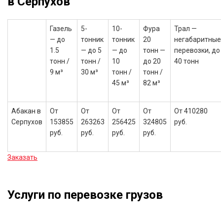
в Серпухов
Газель
5-
10-
Фура
Трал —
— до
тонник
тонник
20
негабаритные
1.5
— до 5
— до
тонн —
перевозки, до
тонн /
тонн /
10
до 20
40 тонн
9 м³
30 м³
тонн /
тонн /
45 м³
82 м³
Абакан в
От
От
От
От
От 410280
Серпухов
153855
263263
256425
324805
руб.
руб.
руб.
руб.
руб.
Заказать
Услуги по перевозке грузов