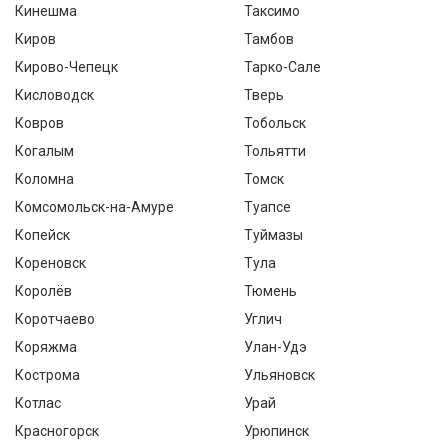
Кинешма
Таксимо
Киров
Тамбов
Кирово-Чепецк
Тарко-Сале
Кисловодск
Тверь
Ковров
Тобольск
Когалым
Тольятти
Коломна
Томск
Комсомольск-на-Амуре
Туапсе
Копейск
Туймазы
Кореновск
Тула
Королёв
Тюмень
Коротчаево
Углич
Коряжма
Улан-Удэ
Кострома
Ульяновск
Котлас
Урай
Красногорск
Урюпинск