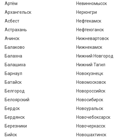
Артём
Невинномысск
Архангельск
Нерюнгри
Асбест
Нефтекамск
Астрахань
Нефтеюганск
Ачинск
Нижневартовск
Балаково
Нижнекамск
Балахна
Нижний Новгород
Балашиха
Нижний Тагил
Барнаул
Новокузнецк
Батайск
Новомосковск
Белгород
Новороссийск
Белоярский
Новосибирск
Бердск
Новоуральск
Бердянск
Новочебоксарск
Березники
Новочеркасск
Бийск
Новошахтинск