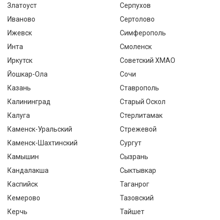
Златоуст
Серпухов
Иваново
Сертолово
Ижевск
Симферополь
Инта
Смоленск
Иркутск
Советский ХМАО
Йошкар-Ола
Сочи
Казань
Ставрополь
Калининград
Старый Оскол
Калуга
Стерлитамак
Каменск-Уральский
Стрежевой
Каменск-Шахтинский
Сургут
Камышин
Сызрань
Кандалакша
Сыктывкар
Каспийск
Таганрог
Кемерово
Тазовский
Керчь
Тайшет