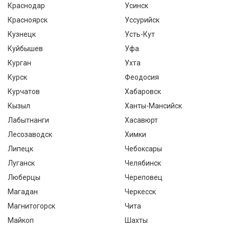
Краснодар
Усинск
Красноярск
Уссурийск
Кузнецк
Усть-Кут
Куйбышев
Уфа
Курган
Ухта
Курск
Феодосия
Курчатов
Хабаровск
Кызыл
Ханты-Мансийск
Лабытнанги
Хасавюрт
Лесозаводск
Химки
Липецк
Чебоксары
Луганск
Челябинск
Люберцы
Череповец
Магадан
Черкесск
Магнитогорск
Чита
Майкоп
Шахты