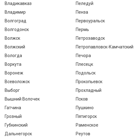
Владикавказ
Пеледуй
Владимир
Пенза
Волгоград
Первоуральск
Волгодонск
Пермь
Волжск
Петрозаводск
Волжский
Петропавловск-Камчатский
Вологда
Печора
Воркута
Плесецк
Воронеж
Подольск
Всеволожск
Прокопьевск
Выборг
Прохладный
Вышний Волочек
Псков
Гатчина
Пушкино
Грозный
Пятигорск
Губкинский
Раменское
Дальнегорск
Реутов