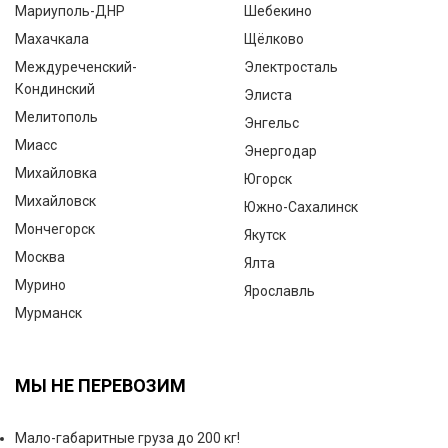
Мариуполь-ДНР
Шебекино
Махачкала
Щёлково
Междуреченский-
Электросталь
Кондинский
Элиста
Мелитополь
Энгельс
Миасс
Энергодар
Михайловка
Югорск
Михайловск
Южно-Сахалинск
Мончегорск
Якутск
Москва
Ялта
Мурино
Ярославль
Мурманск
МЫ НЕ ПЕРЕВОЗИМ
Мало-габаритные груза до 200 кг!