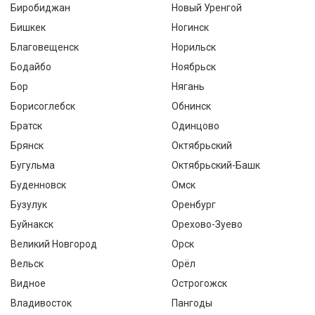
Биробиджан
Новый Уренгой
Бишкек
Ногинск
Благовещенск
Норильск
Бодайбо
Ноябрьск
Бор
Нягань
Борисоглебск
Обнинск
Братск
Одинцово
Брянск
Октябрьский
Бугульма
Октябрьский-Башк
Буденновск
Омск
Бузулук
Оренбург
Буйнакск
Орехово-Зуево
Великий Новгород
Орск
Вельск
Орёл
Видное
Острогожск
Владивосток
Пангоды