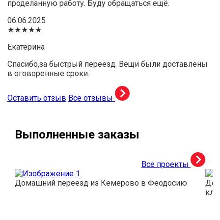
проделанную работу. Буду обращаться ещё.
06.06.2025
★★★★★
Екатерина
Спасибо,за быстрый переезд. Вещи были доставлены
в оговоренные сроки.
Оставить отзыв
Все отзывы
Выполненные заказы
Все проекты
Домашний переезд из Кемерово в Феодосию
Дос
кли