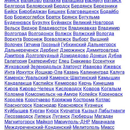
Ачинск
Балаково
Балахна
Балашиха
Барнаул
Батайск
Белгород
Белоярский
Бердск
Бердянск
Березники
Бийск
Биробиджан
Бишкек
Благовещенск
Бодайбо
Бор
Борисоглебск
Братск
Брянск
Бугульма
Буденновск
Бузулук
Буйнакск
Великий Новгород
Вельск
Видное
Владивосток
Владикавказ
Владимир
Волгоград
Волгодонск
Волжск
Волжский
Вологда
Воркута
Воронеж
Всеволожск
Выборг
Вышний
Волочек
Гатчина
Грозный
Губкинский
Дальнегорск
Дальнереченск
Дербент
Дзержинск
Димитровград
Дмитров
Долгопрудный
Домодедово
Донецк
Дубна
Евпатория
Екатеринбург
Елец
Енакиево
Ессентуки
Жуковский
Зеленодольск
Златоуст
Иваново
Ижевск
Инта
Иркутск
Йошкар-Ола
Казань
Калининград
Калуга
Каменск-Уральский
Каменск-Шахтинский
Камышин
Кандалакша
Каспийск
Кемерово
Керчь
Кинешма
Киров
Кирово-Чепецк
Кисловодск
Ковров
Когалым
Коломна
Комсомольск-на-Амуре
Копейск
Кореновск
Королёв
Коротчаево
Коряжма
Кострома
Котлас
Красногорск
Краснодар
Красноярск
Кузнецк
Куйбышев
Курган
Курск
Курчатов
Кызыл
Лабытнанги
Лесозаводск
Липецк
Луганск
Люберцы
Магадан
Магнитогорск
Майкоп
Мариуполь-ДНР
Махачкала
Междуреченский-Кондинский
Мелитополь
Миасс