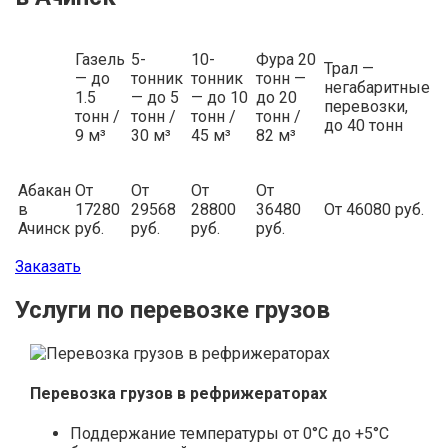
Газель
5-
10-
Фура 20
Трал —
— до
тонник
тонник
тонн —
негабаритные
1.5
— до 5
— до 10
до 20
перевозки,
тонн /
тонн /
тонн /
тонн /
до 40 тонн
9 м³
30 м³
45 м³
82 м³
Абакан
От
От
От
От
в
17280
29568
28800
36480
От 46080 руб.
Ачинск
руб.
руб.
руб.
руб.
Заказать
Услуги по перевозке грузов
Перевозка грузов в рефрижераторах
Поддержание температуры от 0°С до +5°С