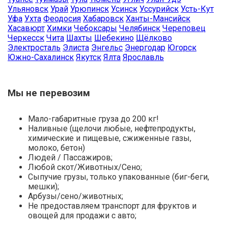
Ульяновск
Урай
Урюпинск
Усинск
Уссурийск
Усть-Кут
Уфа
Ухта
Феодосия
Хабаровск
Ханты-Мансийск
Хасавюрт
Химки
Чебоксары
Челябинск
Череповец
Черкесск
Чита
Шахты
Шебекино
Щёлково
Электросталь
Элиста
Энгельс
Энергодар
Югорск
Южно-Сахалинск
Якутск
Ялта
Ярославль
Мы не перевозим
Мало-габаритные груза до 200 кг!
Наливные (щелочи любые, нефтепродукты,
химические и пищевые, сжиженные газы,
молоко, бетон)
Людей / Пассажиров;
Любой скот/Животных/Сено;
Сыпучие грузы, только упакованные (биг-беги,
мешки);
Арбузы/сено/животных;
Не предоставляем транспорт для фруктов и
овощей для продажи с авто;