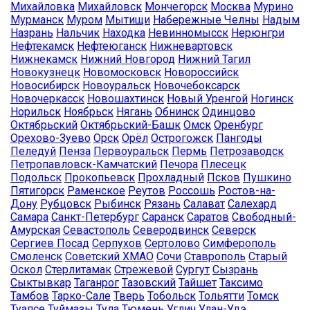
Михайловка
Михайловск
Мончегорск
Москва
Мурино
Мурманск
Муром
Мытищи
Набережные Челны
Надым
Назрань
Нальчик
Находка
Невинномысск
Нерюнгри
Нефтекамск
Нефтеюганск
Нижневартовск
Нижнекамск
Нижний Новгород
Нижний Тагил
Новокузнецк
Новомосковск
Новороссийск
Новосибирск
Новоуральск
Новочебоксарск
Новочеркасск
Новошахтинск
Новый Уренгой
Ногинск
Норильск
Ноябрьск
Нягань
Обнинск
Одинцово
Октябрьский
Октябрьский-Башк
Омск
Оренбург
Орехово-Зуево
Орск
Орёл
Острогожск
Пангоды
Пеледуй
Пенза
Первоуральск
Пермь
Петрозаводск
Петропавловск-Камчатский
Печора
Плесецк
Подольск
Прокопьевск
Прохладный
Псков
Пушкино
Пятигорск
Раменское
Реутов
Россошь
Ростов-на-
Дону
Рубцовск
Рыбинск
Рязань
Салават
Салехард
Самара
Санкт-Петербург
Саранск
Саратов
Свободный-
Амурская
Севастополь
Северодвинск
Северск
Сергиев Посад
Серпухов
Сертолово
Симферополь
Смоленск
Советский ХМАО
Сочи
Ставрополь
Старый
Оскол
Стерлитамак
Стрежевой
Сургут
Сызрань
Сыктывкар
Таганрог
Тазовский
Тайшет
Таксимо
Тамбов
Тарко-Сале
Тверь
Тобольск
Тольятти
Томск
Туапсе
Туймазы
Тула
Тюмень
Углич
Улан-Удэ