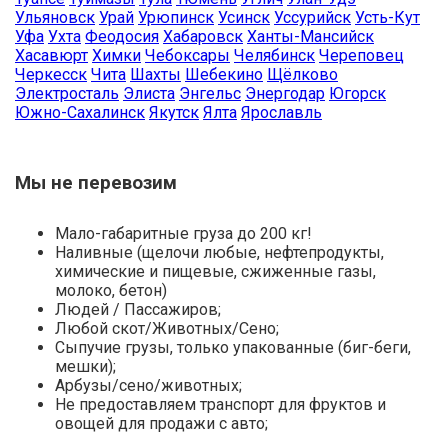
Ульяновск
Урай
Урюпинск
Усинск
Уссурийск
Усть-Кут
Уфа
Ухта
Феодосия
Хабаровск
Ханты-Мансийск
Хасавюрт
Химки
Чебоксары
Челябинск
Череповец
Черкесск
Чита
Шахты
Шебекино
Щёлково
Электросталь
Элиста
Энгельс
Энергодар
Югорск
Южно-Сахалинск
Якутск
Ялта
Ярославль
Мы не перевозим
Мало-габаритные груза до 200 кг!
Наливные (щелочи любые, нефтепродукты,
химические и пищевые, сжиженные газы,
молоко, бетон)
Людей / Пассажиров;
Любой скот/Животных/Сено;
Сыпучие грузы, только упакованные (биг-беги,
мешки);
Арбузы/сено/животных;
Не предоставляем транспорт для фруктов и
овощей для продажи с авто;