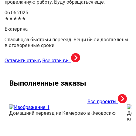
проделанную работу. Буду обращаться ещё.
06.06.2025
★★★★★
Екатерина
Спасибо,за быстрый переезд. Вещи были доставлены
в оговоренные сроки.
Оставить отзыв
Все отзывы
Выполненные заказы
Все проекты
Домашний переезд из Кемерово в Феодосию
Дос
кли