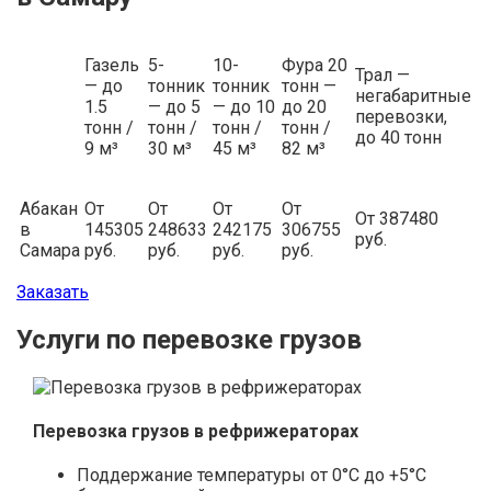
Газель
5-
10-
Фура 20
Трал —
— до
тонник
тонник
тонн —
негабаритные
1.5
— до 5
— до 10
до 20
перевозки,
тонн /
тонн /
тонн /
тонн /
до 40 тонн
9 м³
30 м³
45 м³
82 м³
Абакан
От
От
От
От
От 387480
в
145305
248633
242175
306755
руб.
Самара
руб.
руб.
руб.
руб.
Заказать
Услуги по перевозке грузов
Перевозка грузов в рефрижераторах
Поддержание температуры от 0°С до +5°С