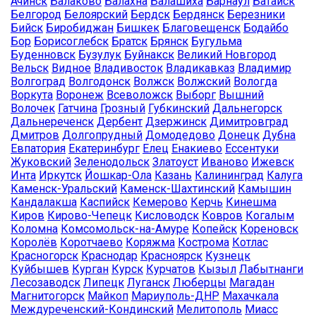
Ачинск
Балаково
Балахна
Балашиха
Барнаул
Батайск
Белгород
Белоярский
Бердск
Бердянск
Березники
Бийск
Биробиджан
Бишкек
Благовещенск
Бодайбо
Бор
Борисоглебск
Братск
Брянск
Бугульма
Буденновск
Бузулук
Буйнакск
Великий Новгород
Вельск
Видное
Владивосток
Владикавказ
Владимир
Волгоград
Волгодонск
Волжск
Волжский
Вологда
Воркута
Воронеж
Всеволожск
Выборг
Вышний
Волочек
Гатчина
Грозный
Губкинский
Дальнегорск
Дальнереченск
Дербент
Дзержинск
Димитровград
Дмитров
Долгопрудный
Домодедово
Донецк
Дубна
Евпатория
Екатеринбург
Елец
Енакиево
Ессентуки
Жуковский
Зеленодольск
Златоуст
Иваново
Ижевск
Инта
Иркутск
Йошкар-Ола
Казань
Калининград
Калуга
Каменск-Уральский
Каменск-Шахтинский
Камышин
Кандалакша
Каспийск
Кемерово
Керчь
Кинешма
Киров
Кирово-Чепецк
Кисловодск
Ковров
Когалым
Коломна
Комсомольск-на-Амуре
Копейск
Кореновск
Королёв
Коротчаево
Коряжма
Кострома
Котлас
Красногорск
Краснодар
Красноярск
Кузнецк
Куйбышев
Курган
Курск
Курчатов
Кызыл
Лабытнанги
Лесозаводск
Липецк
Луганск
Люберцы
Магадан
Магнитогорск
Майкоп
Мариуполь-ДНР
Махачкала
Междуреченский-Кондинский
Мелитополь
Миасс