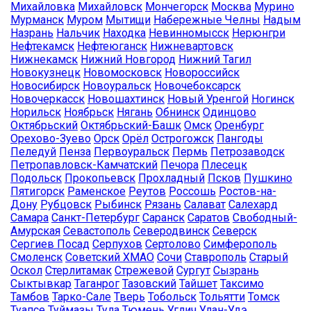
Михайловка
Михайловск
Мончегорск
Москва
Мурино
Мурманск
Муром
Мытищи
Набережные Челны
Надым
Назрань
Нальчик
Находка
Невинномысск
Нерюнгри
Нефтекамск
Нефтеюганск
Нижневартовск
Нижнекамск
Нижний Новгород
Нижний Тагил
Новокузнецк
Новомосковск
Новороссийск
Новосибирск
Новоуральск
Новочебоксарск
Новочеркасск
Новошахтинск
Новый Уренгой
Ногинск
Норильск
Ноябрьск
Нягань
Обнинск
Одинцово
Октябрьский
Октябрьский-Башк
Омск
Оренбург
Орехово-Зуево
Орск
Орёл
Острогожск
Пангоды
Пеледуй
Пенза
Первоуральск
Пермь
Петрозаводск
Петропавловск-Камчатский
Печора
Плесецк
Подольск
Прокопьевск
Прохладный
Псков
Пушкино
Пятигорск
Раменское
Реутов
Россошь
Ростов-на-
Дону
Рубцовск
Рыбинск
Рязань
Салават
Салехард
Самара
Санкт-Петербург
Саранск
Саратов
Свободный-
Амурская
Севастополь
Северодвинск
Северск
Сергиев Посад
Серпухов
Сертолово
Симферополь
Смоленск
Советский ХМАО
Сочи
Ставрополь
Старый
Оскол
Стерлитамак
Стрежевой
Сургут
Сызрань
Сыктывкар
Таганрог
Тазовский
Тайшет
Таксимо
Тамбов
Тарко-Сале
Тверь
Тобольск
Тольятти
Томск
Туапсе
Туймазы
Тула
Тюмень
Углич
Улан-Удэ