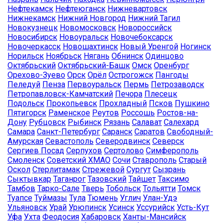
Нефтекамск
Нефтеюганск
Нижневартовск
Нижнекамск
Нижний Новгород
Нижний Тагил
Новокузнецк
Новомосковск
Новороссийск
Новосибирск
Новоуральск
Новочебоксарск
Новочеркасск
Новошахтинск
Новый Уренгой
Ногинск
Норильск
Ноябрьск
Нягань
Обнинск
Одинцово
Октябрьский
Октябрьский-Башк
Омск
Оренбург
Орехово-Зуево
Орск
Орёл
Острогожск
Пангоды
Пеледуй
Пенза
Первоуральск
Пермь
Петрозаводск
Петропавловск-Камчатский
Печора
Плесецк
Подольск
Прокопьевск
Прохладный
Псков
Пушкино
Пятигорск
Раменское
Реутов
Россошь
Ростов-на-
Дону
Рубцовск
Рыбинск
Рязань
Салават
Салехард
Самара
Санкт-Петербург
Саранск
Саратов
Свободный-
Амурская
Севастополь
Северодвинск
Северск
Сергиев Посад
Серпухов
Сертолово
Симферополь
Смоленск
Советский ХМАО
Сочи
Ставрополь
Старый
Оскол
Стерлитамак
Стрежевой
Сургут
Сызрань
Сыктывкар
Таганрог
Тазовский
Тайшет
Таксимо
Тамбов
Тарко-Сале
Тверь
Тобольск
Тольятти
Томск
Туапсе
Туймазы
Тула
Тюмень
Углич
Улан-Удэ
Ульяновск
Урай
Урюпинск
Усинск
Уссурийск
Усть-Кут
Уфа
Ухта
Феодосия
Хабаровск
Ханты-Мансийск