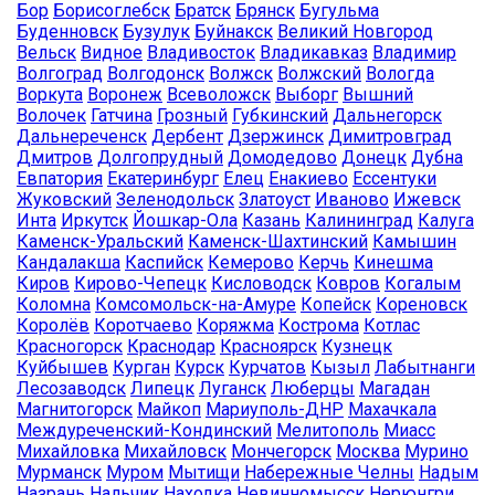
Бор
Борисоглебск
Братск
Брянск
Бугульма
Буденновск
Бузулук
Буйнакск
Великий Новгород
Вельск
Видное
Владивосток
Владикавказ
Владимир
Волгоград
Волгодонск
Волжск
Волжский
Вологда
Воркута
Воронеж
Всеволожск
Выборг
Вышний
Волочек
Гатчина
Грозный
Губкинский
Дальнегорск
Дальнереченск
Дербент
Дзержинск
Димитровград
Дмитров
Долгопрудный
Домодедово
Донецк
Дубна
Евпатория
Екатеринбург
Елец
Енакиево
Ессентуки
Жуковский
Зеленодольск
Златоуст
Иваново
Ижевск
Инта
Иркутск
Йошкар-Ола
Казань
Калининград
Калуга
Каменск-Уральский
Каменск-Шахтинский
Камышин
Кандалакша
Каспийск
Кемерово
Керчь
Кинешма
Киров
Кирово-Чепецк
Кисловодск
Ковров
Когалым
Коломна
Комсомольск-на-Амуре
Копейск
Кореновск
Королёв
Коротчаево
Коряжма
Кострома
Котлас
Красногорск
Краснодар
Красноярск
Кузнецк
Куйбышев
Курган
Курск
Курчатов
Кызыл
Лабытнанги
Лесозаводск
Липецк
Луганск
Люберцы
Магадан
Магнитогорск
Майкоп
Мариуполь-ДНР
Махачкала
Междуреченский-Кондинский
Мелитополь
Миасс
Михайловка
Михайловск
Мончегорск
Москва
Мурино
Мурманск
Муром
Мытищи
Набережные Челны
Надым
Назрань
Нальчик
Находка
Невинномысск
Нерюнгри