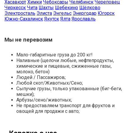
Хасавюрт
Химки
Чебоксары
Челябинск
Череповец
Черкесск
Чита
Шахты
Шебекино
Щёлково
Электросталь
Элиста
Энгельс
Энергодар
Югорск
Южно-Сахалинск
Якутск
Ялта
Ярославль
Мы не перевозим
Мало-габаритные груза до 200 кг!
Наливные (щелочи любые, нефтепродукты,
химические и пищевые, сжиженные газы,
молоко, бетон)
Людей / Пассажиров;
Любой скот/Животных/Сено;
Сыпучие грузы, только упакованные (биг-беги,
мешки);
Арбузы/сено/животных;
Не предоставляем транспорт для фруктов и
овощей для продажи с авто;