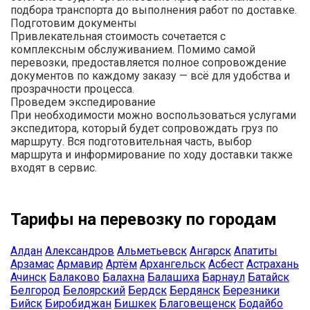
подбора транспорта до выполнения работ по доставке.
Подготовим документы
Привлекательная стоимость сочетается с
комплексным обслуживанием. Помимо самой
перевозки, предоставляется полное сопровождение
документов по каждому заказу — всё для удобства и
прозрачности процесса.
Проведем экспедирование
При необходимости можно воспользоваться услугами
экспедитора, который будет сопровождать груз по
маршруту. Вся подготовительная часть, выбор
маршрута и информирование по ходу доставки также
входят в сервис.
Тарифы на перевозку по городам
Алдан
Александров
Альметьевск
Ангарск
Апатиты
Арзамас
Армавир
Артём
Архангельск
Асбест
Астрахань
Ачинск
Балаково
Балахна
Балашиха
Барнаул
Батайск
Белгород
Белоярский
Бердск
Бердянск
Березники
Бийск
Биробиджан
Бишкек
Благовещенск
Бодайбо