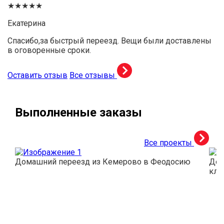
★★★★★
Екатерина
Спасибо,за быстрый переезд. Вещи были доставлены
в оговоренные сроки.
Оставить отзыв
Все отзывы
Выполненные заказы
Все проекты
Домашний переезд из Кемерово в Феодосию
Дос
кли