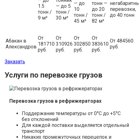
— до
тонник
— до
тонн —
негабаритн
1.5
— до 5
10
до 20
перевозки,
тонн /
тонн /
тонн /
тонн /
до 40 тонн
9 м³
30 м³
45 м³
82 м³
От
От
От
От
Абакан в
От 484560
181710
310926
302850
383610
Александров
руб.
руб.
руб.
руб.
руб.
Заказать
Услуги по перевозке грузов
Перевозка грузов в рефрижераторах
Поддержание температуры от 0°С до +5°С
без отклонений
Для каждой поставки выделяется отдельный
транспорт
Никаких промежуточных перецепок и