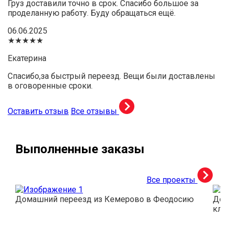
Груз доставили точно в срок. Спасибо большое за
проделанную работу. Буду обращаться ещё.
06.06.2025
★★★★★
Екатерина
Спасибо,за быстрый переезд. Вещи были доставлены
в оговоренные сроки.
Оставить отзыв
Все отзывы
Выполненные заказы
Все проекты
Домашний переезд из Кемерово в Феодосию
Дос
кли