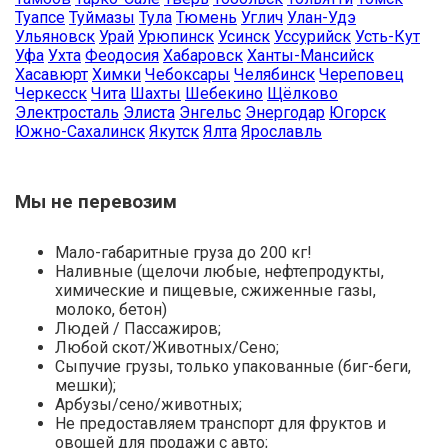
Туапсе
Туймазы
Тула
Тюмень
Углич
Улан-Удэ
Ульяновск
Урай
Урюпинск
Усинск
Уссурийск
Усть-Кут
Уфа
Ухта
Феодосия
Хабаровск
Ханты-Мансийск
Хасавюрт
Химки
Чебоксары
Челябинск
Череповец
Черкесск
Чита
Шахты
Шебекино
Щёлково
Электросталь
Элиста
Энгельс
Энергодар
Югорск
Южно-Сахалинск
Якутск
Ялта
Ярославль
Мы не перевозим
Мало-габаритные груза до 200 кг!
Наливные (щелочи любые, нефтепродукты,
химические и пищевые, сжиженные газы,
молоко, бетон)
Людей / Пассажиров;
Любой скот/Животных/Сено;
Сыпучие грузы, только упакованные (биг-беги,
мешки);
Арбузы/сено/животных;
Не предоставляем транспорт для фруктов и
овощей для продажи с авто;