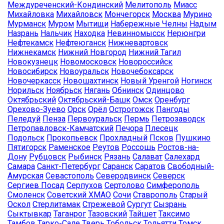
Междуреченский-Кондинский
Мелитополь
Миасс
Михайловка
Михайловск
Мончегорск
Москва
Мурино
Мурманск
Муром
Мытищи
Набережные Челны
Надым
Назрань
Нальчик
Находка
Невинномысск
Нерюнгри
Нефтекамск
Нефтеюганск
Нижневартовск
Нижнекамск
Нижний Новгород
Нижний Тагил
Новокузнецк
Новомосковск
Новороссийск
Новосибирск
Новоуральск
Новочебоксарск
Новочеркасск
Новошахтинск
Новый Уренгой
Ногинск
Норильск
Ноябрьск
Нягань
Обнинск
Одинцово
Октябрьский
Октябрьский-Башк
Омск
Оренбург
Орехово-Зуево
Орск
Орёл
Острогожск
Пангоды
Пеледуй
Пенза
Первоуральск
Пермь
Петрозаводск
Петропавловск-Камчатский
Печора
Плесецк
Подольск
Прокопьевск
Прохладный
Псков
Пушкино
Пятигорск
Раменское
Реутов
Россошь
Ростов-на-
Дону
Рубцовск
Рыбинск
Рязань
Салават
Салехард
Самара
Санкт-Петербург
Саранск
Саратов
Свободный-
Амурская
Севастополь
Северодвинск
Северск
Сергиев Посад
Серпухов
Сертолово
Симферополь
Смоленск
Советский ХМАО
Сочи
Ставрополь
Старый
Оскол
Стерлитамак
Стрежевой
Сургут
Сызрань
Сыктывкар
Таганрог
Тазовский
Тайшет
Таксимо
Тамбов
Тарко-Сале
Тверь
Тобольск
Тольятти
Томск