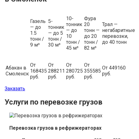
10-
Фура
Газель
5-
тонник
20
Трал —
— до
тонник
— до
тонн —
негабаритные
1.5
— до 5
10
до 20
перевозки,
тонн /
тонн /
тонн /
тонн /
до 40 тонн
9 м³
30 м³
45 м³
82 м³
От
От
От
От
Абакан в
От 449160
168435
288211
280725
355585
Смоленск
руб.
руб.
руб.
руб.
руб.
Заказать
Услуги по перевозке грузов
Перевозка грузов в рефрижераторах