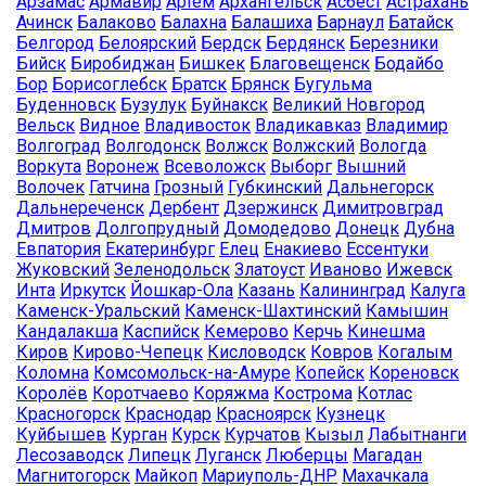
Арзамас
Армавир
Артём
Архангельск
Асбест
Астрахань
Ачинск
Балаково
Балахна
Балашиха
Барнаул
Батайск
Белгород
Белоярский
Бердск
Бердянск
Березники
Бийск
Биробиджан
Бишкек
Благовещенск
Бодайбо
Бор
Борисоглебск
Братск
Брянск
Бугульма
Буденновск
Бузулук
Буйнакск
Великий Новгород
Вельск
Видное
Владивосток
Владикавказ
Владимир
Волгоград
Волгодонск
Волжск
Волжский
Вологда
Воркута
Воронеж
Всеволожск
Выборг
Вышний
Волочек
Гатчина
Грозный
Губкинский
Дальнегорск
Дальнереченск
Дербент
Дзержинск
Димитровград
Дмитров
Долгопрудный
Домодедово
Донецк
Дубна
Евпатория
Екатеринбург
Елец
Енакиево
Ессентуки
Жуковский
Зеленодольск
Златоуст
Иваново
Ижевск
Инта
Иркутск
Йошкар-Ола
Казань
Калининград
Калуга
Каменск-Уральский
Каменск-Шахтинский
Камышин
Кандалакша
Каспийск
Кемерово
Керчь
Кинешма
Киров
Кирово-Чепецк
Кисловодск
Ковров
Когалым
Коломна
Комсомольск-на-Амуре
Копейск
Кореновск
Королёв
Коротчаево
Коряжма
Кострома
Котлас
Красногорск
Краснодар
Красноярск
Кузнецк
Куйбышев
Курган
Курск
Курчатов
Кызыл
Лабытнанги
Лесозаводск
Липецк
Луганск
Люберцы
Магадан
Магнитогорск
Майкоп
Мариуполь-ДНР
Махачкала