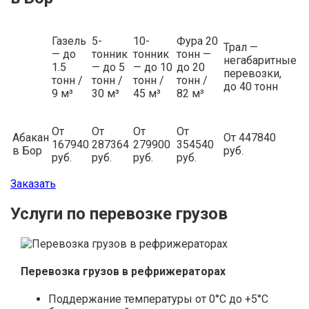
Газель
5-
10-
Фура 20
Трал —
— до
тонник
тонник
тонн —
негабаритные
1.5
— до 5
— до 10
до 20
перевозки,
тонн /
тонн /
тонн /
тонн /
до 40 тонн
9 м³
30 м³
45 м³
82 м³
От
От
От
От
Абакан
От 447840
167940
287364
279900
354540
в Бор
руб.
руб.
руб.
руб.
руб.
Заказать
Услуги по перевозке грузов
Перевозка грузов в рефрижераторах
Поддержание температуры от 0°С до +5°С