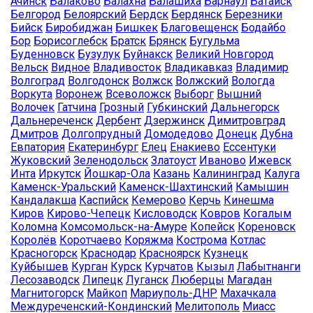
Ачинск
Балаково
Балахна
Балашиха
Барнаул
Батайск
Белгород
Белоярский
Бердск
Бердянск
Березники
Бийск
Биробиджан
Бишкек
Благовещенск
Бодайбо
Бор
Борисоглебск
Братск
Брянск
Бугульма
Буденновск
Бузулук
Буйнакск
Великий Новгород
Вельск
Видное
Владивосток
Владикавказ
Владимир
Волгоград
Волгодонск
Волжск
Волжский
Вологда
Воркута
Воронеж
Всеволожск
Выборг
Вышний
Волочек
Гатчина
Грозный
Губкинский
Дальнегорск
Дальнереченск
Дербент
Дзержинск
Димитровград
Дмитров
Долгопрудный
Домодедово
Донецк
Дубна
Евпатория
Екатеринбург
Елец
Енакиево
Ессентуки
Жуковский
Зеленодольск
Златоуст
Иваново
Ижевск
Инта
Иркутск
Йошкар-Ола
Казань
Калининград
Калуга
Каменск-Уральский
Каменск-Шахтинский
Камышин
Кандалакша
Каспийск
Кемерово
Керчь
Кинешма
Киров
Кирово-Чепецк
Кисловодск
Ковров
Когалым
Коломна
Комсомольск-на-Амуре
Копейск
Кореновск
Королёв
Коротчаево
Коряжма
Кострома
Котлас
Красногорск
Краснодар
Красноярск
Кузнецк
Куйбышев
Курган
Курск
Курчатов
Кызыл
Лабытнанги
Лесозаводск
Липецк
Луганск
Люберцы
Магадан
Магнитогорск
Майкоп
Мариуполь-ДНР
Махачкала
Междуреченский-Кондинский
Мелитополь
Миасс