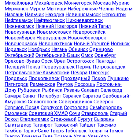
Михайловка
Михайловск
Мончегорск
Москва
Мурино
Мурманск
Муром
Мытищи
Набережные Челны
Надым
Назрань
Нальчик
Находка
Невинномысск
Нерюнгри
Нефтекамск
Нефтеюганск
Нижневартовск
Нижнекамск
Нижний Новгород
Нижний Тагил
Новокузнецк
Новомосковск
Новороссийск
Новосибирск
Новоуральск
Новочебоксарск
Новочеркасск
Новошахтинск
Новый Уренгой
Ногинск
Норильск
Ноябрьск
Нягань
Обнинск
Одинцово
Октябрьский
Октябрьский-Башк
Омск
Оренбург
Орехово-Зуево
Орск
Орёл
Острогожск
Пангоды
Пеледуй
Пенза
Первоуральск
Пермь
Петрозаводск
Петропавловск-Камчатский
Печора
Плесецк
Подольск
Прокопьевск
Прохладный
Псков
Пушкино
Пятигорск
Раменское
Реутов
Россошь
Ростов-на-
Дону
Рубцовск
Рыбинск
Рязань
Салават
Салехард
Самара
Санкт-Петербург
Саранск
Саратов
Свободный-
Амурская
Севастополь
Северодвинск
Северск
Сергиев Посад
Серпухов
Сертолово
Симферополь
Смоленск
Советский ХМАО
Сочи
Ставрополь
Старый
Оскол
Стерлитамак
Стрежевой
Сургут
Сызрань
Сыктывкар
Таганрог
Тазовский
Тайшет
Таксимо
Тамбов
Тарко-Сале
Тверь
Тобольск
Тольятти
Томск
Туапсе
Туймазы
Тула
Тюмень
Углич
Улан-Удэ