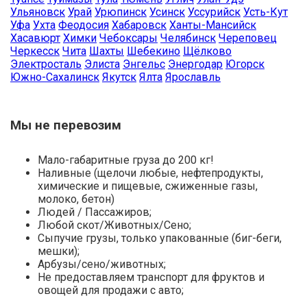
Ульяновск
Урай
Урюпинск
Усинск
Уссурийск
Усть-Кут
Уфа
Ухта
Феодосия
Хабаровск
Ханты-Мансийск
Хасавюрт
Химки
Чебоксары
Челябинск
Череповец
Черкесск
Чита
Шахты
Шебекино
Щёлково
Электросталь
Элиста
Энгельс
Энергодар
Югорск
Южно-Сахалинск
Якутск
Ялта
Ярославль
Мы не перевозим
Мало-габаритные груза до 200 кг!
Наливные (щелочи любые, нефтепродукты,
химические и пищевые, сжиженные газы,
молоко, бетон)
Людей / Пассажиров;
Любой скот/Животных/Сено;
Сыпучие грузы, только упакованные (биг-беги,
мешки);
Арбузы/сено/животных;
Не предоставляем транспорт для фруктов и
овощей для продажи с авто;