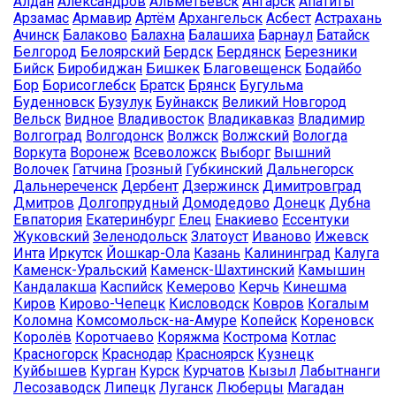
Алдан
Александров
Альметьевск
Ангарск
Апатиты
Арзамас
Армавир
Артём
Архангельск
Асбест
Астрахань
Ачинск
Балаково
Балахна
Балашиха
Барнаул
Батайск
Белгород
Белоярский
Бердск
Бердянск
Березники
Бийск
Биробиджан
Бишкек
Благовещенск
Бодайбо
Бор
Борисоглебск
Братск
Брянск
Бугульма
Буденновск
Бузулук
Буйнакск
Великий Новгород
Вельск
Видное
Владивосток
Владикавказ
Владимир
Волгоград
Волгодонск
Волжск
Волжский
Вологда
Воркута
Воронеж
Всеволожск
Выборг
Вышний
Волочек
Гатчина
Грозный
Губкинский
Дальнегорск
Дальнереченск
Дербент
Дзержинск
Димитровград
Дмитров
Долгопрудный
Домодедово
Донецк
Дубна
Евпатория
Екатеринбург
Елец
Енакиево
Ессентуки
Жуковский
Зеленодольск
Златоуст
Иваново
Ижевск
Инта
Иркутск
Йошкар-Ола
Казань
Калининград
Калуга
Каменск-Уральский
Каменск-Шахтинский
Камышин
Кандалакша
Каспийск
Кемерово
Керчь
Кинешма
Киров
Кирово-Чепецк
Кисловодск
Ковров
Когалым
Коломна
Комсомольск-на-Амуре
Копейск
Кореновск
Королёв
Коротчаево
Коряжма
Кострома
Котлас
Красногорск
Краснодар
Красноярск
Кузнецк
Куйбышев
Курган
Курск
Курчатов
Кызыл
Лабытнанги
Лесозаводск
Липецк
Луганск
Люберцы
Магадан