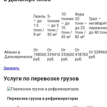
10-
Фура
Газель
5-
тонник
20
Трал —
— до
тонник
— до
тонн —
негабари
1.5
— до 5
10
до 20
перевозки
тонн /
тонн /
тонн /
тонн /
до 40 тон
9 м³
30 м³
45 м³
82 м³
От
От
От
От
Абакан в
От 528960
198360
339416
330600
418760
Дальнереченск
руб.
руб.
руб.
руб.
руб.
Заказать
Услуги по перевозке грузов
Перевозка грузов в рефрижераторах