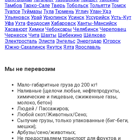
Тамбов
Тарко-Сале
Тверь
Тобольск
Тольятти
Томск
Туапсе
Туймазы
Тула
Тюмень
Углич
Улан-Удэ
Ульяновск
Урай
Урюпинск
Усинск
Уссурийск
Усть-Кут
Уфа
Ухта
Феодосия
Хабаровск
Ханты-Мансийск
Хасавюрт
Химки
Чебоксары
Челябинск
Череповец
Черкесск
Чита
Шахты
Шебекино
Щёлково
Электросталь
Элиста
Энгельс
Энергодар
Югорск
Южно-Сахалинск
Якутск
Ялта
Ярославль
Мы не перевозим
Мало-габаритные груза до 200 кг!
Наливные (щелочи любые, нефтепродукты,
химические и пищевые, сжиженные газы,
молоко, бетон)
Людей / Пассажиров;
Любой скот/Животных/Сено;
Сыпучие грузы, только упакованные (биг-беги,
мешки);
Арбузы/сено/животных;
Не предоставляем транспорт для фруктов и