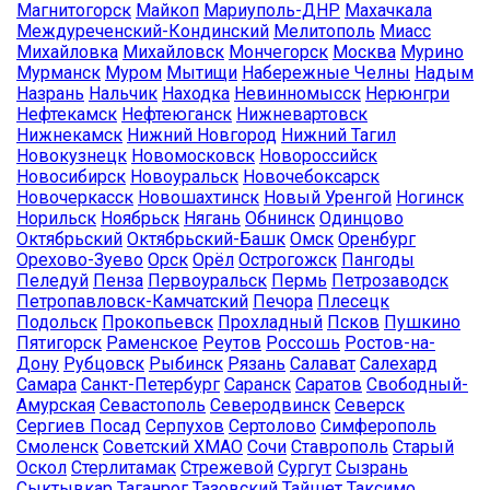
Магнитогорск
Майкоп
Мариуполь-ДНР
Махачкала
Междуреченский-Кондинский
Мелитополь
Миасс
Михайловка
Михайловск
Мончегорск
Москва
Мурино
Мурманск
Муром
Мытищи
Набережные Челны
Надым
Назрань
Нальчик
Находка
Невинномысск
Нерюнгри
Нефтекамск
Нефтеюганск
Нижневартовск
Нижнекамск
Нижний Новгород
Нижний Тагил
Новокузнецк
Новомосковск
Новороссийск
Новосибирск
Новоуральск
Новочебоксарск
Новочеркасск
Новошахтинск
Новый Уренгой
Ногинск
Норильск
Ноябрьск
Нягань
Обнинск
Одинцово
Октябрьский
Октябрьский-Башк
Омск
Оренбург
Орехово-Зуево
Орск
Орёл
Острогожск
Пангоды
Пеледуй
Пенза
Первоуральск
Пермь
Петрозаводск
Петропавловск-Камчатский
Печора
Плесецк
Подольск
Прокопьевск
Прохладный
Псков
Пушкино
Пятигорск
Раменское
Реутов
Россошь
Ростов-на-
Дону
Рубцовск
Рыбинск
Рязань
Салават
Салехард
Самара
Санкт-Петербург
Саранск
Саратов
Свободный-
Амурская
Севастополь
Северодвинск
Северск
Сергиев Посад
Серпухов
Сертолово
Симферополь
Смоленск
Советский ХМАО
Сочи
Ставрополь
Старый
Оскол
Стерлитамак
Стрежевой
Сургут
Сызрань
Сыктывкар
Таганрог
Тазовский
Тайшет
Таксимо