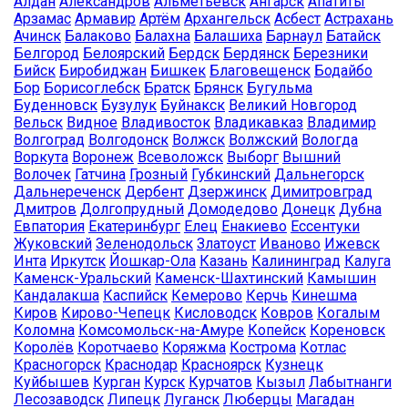
Алдан
Александров
Альметьевск
Ангарск
Апатиты
Арзамас
Армавир
Артём
Архангельск
Асбест
Астрахань
Ачинск
Балаково
Балахна
Балашиха
Барнаул
Батайск
Белгород
Белоярский
Бердск
Бердянск
Березники
Бийск
Биробиджан
Бишкек
Благовещенск
Бодайбо
Бор
Борисоглебск
Братск
Брянск
Бугульма
Буденновск
Бузулук
Буйнакск
Великий Новгород
Вельск
Видное
Владивосток
Владикавказ
Владимир
Волгоград
Волгодонск
Волжск
Волжский
Вологда
Воркута
Воронеж
Всеволожск
Выборг
Вышний
Волочек
Гатчина
Грозный
Губкинский
Дальнегорск
Дальнереченск
Дербент
Дзержинск
Димитровград
Дмитров
Долгопрудный
Домодедово
Донецк
Дубна
Евпатория
Екатеринбург
Елец
Енакиево
Ессентуки
Жуковский
Зеленодольск
Златоуст
Иваново
Ижевск
Инта
Иркутск
Йошкар-Ола
Казань
Калининград
Калуга
Каменск-Уральский
Каменск-Шахтинский
Камышин
Кандалакша
Каспийск
Кемерово
Керчь
Кинешма
Киров
Кирово-Чепецк
Кисловодск
Ковров
Когалым
Коломна
Комсомольск-на-Амуре
Копейск
Кореновск
Королёв
Коротчаево
Коряжма
Кострома
Котлас
Красногорск
Краснодар
Красноярск
Кузнецк
Куйбышев
Курган
Курск
Курчатов
Кызыл
Лабытнанги
Лесозаводск
Липецк
Луганск
Люберцы
Магадан