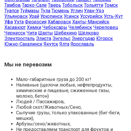
Тамбов
Тарко-Сале
Тверь
Тобольск
Тольятти
Томск
Туапсе
Туймазы
Тула
Тюмень
Углич
Улан-Удэ
Ульяновск
Урай
Урюпинск
Усинск
Уссурийск
Усть-Кут
Уфа
Ухта
Феодосия
Хабаровск
Ханты-Мансийск
Хасавюрт
Химки
Чебоксары
Челябинск
Череповец
Черкесск
Чита
Шахты
Шебекино
Щёлково
Электросталь
Элиста
Энгельс
Энергодар
Югорск
Южно-Сахалинск
Якутск
Ялта
Ярославль
Мы не перевозим
Мало-габаритные груза до 200 кг!
Наливные (щелочи любые, нефтепродукты,
химические и пищевые, сжиженные газы,
молоко, бетон)
Людей / Пассажиров;
Любой скот/Животных/Сено;
Сыпучие грузы, только упакованные (биг-беги,
мешки);
Арбузы/сено/животных;
Не предоставляем транспорт для фруктов и