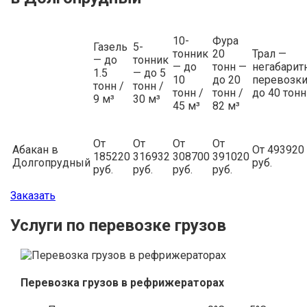
10-
Фура
Газель
5-
тонник
20
Трал —
— до
тонник
— до
тонн —
негабарит
1.5
— до 5
10
до 20
перевозки
тонн /
тонн /
тонн /
тонн /
до 40 тонн
9 м³
30 м³
45 м³
82 м³
От
От
От
От
Абакан в
От 493920
185220
316932
308700
391020
Долгопрудный
руб.
руб.
руб.
руб.
руб.
Заказать
Услуги по перевозке грузов
Перевозка грузов в рефрижераторах