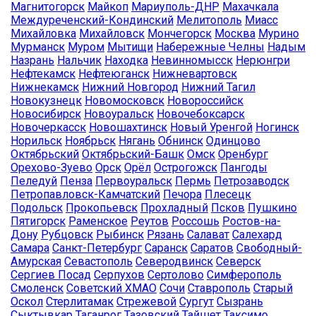
Магнитогорск
Майкоп
Мариуполь-ДНР
Махачкала
Междуреченский-Кондинский
Мелитополь
Миасс
Михайловка
Михайловск
Мончегорск
Москва
Мурино
Мурманск
Муром
Мытищи
Набережные Челны
Надым
Назрань
Нальчик
Находка
Невинномысск
Нерюнгри
Нефтекамск
Нефтеюганск
Нижневартовск
Нижнекамск
Нижний Новгород
Нижний Тагил
Новокузнецк
Новомосковск
Новороссийск
Новосибирск
Новоуральск
Новочебоксарск
Новочеркасск
Новошахтинск
Новый Уренгой
Ногинск
Норильск
Ноябрьск
Нягань
Обнинск
Одинцово
Октябрьский
Октябрьский-Башк
Омск
Оренбург
Орехово-Зуево
Орск
Орёл
Острогожск
Пангоды
Пеледуй
Пенза
Первоуральск
Пермь
Петрозаводск
Петропавловск-Камчатский
Печора
Плесецк
Подольск
Прокопьевск
Прохладный
Псков
Пушкино
Пятигорск
Раменское
Реутов
Россошь
Ростов-на-
Дону
Рубцовск
Рыбинск
Рязань
Салават
Салехард
Самара
Санкт-Петербург
Саранск
Саратов
Свободный-
Амурская
Севастополь
Северодвинск
Северск
Сергиев Посад
Серпухов
Сертолово
Симферополь
Смоленск
Советский ХМАО
Сочи
Ставрополь
Старый
Оскол
Стерлитамак
Стрежевой
Сургут
Сызрань
Сыктывкар
Таганрог
Тазовский
Тайшет
Таксимо