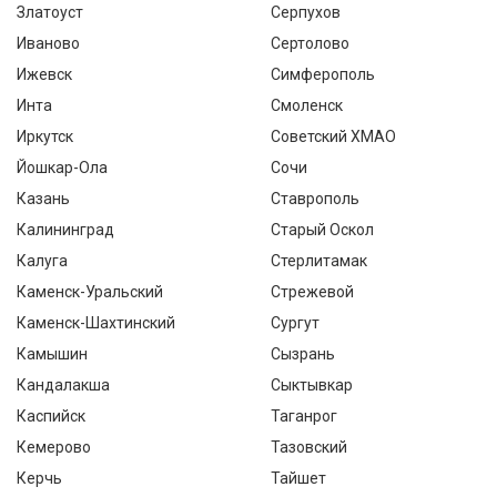
Златоуст
Серпухов
Иваново
Сертолово
Ижевск
Симферополь
Инта
Смоленск
Иркутск
Советский ХМАО
Йошкар-Ола
Сочи
Казань
Ставрополь
Калининград
Старый Оскол
Калуга
Стерлитамак
Каменск-Уральский
Стрежевой
Каменск-Шахтинский
Сургут
Камышин
Сызрань
Кандалакша
Сыктывкар
Каспийск
Таганрог
Кемерово
Тазовский
Керчь
Тайшет