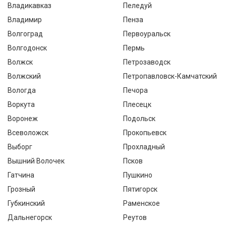
Владикавказ
Пеледуй
Владимир
Пенза
Волгоград
Первоуральск
Волгодонск
Пермь
Волжск
Петрозаводск
Волжский
Петропавловск-Камчатский
Вологда
Печора
Воркута
Плесецк
Воронеж
Подольск
Всеволожск
Прокопьевск
Выборг
Прохладный
Вышний Волочек
Псков
Гатчина
Пушкино
Грозный
Пятигорск
Губкинский
Раменское
Дальнегорск
Реутов