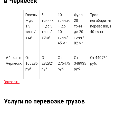
в Черкесск
Газель
5-
10-
Фура
Трал —
— до
тонник
тонник
20
негабаритные
1.5
— до 5
— до
тонн —
перевозки, до
тонн /
тонн /
10
до 20
40 тонн
9 м³
30 м³
тонн /
тонн /
45 м³
82 м³
Абакан в
От
От
От
От
От 440760
Черкесск
165285
282821
275475
348935
руб.
руб.
руб.
руб.
руб.
Заказать
Услуги по перевозке грузов