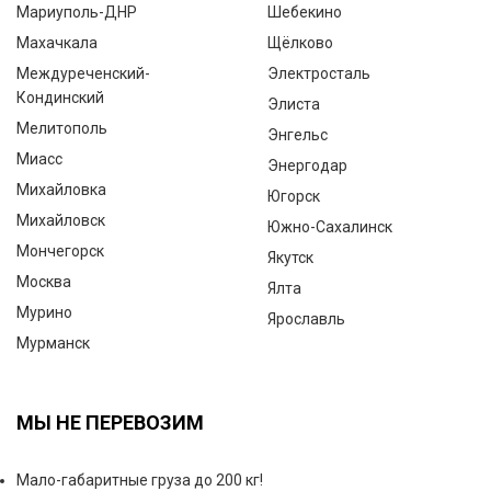
Мариуполь-ДНР
Шебекино
Махачкала
Щёлково
Междуреченский-
Электросталь
Кондинский
Элиста
Мелитополь
Энгельс
Миасс
Энергодар
Михайловка
Югорск
Михайловск
Южно-Сахалинск
Мончегорск
Якутск
Москва
Ялта
Мурино
Ярославль
Мурманск
МЫ НЕ ПЕРЕВОЗИМ
Мало-габаритные груза до 200 кг!