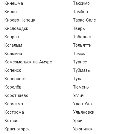
Кинешма
Таксимо
Киров
Тамбов
Кирово-Чепецк
Тарко-Сале
Кисловодск
Тверь
Ковров
Тобольск
Когалым
Тольятти
Коломна
Томск
Комсомольск-на-Амуре
Туапсе
Копейск
Туймазы
Кореновск
Тула
Королёв
Тюмень
Коротчаево
Углич
Коряжма
Улан-Удэ
Кострома
Ульяновск
Котлас
Урай
Красногорск
Урюпинск