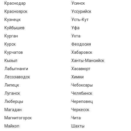
Краснодар
Усинск
Красноярск
Уссурийск
Кузнецк
Усть-Кут
Куйбышев
Уфа
Курган
Ухта
Курск
Феодосия
Курчатов
Хабаровск
Кызыл
Ханты-Мансийск
Лабытнанги
Хасавюрт
Лесозаводск
Химки
Липецк
Чебоксары
Луганск
Челябинск
Люберцы
Череповец
Магадан
Черкесск
Магнитогорск
Чита
Майкоп
Шахты