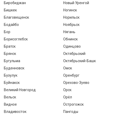
Биробиджан
Новый Уренгой
Бишкек
Ногинск
Благовещенск
Норильск
Бодайбо
Ноябрьск
Бор
Нягань
Борисоглебск
Обнинск
Братск
Одинцово
Брянск
Октябрьский
Бугульма
Октябрьский-Башк
Буденновск
Омск
Бузулук
Оренбург
Буйнакск
Орехово-Зуево
Великий Новгород
Орск
Вельск
Орёл
Видное
Острогожск
Владивосток
Пангоды