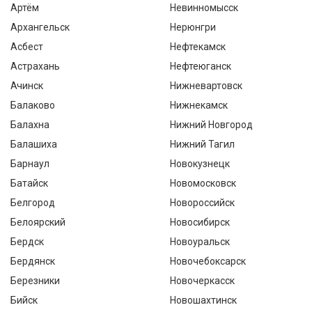
Артём
Невинномысск
Архангельск
Нерюнгри
Асбест
Нефтекамск
Астрахань
Нефтеюганск
Ачинск
Нижневартовск
Балаково
Нижнекамск
Балахна
Нижний Новгород
Балашиха
Нижний Тагил
Барнаул
Новокузнецк
Батайск
Новомосковск
Белгород
Новороссийск
Белоярский
Новосибирск
Бердск
Новоуральск
Бердянск
Новочебоксарск
Березники
Новочеркасск
Бийск
Новошахтинск