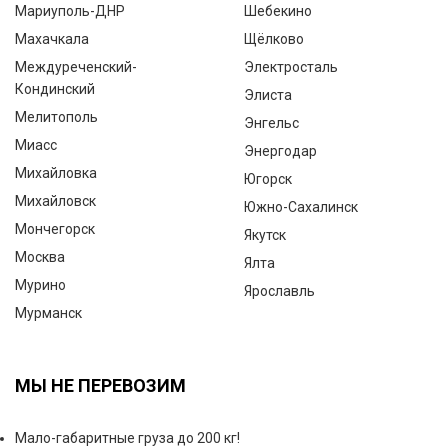
Мариуполь-ДНР
Шебекино
Махачкала
Щёлково
Междуреченский-
Электросталь
Кондинский
Элиста
Мелитополь
Энгельс
Миасс
Энергодар
Михайловка
Югорск
Михайловск
Южно-Сахалинск
Мончегорск
Якутск
Москва
Ялта
Мурино
Ярославль
Мурманск
МЫ НЕ ПЕРЕВОЗИМ
Мало-габаритные груза до 200 кг!