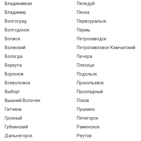
Владикавказ
Пеледуй
Владимир
Пенза
Волгоград
Первоуральск
Волгодонск
Пермь
Волжск
Петрозаводск
Волжский
Петропавловск-Камчатский
Вологда
Печора
Воркута
Плесецк
Воронеж
Подольск
Всеволожск
Прокопьевск
Выборг
Прохладный
Вышний Волочек
Псков
Гатчина
Пушкино
Грозный
Пятигорск
Губкинский
Раменское
Дальнегорск
Реутов