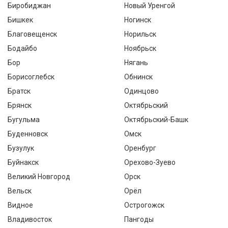
Биробиджан
Новый Уренгой
Бишкек
Ногинск
Благовещенск
Норильск
Бодайбо
Ноябрьск
Бор
Нягань
Борисоглебск
Обнинск
Братск
Одинцово
Брянск
Октябрьский
Бугульма
Октябрьский-Башк
Буденновск
Омск
Бузулук
Оренбург
Буйнакск
Орехово-Зуево
Великий Новгород
Орск
Вельск
Орёл
Видное
Острогожск
Владивосток
Пангоды