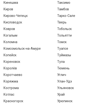
Кинешма
Таксимо
Киров
Тамбов
Кирово-Чепецк
Тарко-Сале
Кисловодск
Тверь
Ковров
Тобольск
Когалым
Тольятти
Коломна
Томск
Комсомольск-на-Амуре
Туапсе
Копейск
Туймазы
Кореновск
Тула
Королёв
Тюмень
Коротчаево
Углич
Коряжма
Улан-Удэ
Кострома
Ульяновск
Котлас
Урай
Красногорск
Урюпинск