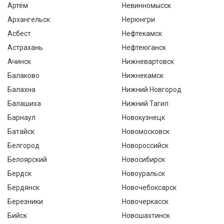
Артём
Невинномысск
Архангельск
Нерюнгри
Асбест
Нефтекамск
Астрахань
Нефтеюганск
Ачинск
Нижневартовск
Балаково
Нижнекамск
Балахна
Нижний Новгород
Балашиха
Нижний Тагил
Барнаул
Новокузнецк
Батайск
Новомосковск
Белгород
Новороссийск
Белоярский
Новосибирск
Бердск
Новоуральск
Бердянск
Новочебоксарск
Березники
Новочеркасск
Бийск
Новошахтинск