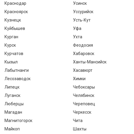
Краснодар
Усинск
Красноярск
Уссурийск
Кузнецк
Усть-Кут
Куйбышев
Уфа
Курган
Ухта
Курск
Феодосия
Курчатов
Хабаровск
Кызыл
Ханты-Мансийск
Лабытнанги
Хасавюрт
Лесозаводск
Химки
Липецк
Чебоксары
Луганск
Челябинск
Люберцы
Череповец
Магадан
Черкесск
Магнитогорск
Чита
Майкоп
Шахты