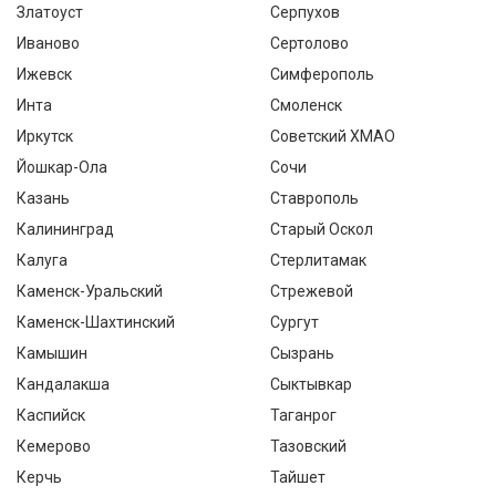
Златоуст
Серпухов
Иваново
Сертолово
Ижевск
Симферополь
Инта
Смоленск
Иркутск
Советский ХМАО
Йошкар-Ола
Сочи
Казань
Ставрополь
Калининград
Старый Оскол
Калуга
Стерлитамак
Каменск-Уральский
Стрежевой
Каменск-Шахтинский
Сургут
Камышин
Сызрань
Кандалакша
Сыктывкар
Каспийск
Таганрог
Кемерово
Тазовский
Керчь
Тайшет