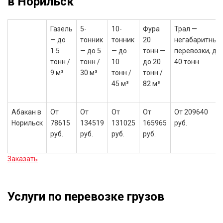
в Норильск
Газель
5-
10-
Фура
Трал —
— до
тонник
тонник
20
негабаритные
1.5
— до 5
— до
тонн —
перевозки, до
тонн /
тонн /
10
до 20
40 тонн
9 м³
30 м³
тонн /
тонн /
45 м³
82 м³
Абакан в
От
От
От
От
От 209640
Норильск
78615
134519
131025
165965
руб.
руб.
руб.
руб.
руб.
Заказать
Услуги по перевозке грузов