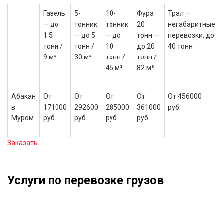
Газель
5-
10-
Фура
Трал —
— до
тонник
тонник
20
негабаритные
1.5
— до 5
— до
тонн —
перевозки, до
тонн /
тонн /
10
до 20
40 тонн
9 м³
30 м³
тонн /
тонн /
45 м³
82 м³
Абакан
От
От
От
От
От 456000
в
171000
292600
285000
361000
руб.
Муром
руб.
руб.
руб.
руб.
Заказать
Услуги по перевозке грузов