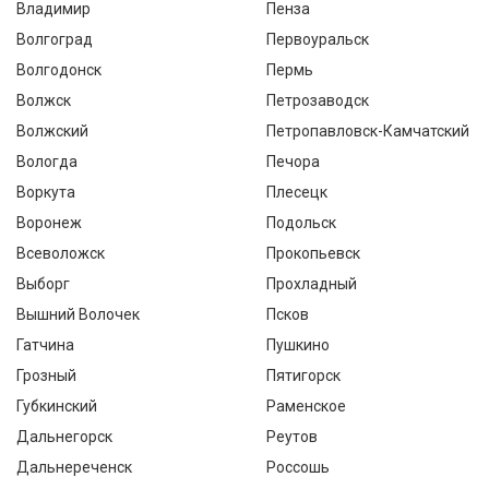
Владимир
Пенза
Волгоград
Первоуральск
Волгодонск
Пермь
Волжск
Петрозаводск
Волжский
Петропавловск-Камчатский
Вологда
Печора
Воркута
Плесецк
Воронеж
Подольск
Всеволожск
Прокопьевск
Выборг
Прохладный
Вышний Волочек
Псков
Гатчина
Пушкино
Грозный
Пятигорск
Губкинский
Раменское
Дальнегорск
Реутов
Дальнереченск
Россошь