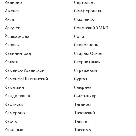
Иваново
Сертолово
Ижевск
Симферополь
Инта
Смоленск
Иркутск
Советский ХМАО
Йошкар-Ола
Сочи
Казань
Ставрополь
Калининград
Старый Оскол
Калуга
Стерлитамак
Каменск-Уральский
Стрежевой
Каменск-Шахтинский
Сургут
Камышин
Сызрань
Кандалакша
Сыктывкар
Каспийск
Таганрог
Кемерово
Тазовский
Керчь
Тайшет
Кинешма
Таксимо