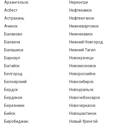
Архангельск
Нерюнгри
Асбест
Нефтекамск
Астрахань
Нефтеюганск
Ачинск
Нижневартовск
Балаково
Нижнекамск
Балахна
Нижний Новгород
Балашиха
Нижний Тагил
Барнаул
Новокузнецк
Батайск
Новомосковск
Белгород
Новороссийск
Белоярский
Новосибирск
Бердск
Новоуральск
Бердянск
Новочебоксарск
Березники
Новочеркасск
Бийск
Новошахтинск
Биробиджан
Новый Уренгой