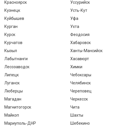
Красноярск
Уссурийск
Кузнецк
Усть-Кут
Куйбышев
Уфа
Курган
Ухта
Курск
Феодосия
Курчатов
Хабаровск
Кызыл
Ханты-Мансийск
Лабытнанги
Хасавюрт
Лесозаводск
Химки
Липецк
Чебоксары
Луганск
Челябинск
Люберцы
Череповец
Магадан
Черкесск
Магнитогорск
Чита
Майкоп
Шахты
Мариуполь-ДНР
Шебекино