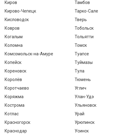
Киров
Тамбов
Кирово-Чепецк
Тарко-Сале
Кисловодск
Тверь
Ковров
Тобольск
Когалым
Тольятти
Коломна
Томск
Комсомольск-на-Амуре
Туапсе
Копейск
Туймазы
Кореновск
Тула
Королёв
Тюмень
Коротчаево
Углич
Коряжма
Улан-Удэ
Кострома
Ульяновск
Котлас
Урай
Красногорск
Урюпинск
Краснодар
Усинск