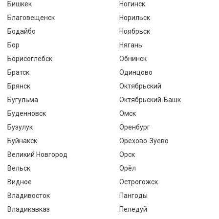
Бишкек
Ногинск
Благовещенск
Норильск
Бодайбо
Ноябрьск
Бор
Нягань
Борисоглебск
Обнинск
Братск
Одинцово
Брянск
Октябрьский
Бугульма
Октябрьский-Башк
Буденновск
Омск
Бузулук
Оренбург
Буйнакск
Орехово-Зуево
Великий Новгород
Орск
Вельск
Орёл
Видное
Острогожск
Владивосток
Пангоды
Владикавказ
Пеледуй