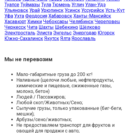
Туапсе
Туймазы
Тула
Тюмень
Углич
Улан-Удэ
Ульяновск
Урай
Урюпинск
Усинск
Уссурийск
Усть-Кут
Уфа
Ухта
Феодосия
Хабаровск
Ханты-Мансийск
Хасавюрт
Химки
Чебоксары
Челябинск
Череповец
Черкесск
Чита
Шахты
Шебекино
Щёлково
Электросталь
Элиста
Энгельс
Энергодар
Югорск
Южно-Сахалинск
Якутск
Ялта
Ярославль
Мы не перевозим
Мало-габаритные груза до 200 кг!
Наливные (щелочи любые, нефтепродукты,
химические и пищевые, сжиженные газы,
молоко, бетон)
Людей / Пассажиров;
Любой скот/Животных/Сено;
Сыпучие грузы, только упакованные (биг-беги,
мешки);
Арбузы/сено/животных;
Не предоставляем транспорт для фруктов и
овощей для продажи с авто;