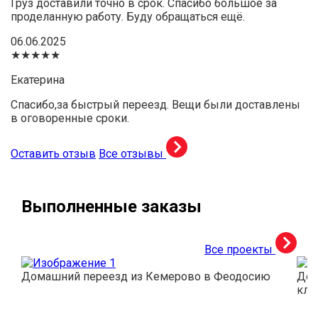
Груз доставили точно в срок. Спасибо большое за
проделанную работу. Буду обращаться ещё.
06.06.2025
★★★★★
Екатерина
Спасибо,за быстрый переезд. Вещи были доставлены
в оговоренные сроки.
Оставить отзыв
Все отзывы
Выполненные заказы
Все проекты
Домашний переезд из Кемерово в Феодосию
Дос
кли