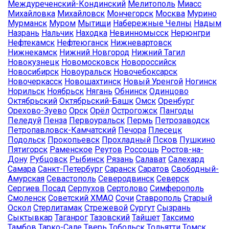
Междуреченский-Кондинский
Мелитополь
Миасс
Михайловка
Михайловск
Мончегорск
Москва
Мурино
Мурманск
Муром
Мытищи
Набережные Челны
Надым
Назрань
Нальчик
Находка
Невинномысск
Нерюнгри
Нефтекамск
Нефтеюганск
Нижневартовск
Нижнекамск
Нижний Новгород
Нижний Тагил
Новокузнецк
Новомосковск
Новороссийск
Новосибирск
Новоуральск
Новочебоксарск
Новочеркасск
Новошахтинск
Новый Уренгой
Ногинск
Норильск
Ноябрьск
Нягань
Обнинск
Одинцово
Октябрьский
Октябрьский-Башк
Омск
Оренбург
Орехово-Зуево
Орск
Орёл
Острогожск
Пангоды
Пеледуй
Пенза
Первоуральск
Пермь
Петрозаводск
Петропавловск-Камчатский
Печора
Плесецк
Подольск
Прокопьевск
Прохладный
Псков
Пушкино
Пятигорск
Раменское
Реутов
Россошь
Ростов-на-
Дону
Рубцовск
Рыбинск
Рязань
Салават
Салехард
Самара
Санкт-Петербург
Саранск
Саратов
Свободный-
Амурская
Севастополь
Северодвинск
Северск
Сергиев Посад
Серпухов
Сертолово
Симферополь
Смоленск
Советский ХМАО
Сочи
Ставрополь
Старый
Оскол
Стерлитамак
Стрежевой
Сургут
Сызрань
Сыктывкар
Таганрог
Тазовский
Тайшет
Таксимо
Тамбов
Тарко-Сале
Тверь
Тобольск
Тольятти
Томск