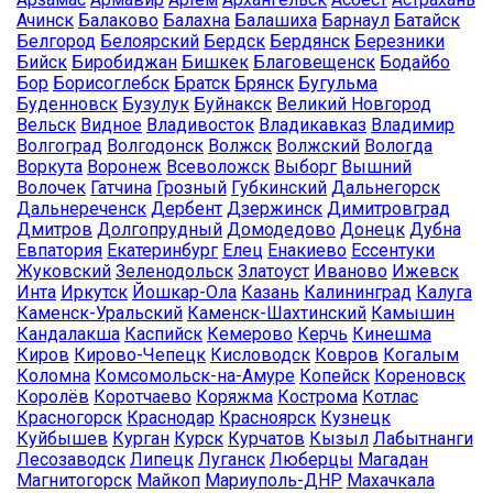
Ачинск
Балаково
Балахна
Балашиха
Барнаул
Батайск
Белгород
Белоярский
Бердск
Бердянск
Березники
Бийск
Биробиджан
Бишкек
Благовещенск
Бодайбо
Бор
Борисоглебск
Братск
Брянск
Бугульма
Буденновск
Бузулук
Буйнакск
Великий Новгород
Вельск
Видное
Владивосток
Владикавказ
Владимир
Волгоград
Волгодонск
Волжск
Волжский
Вологда
Воркута
Воронеж
Всеволожск
Выборг
Вышний
Волочек
Гатчина
Грозный
Губкинский
Дальнегорск
Дальнереченск
Дербент
Дзержинск
Димитровград
Дмитров
Долгопрудный
Домодедово
Донецк
Дубна
Евпатория
Екатеринбург
Елец
Енакиево
Ессентуки
Жуковский
Зеленодольск
Златоуст
Иваново
Ижевск
Инта
Иркутск
Йошкар-Ола
Казань
Калининград
Калуга
Каменск-Уральский
Каменск-Шахтинский
Камышин
Кандалакша
Каспийск
Кемерово
Керчь
Кинешма
Киров
Кирово-Чепецк
Кисловодск
Ковров
Когалым
Коломна
Комсомольск-на-Амуре
Копейск
Кореновск
Королёв
Коротчаево
Коряжма
Кострома
Котлас
Красногорск
Краснодар
Красноярск
Кузнецк
Куйбышев
Курган
Курск
Курчатов
Кызыл
Лабытнанги
Лесозаводск
Липецк
Луганск
Люберцы
Магадан
Магнитогорск
Майкоп
Мариуполь-ДНР
Махачкала