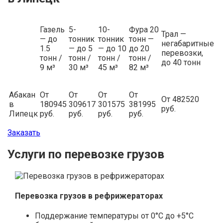
Газель
5-
10-
Фура 20
Трал —
— до
тонник
тонник
тонн —
негабаритные
1.5
— до 5
— до 10
до 20
перевозки,
тонн /
тонн /
тонн /
тонн /
до 40 тонн
9 м³
30 м³
45 м³
82 м³
Абакан
От
От
От
От
От 482520
в
180945
309617
301575
381995
руб.
Липецк
руб.
руб.
руб.
руб.
Заказать
Услуги по перевозке грузов
Перевозка грузов в рефрижераторах
Поддержание температуры от 0°С до +5°С