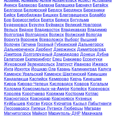
Арзамас
Армавир
Артём
Архангельск
Асбест
Астрахань
Ачинск
Балаково
Балахна
Балашиха
Барнаул
Батайск
Белгород
Белоярский
Бердск
Бердянск
Березники
Бийск
Биробиджан
Бишкек
Благовещенск
Бодайбо
Бор
Борисоглебск
Братск
Брянск
Бугульма
Буденновск
Бузулук
Буйнакск
Великий Новгород
Вельск
Видное
Владивосток
Владикавказ
Владимир
Волгоград
Волгодонск
Волжск
Волжский
Вологда
Воркута
Воронеж
Всеволожск
Выборг
Вышний
Волочек
Гатчина
Грозный
Губкинский
Дальнегорск
Дальнереченск
Дербент
Дзержинск
Димитровград
Дмитров
Долгопрудный
Домодедово
Донецк
Дубна
Евпатория
Екатеринбург
Елец
Енакиево
Ессентуки
Жуковский
Зеленодольск
Златоуст
Иваново
Ижевск
Инта
Иркутск
Йошкар-Ола
Казань
Калининград
Калуга
Каменск-Уральский
Каменск-Шахтинский
Камышин
Кандалакша
Каспийск
Кемерово
Керчь
Кинешма
Киров
Кирово-Чепецк
Кисловодск
Ковров
Когалым
Коломна
Комсомольск-на-Амуре
Копейск
Кореновск
Королёв
Коротчаево
Коряжма
Кострома
Котлас
Красногорск
Краснодар
Красноярск
Кузнецк
Куйбышев
Курган
Курск
Курчатов
Кызыл
Лабытнанги
Лесозаводск
Липецк
Луганск
Люберцы
Магадан
Магнитогорск
Майкоп
Мариуполь-ДНР
Махачкала