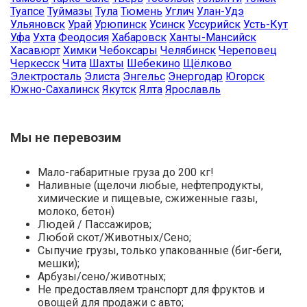
Туапсе
Туймазы
Тула
Тюмень
Углич
Улан-Удэ
Ульяновск
Урай
Урюпинск
Усинск
Уссурийск
Усть-Кут
Уфа
Ухта
Феодосия
Хабаровск
Ханты-Мансийск
Хасавюрт
Химки
Чебоксары
Челябинск
Череповец
Черкесск
Чита
Шахты
Шебекино
Щёлково
Электросталь
Элиста
Энгельс
Энергодар
Югорск
Южно-Сахалинск
Якутск
Ялта
Ярославль
Мы не перевозим
Мало-габаритные груза до 200 кг!
Наливные (щелочи любые, нефтепродукты,
химические и пищевые, сжиженные газы,
молоко, бетон)
Людей / Пассажиров;
Любой скот/Животных/Сено;
Сыпучие грузы, только упакованные (биг-беги,
мешки);
Арбузы/сено/животных;
Не предоставляем транспорт для фруктов и
овощей для продажи с авто;