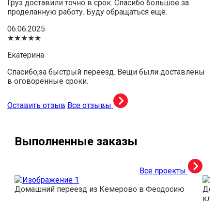
Груз доставили точно в срок. Спасибо большое за
проделанную работу. Буду обращаться ещё.
06.06.2025
★★★★★
Екатерина
Спасибо,за быстрый переезд. Вещи были доставлены
в оговоренные сроки.
Оставить отзыв
Все отзывы
Выполненные заказы
Все проекты
Домашний переезд из Кемерово в Феодосию
Дос
кли