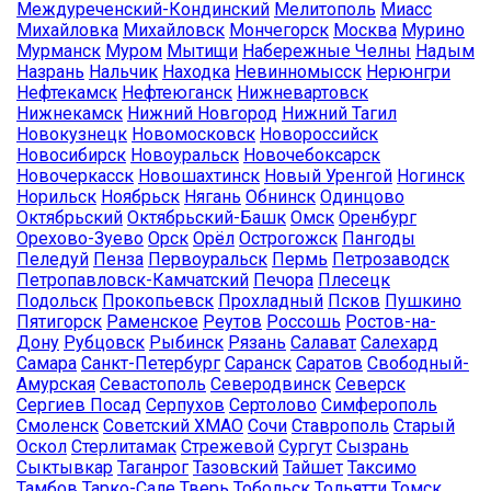
Междуреченский-Кондинский
Мелитополь
Миасс
Михайловка
Михайловск
Мончегорск
Москва
Мурино
Мурманск
Муром
Мытищи
Набережные Челны
Надым
Назрань
Нальчик
Находка
Невинномысск
Нерюнгри
Нефтекамск
Нефтеюганск
Нижневартовск
Нижнекамск
Нижний Новгород
Нижний Тагил
Новокузнецк
Новомосковск
Новороссийск
Новосибирск
Новоуральск
Новочебоксарск
Новочеркасск
Новошахтинск
Новый Уренгой
Ногинск
Норильск
Ноябрьск
Нягань
Обнинск
Одинцово
Октябрьский
Октябрьский-Башк
Омск
Оренбург
Орехово-Зуево
Орск
Орёл
Острогожск
Пангоды
Пеледуй
Пенза
Первоуральск
Пермь
Петрозаводск
Петропавловск-Камчатский
Печора
Плесецк
Подольск
Прокопьевск
Прохладный
Псков
Пушкино
Пятигорск
Раменское
Реутов
Россошь
Ростов-на-
Дону
Рубцовск
Рыбинск
Рязань
Салават
Салехард
Самара
Санкт-Петербург
Саранск
Саратов
Свободный-
Амурская
Севастополь
Северодвинск
Северск
Сергиев Посад
Серпухов
Сертолово
Симферополь
Смоленск
Советский ХМАО
Сочи
Ставрополь
Старый
Оскол
Стерлитамак
Стрежевой
Сургут
Сызрань
Сыктывкар
Таганрог
Тазовский
Тайшет
Таксимо
Тамбов
Тарко-Сале
Тверь
Тобольск
Тольятти
Томск