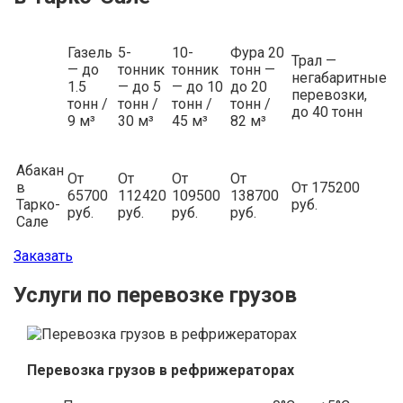
Газель
5-
10-
Фура 20
Трал —
— до
тонник
тонник
тонн —
негабаритные
1.5
— до 5
— до 10
до 20
перевозки,
тонн /
тонн /
тонн /
тонн /
до 40 тонн
9 м³
30 м³
45 м³
82 м³
Абакан
От
От
От
От
в
От 175200
65700
112420
109500
138700
Тарко-
руб.
руб.
руб.
руб.
руб.
Сале
Заказать
Услуги по перевозке грузов
Перевозка грузов в рефрижераторах