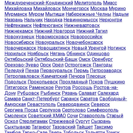
Междуреченский-Кондинский
Мелитополь
Миасс
Михайловка
Михайловск
Мончегорск
Москва
Мурино
Мурманск
Муром
Мытищи
Набережные Челны
Надым
Назрань
Нальчик
Находка
Невинномысск
Нерюнгри
Нефтекамск
Нефтеюганск
Нижневартовск
Нижнекамск
Нижний Новгород
Нижний Тагил
Новокузнецк
Новомосковск
Новороссийск
Новосибирск
Новоуральск
Новочебоксарск
Новочеркасск
Новошахтинск
Новый Уренгой
Ногинск
Норильск
Ноябрьск
Нягань
Обнинск
Одинцово
Октябрьский
Октябрьский-Башк
Омск
Оренбург
Орехово-Зуево
Орск
Орёл
Острогожск
Пангоды
Пеледуй
Пенза
Первоуральск
Пермь
Петрозаводск
Петропавловск-Камчатский
Печора
Плесецк
Подольск
Прокопьевск
Прохладный
Псков
Пушкино
Пятигорск
Раменское
Реутов
Россошь
Ростов-на-
Дону
Рубцовск
Рыбинск
Рязань
Салават
Салехард
Самара
Санкт-Петербург
Саранск
Саратов
Свободный-
Амурская
Севастополь
Северодвинск
Северск
Сергиев Посад
Серпухов
Сертолово
Симферополь
Смоленск
Советский ХМАО
Сочи
Ставрополь
Старый
Оскол
Стерлитамак
Стрежевой
Сургут
Сызрань
Сыктывкар
Таганрог
Тазовский
Тайшет
Таксимо
Тамбов
Тарко-Сале
Тверь
Тобольск
Тольятти
Томск