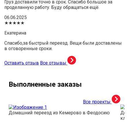
Груз доставили точно в срок. Спасибо большое за
проделанную работу. Буду обращаться ещё.
06.06.2025
★★★★★
Екатерина
Спасибо,за быстрый переезд. Вещи были доставлены
в оговоренные сроки.
Оставить отзыв
Все отзывы
Выполненные заказы
Все проекты
Домашний переезд из Кемерово в Феодосию
Дос
кли