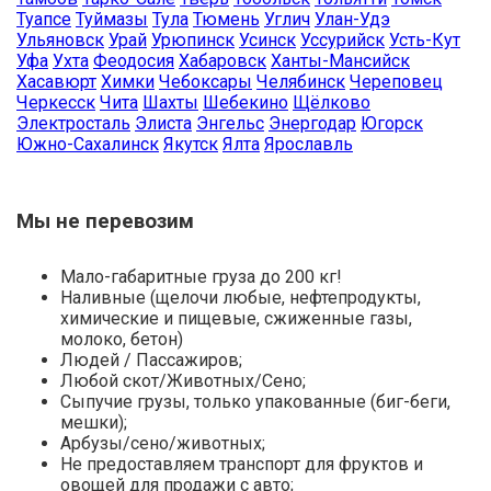
Туапсе
Туймазы
Тула
Тюмень
Углич
Улан-Удэ
Ульяновск
Урай
Урюпинск
Усинск
Уссурийск
Усть-Кут
Уфа
Ухта
Феодосия
Хабаровск
Ханты-Мансийск
Хасавюрт
Химки
Чебоксары
Челябинск
Череповец
Черкесск
Чита
Шахты
Шебекино
Щёлково
Электросталь
Элиста
Энгельс
Энергодар
Югорск
Южно-Сахалинск
Якутск
Ялта
Ярославль
Мы не перевозим
Мало-габаритные груза до 200 кг!
Наливные (щелочи любые, нефтепродукты,
химические и пищевые, сжиженные газы,
молоко, бетон)
Людей / Пассажиров;
Любой скот/Животных/Сено;
Сыпучие грузы, только упакованные (биг-беги,
мешки);
Арбузы/сено/животных;
Не предоставляем транспорт для фруктов и
овощей для продажи с авто;