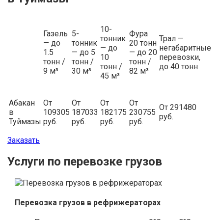
10-
Газель
5-
Фура
тонник
Трал —
— до
тонник
20 тонн
— до
негабаритные
1.5
— до 5
— до 20
10
перевозки,
тонн /
тонн /
тонн /
тонн /
до 40 тонн
9 м³
30 м³
82 м³
45 м³
Абакан
От
От
От
От
От 291480
в
109305
187033
182175
230755
руб.
Туймазы
руб.
руб.
руб.
руб.
Заказать
Услуги по перевозке грузов
Перевозка грузов в рефрижераторах