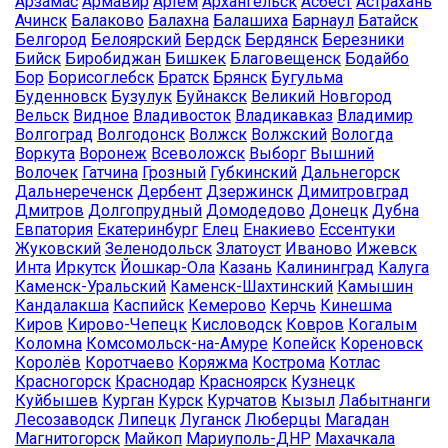
Арзамас
Армавир
Артём
Архангельск
Асбест
Астрахань
Ачинск
Балаково
Балахна
Балашиха
Барнаул
Батайск
Белгород
Белоярский
Бердск
Бердянск
Березники
Бийск
Биробиджан
Бишкек
Благовещенск
Бодайбо
Бор
Борисоглебск
Братск
Брянск
Бугульма
Буденновск
Бузулук
Буйнакск
Великий Новгород
Вельск
Видное
Владивосток
Владикавказ
Владимир
Волгоград
Волгодонск
Волжск
Волжский
Вологда
Воркута
Воронеж
Всеволожск
Выборг
Вышний
Волочек
Гатчина
Грозный
Губкинский
Дальнегорск
Дальнереченск
Дербент
Дзержинск
Димитровград
Дмитров
Долгопрудный
Домодедово
Донецк
Дубна
Евпатория
Екатеринбург
Елец
Енакиево
Ессентуки
Жуковский
Зеленодольск
Златоуст
Иваново
Ижевск
Инта
Иркутск
Йошкар-Ола
Казань
Калининград
Калуга
Каменск-Уральский
Каменск-Шахтинский
Камышин
Кандалакша
Каспийск
Кемерово
Керчь
Кинешма
Киров
Кирово-Чепецк
Кисловодск
Ковров
Когалым
Коломна
Комсомольск-на-Амуре
Копейск
Кореновск
Королёв
Коротчаево
Коряжма
Кострома
Котлас
Красногорск
Краснодар
Красноярск
Кузнецк
Куйбышев
Курган
Курск
Курчатов
Кызыл
Лабытнанги
Лесозаводск
Липецк
Луганск
Люберцы
Магадан
Магнитогорск
Майкоп
Мариуполь-ДНР
Махачкала