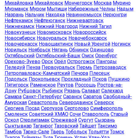
Михайловка
Михайловск
Мончегорск
Москва
Мурино
Мурманск
Муром
Мытищи
Набережные Челны
Надым
Назрань
Нальчик
Находка
Невинномысск
Нерюнгри
Нефтекамск
Нефтеюганск
Нижневартовск
Нижнекамск
Нижний Новгород
Нижний Тагил
Новокузнецк
Новомосковск
Новороссийск
Новосибирск
Новоуральск
Новочебоксарск
Новочеркасск
Новошахтинск
Новый Уренгой
Ногинск
Норильск
Ноябрьск
Нягань
Обнинск
Одинцово
Октябрьский
Октябрьский-Башк
Омск
Оренбург
Орехово-Зуево
Орск
Орёл
Острогожск
Пангоды
Пеледуй
Пенза
Первоуральск
Пермь
Петрозаводск
Петропавловск-Камчатский
Печора
Плесецк
Подольск
Прокопьевск
Прохладный
Псков
Пушкино
Пятигорск
Раменское
Реутов
Россошь
Ростов-на-
Дону
Рубцовск
Рыбинск
Рязань
Салават
Салехард
Самара
Санкт-Петербург
Саранск
Саратов
Свободный-
Амурская
Севастополь
Северодвинск
Северск
Сергиев Посад
Серпухов
Сертолово
Симферополь
Смоленск
Советский ХМАО
Сочи
Ставрополь
Старый
Оскол
Стерлитамак
Стрежевой
Сургут
Сызрань
Сыктывкар
Таганрог
Тазовский
Тайшет
Таксимо
Тамбов
Тарко-Сале
Тверь
Тобольск
Тольятти
Томск
Туапсе
Туймазы
Тула
Тюмень
Углич
Улан-Удэ