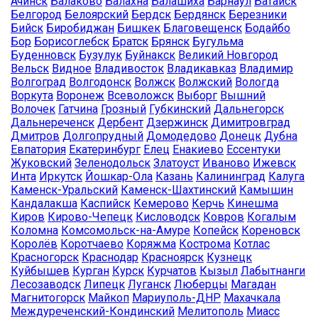
Ачинск
Балаково
Балахна
Балашиха
Барнаул
Батайск
Белгород
Белоярский
Бердск
Бердянск
Березники
Бийск
Биробиджан
Бишкек
Благовещенск
Бодайбо
Бор
Борисоглебск
Братск
Брянск
Бугульма
Буденновск
Бузулук
Буйнакск
Великий Новгород
Вельск
Видное
Владивосток
Владикавказ
Владимир
Волгоград
Волгодонск
Волжск
Волжский
Вологда
Воркута
Воронеж
Всеволожск
Выборг
Вышний
Волочек
Гатчина
Грозный
Губкинский
Дальнегорск
Дальнереченск
Дербент
Дзержинск
Димитровград
Дмитров
Долгопрудный
Домодедово
Донецк
Дубна
Евпатория
Екатеринбург
Елец
Енакиево
Ессентуки
Жуковский
Зеленодольск
Златоуст
Иваново
Ижевск
Инта
Иркутск
Йошкар-Ола
Казань
Калининград
Калуга
Каменск-Уральский
Каменск-Шахтинский
Камышин
Кандалакша
Каспийск
Кемерово
Керчь
Кинешма
Киров
Кирово-Чепецк
Кисловодск
Ковров
Когалым
Коломна
Комсомольск-на-Амуре
Копейск
Кореновск
Королёв
Коротчаево
Коряжма
Кострома
Котлас
Красногорск
Краснодар
Красноярск
Кузнецк
Куйбышев
Курган
Курск
Курчатов
Кызыл
Лабытнанги
Лесозаводск
Липецк
Луганск
Люберцы
Магадан
Магнитогорск
Майкоп
Мариуполь-ДНР
Махачкала
Междуреченский-Кондинский
Мелитополь
Миасс