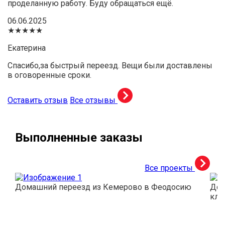
проделанную работу. Буду обращаться ещё.
06.06.2025
★★★★★
Екатерина
Спасибо,за быстрый переезд. Вещи были доставлены
в оговоренные сроки.
Оставить отзыв
Все отзывы
Выполненные заказы
Все проекты
Домашний переезд из Кемерово в Феодосию
Дос
кли