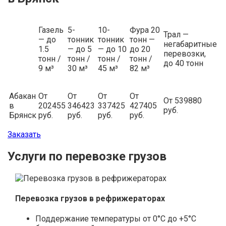
Газель
5-
10-
Фура 20
Трал —
— до
тонник
тонник
тонн —
негабаритные
1.5
— до 5
— до 10
до 20
перевозки,
тонн /
тонн /
тонн /
тонн /
до 40 тонн
9 м³
30 м³
45 м³
82 м³
Абакан
От
От
От
От
От 539880
в
202455
346423
337425
427405
руб.
Брянск
руб.
руб.
руб.
руб.
Заказать
Услуги по перевозке грузов
Перевозка грузов в рефрижераторах
Поддержание температуры от 0°С до +5°С