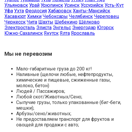
Ульяновск
Урай
Урюпинск
Усинск
Уссурийск
Усть-Кут
Уфа
Ухта
Феодосия
Хабаровск
Ханты-Мансийск
Хасавюрт
Химки
Чебоксары
Челябинск
Череповец
Черкесск
Чита
Шахты
Шебекино
Щёлково
Электросталь
Элиста
Энгельс
Энергодар
Югорск
Южно-Сахалинск
Якутск
Ялта
Ярославль
Мы не перевозим
Мало-габаритные груза до 200 кг!
Наливные (щелочи любые, нефтепродукты,
химические и пищевые, сжиженные газы,
молоко, бетон)
Людей / Пассажиров;
Любой скот/Животных/Сено;
Сыпучие грузы, только упакованные (биг-беги,
мешки);
Арбузы/сено/животных;
Не предоставляем транспорт для фруктов и
овощей для продажи с авто;