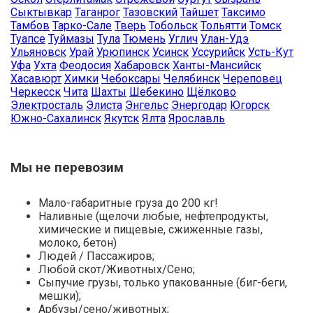
Сыктывкар
Таганрог
Тазовский
Тайшет
Таксимо
Тамбов
Тарко-Сале
Тверь
Тобольск
Тольятти
Томск
Туапсе
Туймазы
Тула
Тюмень
Углич
Улан-Удэ
Ульяновск
Урай
Урюпинск
Усинск
Уссурийск
Усть-Кут
Уфа
Ухта
Феодосия
Хабаровск
Ханты-Мансийск
Хасавюрт
Химки
Чебоксары
Челябинск
Череповец
Черкесск
Чита
Шахты
Шебекино
Щёлково
Электросталь
Элиста
Энгельс
Энергодар
Югорск
Южно-Сахалинск
Якутск
Ялта
Ярославль
Мы не перевозим
Мало-габаритные груза до 200 кг!
Наливные (щелочи любые, нефтепродукты,
химические и пищевые, сжиженные газы,
молоко, бетон)
Людей / Пассажиров;
Любой скот/Животных/Сено;
Сыпучие грузы, только упакованные (биг-беги,
мешки);
Арбузы/сено/животных;