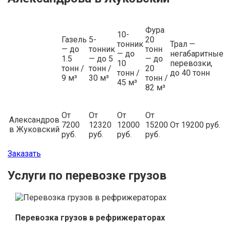
Фура
10-
Газель
5-
20
тонник
Трал —
— до
тонник
тонн
— до
негабаритные
1.5
— до 5
— до
10
перевозки,
тонн /
тонн /
20
тонн /
до 40 тонн
9 м³
30 м³
тонн /
45 м³
82 м³
От
От
От
От
Александров
7200
12320
12000
15200
От 19200 руб.
в Жуковский
руб.
руб.
руб.
руб.
Заказать
Услуги по перевозке грузов
Перевозка грузов в рефрижераторах