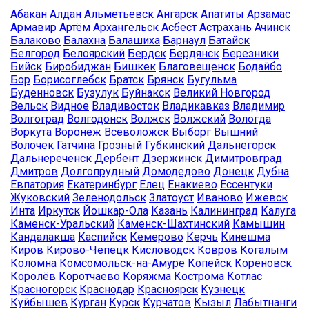
Абакан
Алдан
Альметьевск
Ангарск
Апатиты
Арзамас
Армавир
Артём
Архангельск
Асбест
Астрахань
Ачинск
Балаково
Балахна
Балашиха
Барнаул
Батайск
Белгород
Белоярский
Бердск
Бердянск
Березники
Бийск
Биробиджан
Бишкек
Благовещенск
Бодайбо
Бор
Борисоглебск
Братск
Брянск
Бугульма
Буденновск
Бузулук
Буйнакск
Великий Новгород
Вельск
Видное
Владивосток
Владикавказ
Владимир
Волгоград
Волгодонск
Волжск
Волжский
Вологда
Воркута
Воронеж
Всеволожск
Выборг
Вышний
Волочек
Гатчина
Грозный
Губкинский
Дальнегорск
Дальнереченск
Дербент
Дзержинск
Димитровград
Дмитров
Долгопрудный
Домодедово
Донецк
Дубна
Евпатория
Екатеринбург
Елец
Енакиево
Ессентуки
Жуковский
Зеленодольск
Златоуст
Иваново
Ижевск
Инта
Иркутск
Йошкар-Ола
Казань
Калининград
Калуга
Каменск-Уральский
Каменск-Шахтинский
Камышин
Кандалакша
Каспийск
Кемерово
Керчь
Кинешма
Киров
Кирово-Чепецк
Кисловодск
Ковров
Когалым
Коломна
Комсомольск-на-Амуре
Копейск
Кореновск
Королёв
Коротчаево
Коряжма
Кострома
Котлас
Красногорск
Краснодар
Красноярск
Кузнецк
Куйбышев
Курган
Курск
Курчатов
Кызыл
Лабытнанги