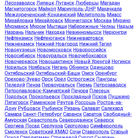
Лесозаводск
Липецк
Луганск
Люберцы
Магадан
Магнитогорск
Майкоп
Мариуполь-ДНР
Махачкала
Междуреченский-Кондинский
Мелитополь
Миасс
Михайловка
Михайловск
Мончегорск
Москва
Мурино
Мурманск
Муром
Мытищи
Набережные Челны
Надым
Назрань
Нальчик
Находка
Невинномысск
Нерюнгри
Нефтекамск
Нефтеюганск
Нижневартовск
Нижнекамск
Нижний Новгород
Нижний Тагил
Новокузнецк
Новомосковск
Новороссийск
Новосибирск
Новоуральск
Новочебоксарск
Новочеркасск
Новошахтинск
Новый Уренгой
Ногинск
Норильск
Ноябрьск
Нягань
Обнинск
Одинцово
Октябрьский
Октябрьский-Башк
Омск
Оренбург
Орехово-Зуево
Орск
Орёл
Острогожск
Пангоды
Пеледуй
Пенза
Первоуральск
Пермь
Петрозаводск
Петропавловск-Камчатский
Печора
Плесецк
Подольск
Прокопьевск
Прохладный
Псков
Пушкино
Пятигорск
Раменское
Реутов
Россошь
Ростов-на-
Дону
Рубцовск
Рыбинск
Рязань
Салават
Салехард
Самара
Санкт-Петербург
Саранск
Саратов
Свободный-
Амурская
Севастополь
Северодвинск
Северск
Сергиев Посад
Серпухов
Сертолово
Симферополь
Смоленск
Советский ХМАО
Сочи
Ставрополь
Старый
Оскол
Стерлитамак
Стрежевой
Сургут
Сызрань