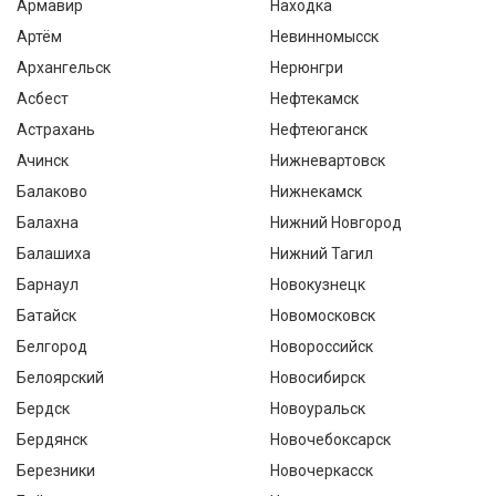
Армавир
Находка
Артём
Невинномысск
Архангельск
Нерюнгри
Асбест
Нефтекамск
Астрахань
Нефтеюганск
Ачинск
Нижневартовск
Балаково
Нижнекамск
Балахна
Нижний Новгород
Балашиха
Нижний Тагил
Барнаул
Новокузнецк
Батайск
Новомосковск
Белгород
Новороссийск
Белоярский
Новосибирск
Бердск
Новоуральск
Бердянск
Новочебоксарск
Березники
Новочеркасск