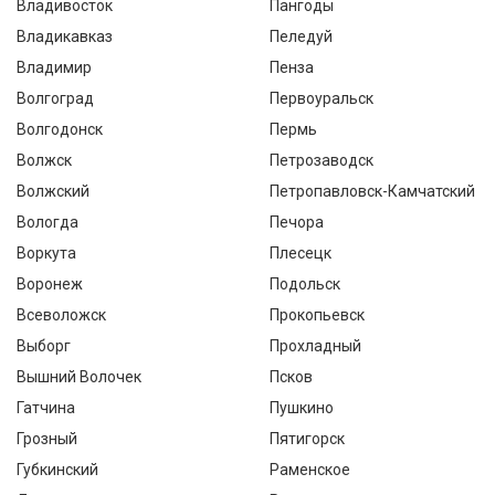
Владивосток
Пангоды
Владикавказ
Пеледуй
Владимир
Пенза
Волгоград
Первоуральск
Волгодонск
Пермь
Волжск
Петрозаводск
Волжский
Петропавловск-Камчатский
Вологда
Печора
Воркута
Плесецк
Воронеж
Подольск
Всеволожск
Прокопьевск
Выборг
Прохладный
Вышний Волочек
Псков
Гатчина
Пушкино
Грозный
Пятигорск
Губкинский
Раменское