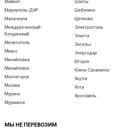
Майкоп
Шахты
Мариуполь-ДНР
Шебекино
Махачкала
Щёлково
Междуреченский-
Электросталь
Кондинский
Элиста
Мелитополь
Энгельс
Миасс
Энергодар
Михайловка
Югорск
Михайловск
Южно-Сахалинск
Мончегорск
Якутск
Москва
Ялта
Мурино
Ярославль
Мурманск
МЫ НЕ ПЕРЕВОЗИМ