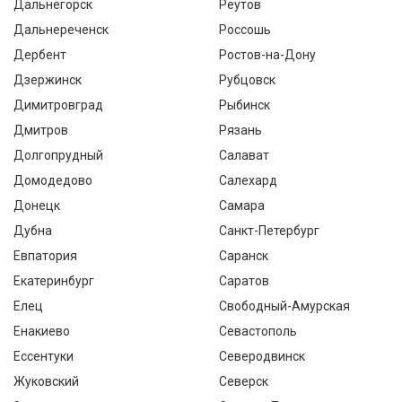
Дальнегорск
Реутов
Дальнереченск
Россошь
Дербент
Ростов-на-Дону
Дзержинск
Рубцовск
Димитровград
Рыбинск
Дмитров
Рязань
Долгопрудный
Салават
Домодедово
Салехард
Донецк
Самара
Дубна
Санкт-Петербург
Евпатория
Саранск
Екатеринбург
Саратов
Елец
Свободный-Амурская
Енакиево
Севастополь
Ессентуки
Северодвинск
Жуковский
Северск