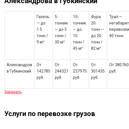
Александрова в Губкинский
Газель
5-
10-
Фура
Трал —
— до
тонник
тонник
20
негабари
1.5
— до 5
— до
тонн —
перевозки
тонн /
тонн /
10
до 20
40 тонн
9 м³
30 м³
тонн /
тонн /
45 м³
82 м³
Александров
От
От
От
От
От 380760
в Губкинский
142785
244321
237975
301435
руб.
руб.
руб.
руб.
руб.
Заказать
Услуги по перевозке грузов