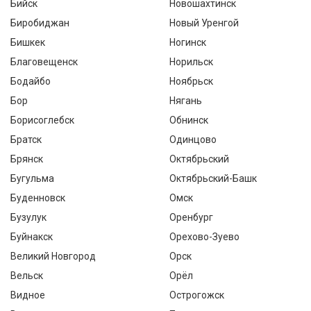
Бийск
Новошахтинск
Биробиджан
Новый Уренгой
Бишкек
Ногинск
Благовещенск
Норильск
Бодайбо
Ноябрьск
Бор
Нягань
Борисоглебск
Обнинск
Братск
Одинцово
Брянск
Октябрьский
Бугульма
Октябрьский-Башк
Буденновск
Омск
Бузулук
Оренбург
Буйнакск
Орехово-Зуево
Великий Новгород
Орск
Вельск
Орёл
Видное
Острогожск