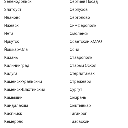
Зеленодольск
Сергиев Посад
Златоуст
Серпухов
Иваново
Сертолово
Ижевск
Симферополь
Инта
Смоленск
Иркутск
Советский ХМАО
Йошкар-Ола
Сочи
Казань
Ставрополь
Калининград
Старый Оскол
Калуга
Стерлитамак
Каменск-Уральский
Стрежевой
Каменск-Шахтинский
Сургут
Камышин
Сызрань
Кандалакша
Сыктывкар
Каспийск
Таганрог
Кемерово
Тазовский