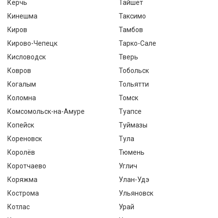
Керчь
Тайшет
Кинешма
Таксимо
Киров
Тамбов
Кирово-Чепецк
Тарко-Сале
Кисловодск
Тверь
Ковров
Тобольск
Когалым
Тольятти
Коломна
Томск
Комсомольск-на-Амуре
Туапсе
Копейск
Туймазы
Кореновск
Тула
Королёв
Тюмень
Коротчаево
Углич
Коряжма
Улан-Удэ
Кострома
Ульяновск
Котлас
Урай