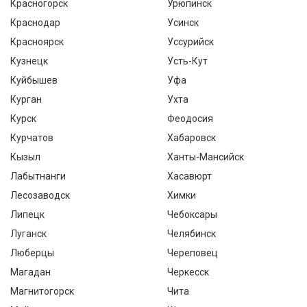
Красногорск
Урюпинск
Краснодар
Усинск
Красноярск
Уссурийск
Кузнецк
Усть-Кут
Куйбышев
Уфа
Курган
Ухта
Курск
Феодосия
Курчатов
Хабаровск
Кызыл
Ханты-Мансийск
Лабытнанги
Хасавюрт
Лесозаводск
Химки
Липецк
Чебоксары
Луганск
Челябинск
Люберцы
Череповец
Магадан
Черкесск
Магнитогорск
Чита