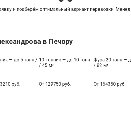
аявку и подберём оптимальный вариант перевозки. Менедж
лександрова в Печору
ник — до 5 тонн /
10-тонник — до 10 тонн
Фура 20 тонн — д
/ 45 м³
/ 82 м³
3210 руб.
От 129750 руб.
От 164350 руб.