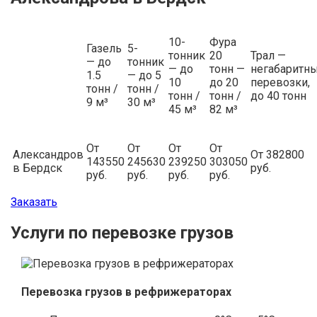
10-
Фура
Газель
5-
тонник
20
Трал —
— до
тонник
— до
тонн —
негабаритн
1.5
— до 5
10
до 20
перевозки,
тонн /
тонн /
тонн /
тонн /
до 40 тонн
9 м³
30 м³
45 м³
82 м³
От
От
От
От
Александров
От 382800
143550
245630
239250
303050
в Бердск
руб.
руб.
руб.
руб.
руб.
Заказать
Услуги по перевозке грузов
Перевозка грузов в рефрижераторах