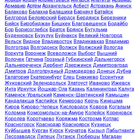
Армавир
Артём
Архангельск
Асбест
Астрахань
Ачинск
Балаково
Балахна
Балашиха
Барнаул
Батайск
Белгород
Белоярский
Бердск
Бердянск
Березники
Бийск
Биробиджан
Бишкек
Благовещенск
Бодайбо
Бор
Борисоглебск
Братск
Брянск
Бугульма
Буденновск
Бузулук
Буйнакск
Великий Новгород
Вельск
Видное
Владивосток
Владикавказ
Владимир
Волгоград
Волгодонск
Волжск
Волжский
Вологда
Воркута
Воронеж
Всеволожск
Выборг
Вышний
Волочек
Гатчина
Грозный
Губкинский
Дальнегорск
Дальнереченск
Дербент
Дзержинск
Димитровград
Дмитров
Долгопрудный
Домодедово
Донецк
Дубна
Евпатория
Екатеринбург
Елец
Енакиево
Ессентуки
Жуковский
Зеленодольск
Златоуст
Иваново
Ижевск
Инта
Иркутск
Йошкар-Ола
Казань
Калининград
Калуга
Каменск-Уральский
Каменск-Шахтинский
Камышин
Кандалакша
Каспийск
Кемерово
Керчь
Кинешма
Киров
Кирово-Чепецк
Кисловодск
Ковров
Когалым
Коломна
Комсомольск-на-Амуре
Копейск
Кореновск
Королёв
Коротчаево
Коряжма
Кострома
Котлас
Красногорск
Краснодар
Красноярск
Кузнецк
Куйбышев
Курган
Курск
Курчатов
Кызыл
Лабытнанги
Лесозаводск
Липецк
Луганск
Люберцы
Магадан