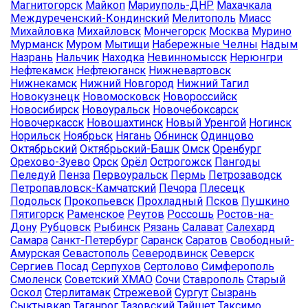
Магнитогорск
Майкоп
Мариуполь-ДНР
Махачкала
Междуреченский-Кондинский
Мелитополь
Миасс
Михайловка
Михайловск
Мончегорск
Москва
Мурино
Мурманск
Муром
Мытищи
Набережные Челны
Надым
Назрань
Нальчик
Находка
Невинномысск
Нерюнгри
Нефтекамск
Нефтеюганск
Нижневартовск
Нижнекамск
Нижний Новгород
Нижний Тагил
Новокузнецк
Новомосковск
Новороссийск
Новосибирск
Новоуральск
Новочебоксарск
Новочеркасск
Новошахтинск
Новый Уренгой
Ногинск
Норильск
Ноябрьск
Нягань
Обнинск
Одинцово
Октябрьский
Октябрьский-Башк
Омск
Оренбург
Орехово-Зуево
Орск
Орёл
Острогожск
Пангоды
Пеледуй
Пенза
Первоуральск
Пермь
Петрозаводск
Петропавловск-Камчатский
Печора
Плесецк
Подольск
Прокопьевск
Прохладный
Псков
Пушкино
Пятигорск
Раменское
Реутов
Россошь
Ростов-на-
Дону
Рубцовск
Рыбинск
Рязань
Салават
Салехард
Самара
Санкт-Петербург
Саранск
Саратов
Свободный-
Амурская
Севастополь
Северодвинск
Северск
Сергиев Посад
Серпухов
Сертолово
Симферополь
Смоленск
Советский ХМАО
Сочи
Ставрополь
Старый
Оскол
Стерлитамак
Стрежевой
Сургут
Сызрань
Сыктывкар
Таганрог
Тазовский
Тайшет
Таксимо