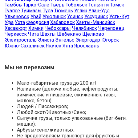
Тамбов
Тарко-Сале
Тверь
Тобольск
Тольятти
Томск
Туапсе
Туймазы
Тула
Тюмень
Углич
Улан-Удэ
Ульяновск
Урай
Урюпинск
Усинск
Уссурийск
Усть-Кут
Уфа
Ухта
Феодосия
Хабаровск
Ханты-Мансийск
Хасавюрт
Химки
Чебоксары
Челябинск
Череповец
Черкесск
Чита
Шахты
Шебекино
Щёлково
Электросталь
Элиста
Энгельс
Энергодар
Югорск
Южно-Сахалинск
Якутск
Ялта
Ярославль
Мы не перевозим
Мало-габаритные груза до 200 кг!
Наливные (щелочи любые, нефтепродукты,
химические и пищевые, сжиженные газы,
молоко, бетон)
Людей / Пассажиров;
Любой скот/Животных/Сено;
Сыпучие грузы, только упакованные (биг-беги,
мешки);
Арбузы/сено/животных;
Не предоставляем транспорт для фруктов и