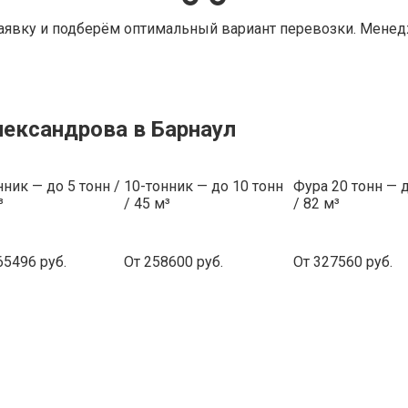
аявку и подберём оптимальный вариант перевозки. Менедж
лександрова в Барнаул
нник — до 5 тонн /
10-тонник — до 10 тонн
Фура 20 тонн — 
³
/ 45 м³
/ 82 м³
65496 руб.
От 258600 руб.
От 327560 руб.