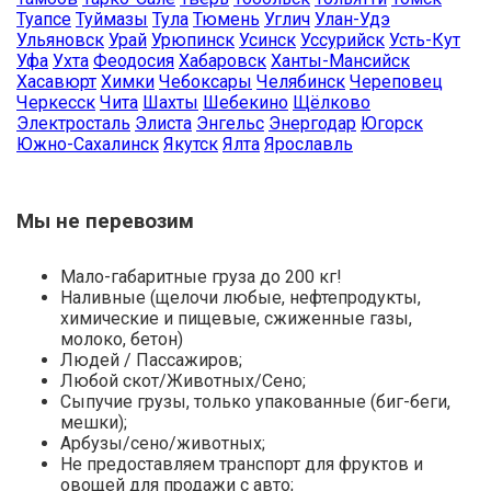
Туапсе
Туймазы
Тула
Тюмень
Углич
Улан-Удэ
Ульяновск
Урай
Урюпинск
Усинск
Уссурийск
Усть-Кут
Уфа
Ухта
Феодосия
Хабаровск
Ханты-Мансийск
Хасавюрт
Химки
Чебоксары
Челябинск
Череповец
Черкесск
Чита
Шахты
Шебекино
Щёлково
Электросталь
Элиста
Энгельс
Энергодар
Югорск
Южно-Сахалинск
Якутск
Ялта
Ярославль
Мы не перевозим
Мало-габаритные груза до 200 кг!
Наливные (щелочи любые, нефтепродукты,
химические и пищевые, сжиженные газы,
молоко, бетон)
Людей / Пассажиров;
Любой скот/Животных/Сено;
Сыпучие грузы, только упакованные (биг-беги,
мешки);
Арбузы/сено/животных;
Не предоставляем транспорт для фруктов и
овощей для продажи с авто;