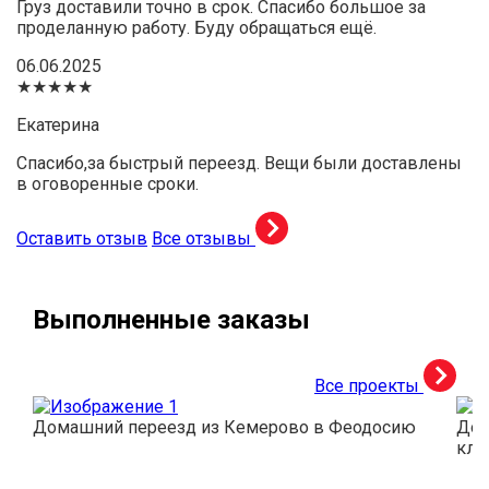
Груз доставили точно в срок. Спасибо большое за
проделанную работу. Буду обращаться ещё.
06.06.2025
★★★★★
Екатерина
Спасибо,за быстрый переезд. Вещи были доставлены
в оговоренные сроки.
Оставить отзыв
Все отзывы
Выполненные заказы
Все проекты
Домашний переезд из Кемерово в Феодосию
Дос
кли