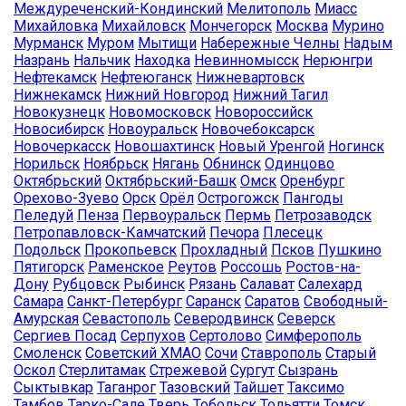
Междуреченский-Кондинский
Мелитополь
Миасс
Михайловка
Михайловск
Мончегорск
Москва
Мурино
Мурманск
Муром
Мытищи
Набережные Челны
Надым
Назрань
Нальчик
Находка
Невинномысск
Нерюнгри
Нефтекамск
Нефтеюганск
Нижневартовск
Нижнекамск
Нижний Новгород
Нижний Тагил
Новокузнецк
Новомосковск
Новороссийск
Новосибирск
Новоуральск
Новочебоксарск
Новочеркасск
Новошахтинск
Новый Уренгой
Ногинск
Норильск
Ноябрьск
Нягань
Обнинск
Одинцово
Октябрьский
Октябрьский-Башк
Омск
Оренбург
Орехово-Зуево
Орск
Орёл
Острогожск
Пангоды
Пеледуй
Пенза
Первоуральск
Пермь
Петрозаводск
Петропавловск-Камчатский
Печора
Плесецк
Подольск
Прокопьевск
Прохладный
Псков
Пушкино
Пятигорск
Раменское
Реутов
Россошь
Ростов-на-
Дону
Рубцовск
Рыбинск
Рязань
Салават
Салехард
Самара
Санкт-Петербург
Саранск
Саратов
Свободный-
Амурская
Севастополь
Северодвинск
Северск
Сергиев Посад
Серпухов
Сертолово
Симферополь
Смоленск
Советский ХМАО
Сочи
Ставрополь
Старый
Оскол
Стерлитамак
Стрежевой
Сургут
Сызрань
Сыктывкар
Таганрог
Тазовский
Тайшет
Таксимо
Тамбов
Тарко-Сале
Тверь
Тобольск
Тольятти
Томск