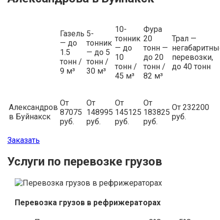
10-
Фура
Газель
5-
тонник
20
Трал —
— до
тонник
— до
тонн —
негабаритны
1.5
— до 5
10
до 20
перевозки,
тонн /
тонн /
тонн /
тонн /
до 40 тонн
9 м³
30 м³
45 м³
82 м³
От
От
От
От
Александров
От 232200
87075
148995
145125
183825
в Буйнакск
руб.
руб.
руб.
руб.
руб.
Заказать
Услуги по перевозке грузов
Перевозка грузов в рефрижераторах