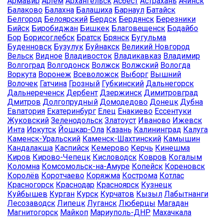
Армавир
Артём
Архангельск
Асбест
Астрахань
Ачинск
Балаково
Балахна
Балашиха
Барнаул
Батайск
Белгород
Белоярский
Бердск
Бердянск
Березники
Бийск
Биробиджан
Бишкек
Благовещенск
Бодайбо
Бор
Борисоглебск
Братск
Брянск
Бугульма
Буденновск
Бузулук
Буйнакск
Великий Новгород
Вельск
Видное
Владивосток
Владикавказ
Владимир
Волгоград
Волгодонск
Волжск
Волжский
Вологда
Воркута
Воронеж
Всеволожск
Выборг
Вышний
Волочек
Гатчина
Грозный
Губкинский
Дальнегорск
Дальнереченск
Дербент
Дзержинск
Димитровград
Дмитров
Долгопрудный
Домодедово
Донецк
Дубна
Евпатория
Екатеринбург
Елец
Енакиево
Ессентуки
Жуковский
Зеленодольск
Златоуст
Иваново
Ижевск
Инта
Иркутск
Йошкар-Ола
Казань
Калининград
Калуга
Каменск-Уральский
Каменск-Шахтинский
Камышин
Кандалакша
Каспийск
Кемерово
Керчь
Кинешма
Киров
Кирово-Чепецк
Кисловодск
Ковров
Когалым
Коломна
Комсомольск-на-Амуре
Копейск
Кореновск
Королёв
Коротчаево
Коряжма
Кострома
Котлас
Красногорск
Краснодар
Красноярск
Кузнецк
Куйбышев
Курган
Курск
Курчатов
Кызыл
Лабытнанги
Лесозаводск
Липецк
Луганск
Люберцы
Магадан
Магнитогорск
Майкоп
Мариуполь-ДНР
Махачкала