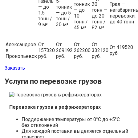
Газель
5-
тонник
20
Трал —
— до
тонник
— до
тонн —
негабаритн
1.5
— до 5
10
до 20
перевозки,
тонн /
тонн /
тонн /
тонн /
до 40 тонн
9 м³
30 м³
45 м³
82 м³
Александров
От
От
От
От
От 419520
в
157320
269192
262200
332120
руб.
Прокопьевск
руб.
руб.
руб.
руб.
Заказать
Услуги по перевозке грузов
Перевозка грузов в рефрижераторах
Поддержание температуры от 0°С до +5°С
без отклонений
Для каждой поставки выделяется отдельный
транспорт