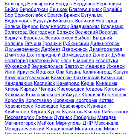
Белгород
Белоярский
Бердск
Бердянск
Березники
Бийск
Биробиджан
Бишкек
Благовещенск
Бодайбо
Бор
Борисоглебск
Братск
Брянск
Бугульма
Буденновск
Бузулук
Буйнакск
Великий Новгород
Вельск
Видное
Владивосток
Владикавказ
Владимир
Волгоград
Волгодонск
Волжск
Волжский
Вологда
Воркута
Воронеж
Всеволожск
Выборг
Вышний
Волочек
Гатчина
Грозный
Губкинский
Дальнегорск
Дальнереченск
Дербент
Дзержинск
Димитровград
Дмитров
Долгопрудный
Домодедово
Донецк
Дубна
Евпатория
Екатеринбург
Елец
Енакиево
Ессентуки
Жуковский
Зеленодольск
Златоуст
Иваново
Ижевск
Инта
Иркутск
Йошкар-Ола
Казань
Калининград
Калуга
Каменск-Уральский
Каменск-Шахтинский
Камышин
Кандалакша
Каспийск
Кемерово
Керчь
Кинешма
Киров
Кирово-Чепецк
Кисловодск
Ковров
Когалым
Коломна
Комсомольск-на-Амуре
Копейск
Кореновск
Королёв
Коротчаево
Коряжма
Кострома
Котлас
Красногорск
Краснодар
Красноярск
Кузнецк
Куйбышев
Курган
Курск
Курчатов
Кызыл
Лабытнанги
Лесозаводск
Липецк
Луганск
Люберцы
Магадан
Магнитогорск
Майкоп
Мариуполь-ДНР
Махачкала
Междуреченский-Кондинский
Мелитополь
Миасс