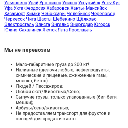
Ульяновск
Урай
Урюпинск
Усинск
Уссурийск
Усть-Кут
Уфа
Ухта
Феодосия
Хабаровск
Ханты-Мансийск
Хасавюрт
Химки
Чебоксары
Челябинск
Череповец
Черкесск
Чита
Шахты
Шебекино
Щёлково
Электросталь
Элиста
Энгельс
Энергодар
Югорск
Южно-Сахалинск
Якутск
Ялта
Ярославль
Мы не перевозим
Мало-габаритные груза до 200 кг!
Наливные (щелочи любые, нефтепродукты,
химические и пищевые, сжиженные газы,
молоко, бетон)
Людей / Пассажиров;
Любой скот/Животных/Сено;
Сыпучие грузы, только упакованные (биг-беги,
мешки);
Арбузы/сено/животных;
Не предоставляем транспорт для фруктов и
овощей для продажи с авто;