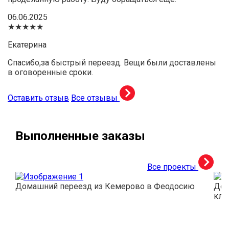
06.06.2025
★★★★★
Екатерина
Спасибо,за быстрый переезд. Вещи были доставлены
в оговоренные сроки.
Оставить отзыв
Все отзывы
Выполненные заказы
Все проекты
Домашний переезд из Кемерово в Феодосию
Дос
кли