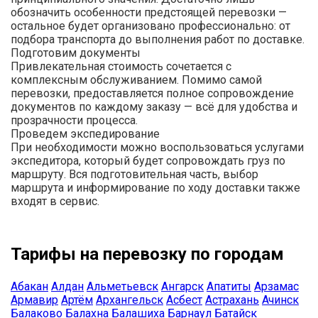
обозначить особенности предстоящей перевозки —
остальное будет организовано профессионально: от
подбора транспорта до выполнения работ по доставке.
Подготовим документы
Привлекательная стоимость сочетается с
комплексным обслуживанием. Помимо самой
перевозки, предоставляется полное сопровождение
документов по каждому заказу — всё для удобства и
прозрачности процесса.
Проведем экспедирование
При необходимости можно воспользоваться услугами
экспедитора, который будет сопровождать груз по
маршруту. Вся подготовительная часть, выбор
маршрута и информирование по ходу доставки также
входят в сервис.
Тарифы на перевозку по городам
Абакан
Алдан
Альметьевск
Ангарск
Апатиты
Арзамас
Армавир
Артём
Архангельск
Асбест
Астрахань
Ачинск
Балаково
Балахна
Балашиха
Барнаул
Батайск