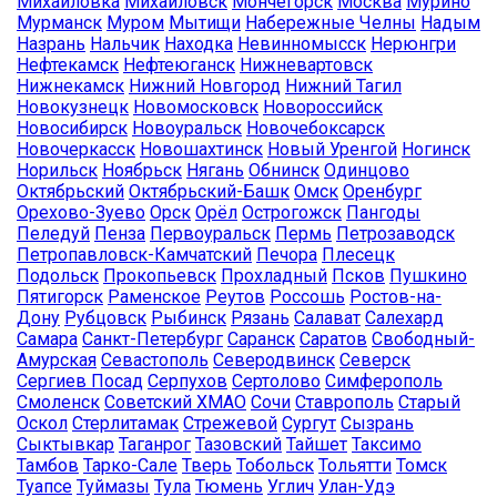
Михайловка
Михайловск
Мончегорск
Москва
Мурино
Мурманск
Муром
Мытищи
Набережные Челны
Надым
Назрань
Нальчик
Находка
Невинномысск
Нерюнгри
Нефтекамск
Нефтеюганск
Нижневартовск
Нижнекамск
Нижний Новгород
Нижний Тагил
Новокузнецк
Новомосковск
Новороссийск
Новосибирск
Новоуральск
Новочебоксарск
Новочеркасск
Новошахтинск
Новый Уренгой
Ногинск
Норильск
Ноябрьск
Нягань
Обнинск
Одинцово
Октябрьский
Октябрьский-Башк
Омск
Оренбург
Орехово-Зуево
Орск
Орёл
Острогожск
Пангоды
Пеледуй
Пенза
Первоуральск
Пермь
Петрозаводск
Петропавловск-Камчатский
Печора
Плесецк
Подольск
Прокопьевск
Прохладный
Псков
Пушкино
Пятигорск
Раменское
Реутов
Россошь
Ростов-на-
Дону
Рубцовск
Рыбинск
Рязань
Салават
Салехард
Самара
Санкт-Петербург
Саранск
Саратов
Свободный-
Амурская
Севастополь
Северодвинск
Северск
Сергиев Посад
Серпухов
Сертолово
Симферополь
Смоленск
Советский ХМАО
Сочи
Ставрополь
Старый
Оскол
Стерлитамак
Стрежевой
Сургут
Сызрань
Сыктывкар
Таганрог
Тазовский
Тайшет
Таксимо
Тамбов
Тарко-Сале
Тверь
Тобольск
Тольятти
Томск
Туапсе
Туймазы
Тула
Тюмень
Углич
Улан-Удэ