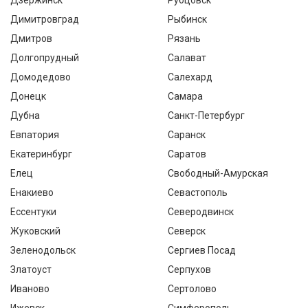
Дзержинск
Рубцовск
Димитровград
Рыбинск
Дмитров
Рязань
Долгопрудный
Салават
Домодедово
Салехард
Донецк
Самара
Дубна
Санкт-Петербург
Евпатория
Саранск
Екатеринбург
Саратов
Елец
Свободный-Амурская
Енакиево
Севастополь
Ессентуки
Северодвинск
Жуковский
Северск
Зеленодольск
Сергиев Посад
Златоуст
Серпухов
Иваново
Сертолово