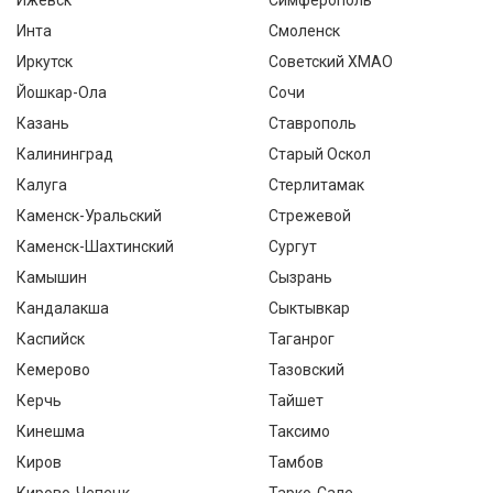
Ижевск
Симферополь
Инта
Смоленск
Иркутск
Советский ХМАО
Йошкар-Ола
Сочи
Казань
Ставрополь
Калининград
Старый Оскол
Калуга
Стерлитамак
Каменск-Уральский
Стрежевой
Каменск-Шахтинский
Сургут
Камышин
Сызрань
Кандалакша
Сыктывкар
Каспийск
Таганрог
Кемерово
Тазовский
Керчь
Тайшет
Кинешма
Таксимо
Киров
Тамбов