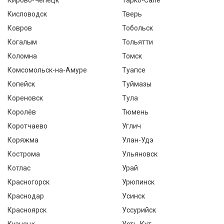
Кирово-Чепецк
Тарко-Сале
Кисловодск
Тверь
Ковров
Тобольск
Когалым
Тольятти
Коломна
Томск
Комсомольск-на-Амуре
Туапсе
Копейск
Туймазы
Кореновск
Тула
Королёв
Тюмень
Коротчаево
Углич
Коряжма
Улан-Удэ
Кострома
Ульяновск
Котлас
Урай
Красногорск
Урюпинск
Краснодар
Усинск
Красноярск
Уссурийск