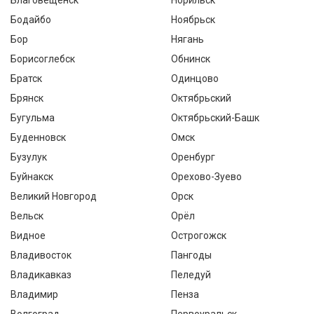
Благовещенск
Норильск
Бодайбо
Ноябрьск
Бор
Нягань
Борисоглебск
Обнинск
Братск
Одинцово
Брянск
Октябрьский
Бугульма
Октябрьский-Башк
Буденновск
Омск
Бузулук
Оренбург
Буйнакск
Орехово-Зуево
Великий Новгород
Орск
Вельск
Орёл
Видное
Острогожск
Владивосток
Пангоды
Владикавказ
Пеледуй
Владимир
Пенза