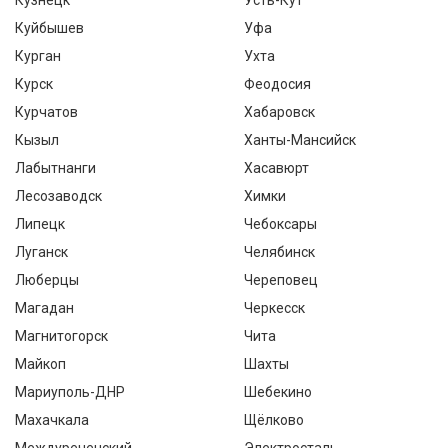
Кузнецк
Усть-Кут
Куйбышев
Уфа
Курган
Ухта
Курск
Феодосия
Курчатов
Хабаровск
Кызыл
Ханты-Мансийск
Лабытнанги
Хасавюрт
Лесозаводск
Химки
Липецк
Чебоксары
Луганск
Челябинск
Люберцы
Череповец
Магадан
Черкесск
Магнитогорск
Чита
Майкоп
Шахты
Мариуполь-ДНР
Шебекино
Махачкала
Щёлково