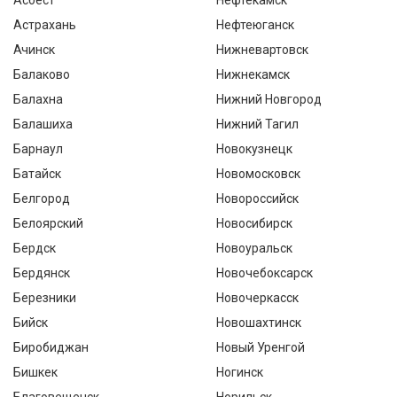
Асбест
Нефтекамск
Астрахань
Нефтеюганск
Ачинск
Нижневартовск
Балаково
Нижнекамск
Балахна
Нижний Новгород
Балашиха
Нижний Тагил
Барнаул
Новокузнецк
Батайск
Новомосковск
Белгород
Новороссийск
Белоярский
Новосибирск
Бердск
Новоуральск
Бердянск
Новочебоксарск
Березники
Новочеркасск
Бийск
Новошахтинск
Биробиджан
Новый Уренгой
Бишкек
Ногинск