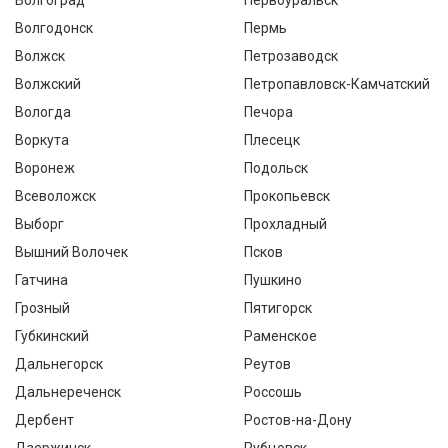
Волгоград
Первоуральск
Волгодонск
Пермь
Волжск
Петрозаводск
Волжский
Петропавловск-Камчатский
Вологда
Печора
Воркута
Плесецк
Воронеж
Подольск
Всеволожск
Прокопьевск
Выборг
Прохладный
Вышний Волочек
Псков
Гатчина
Пушкино
Грозный
Пятигорск
Губкинский
Раменское
Дальнегорск
Реутов
Дальнереченск
Россошь
Дербент
Ростов-на-Дону