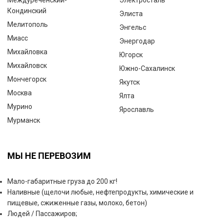
Междуреченский-
Электросталь
Кондинский
Элиста
Мелитополь
Энгельс
Миасс
Энергодар
Михайловка
Югорск
Михайловск
Южно-Сахалинск
Мончегорск
Якутск
Москва
Ялта
Мурино
Ярославль
Мурманск
МЫ НЕ ПЕРЕВОЗИМ
Мало-габаритные груза до 200 кг!
Наливные (щелочи любые, нефтепродукты, химические и
пищевые, сжиженные газы, молоко, бетон)
Людей / Пассажиров;