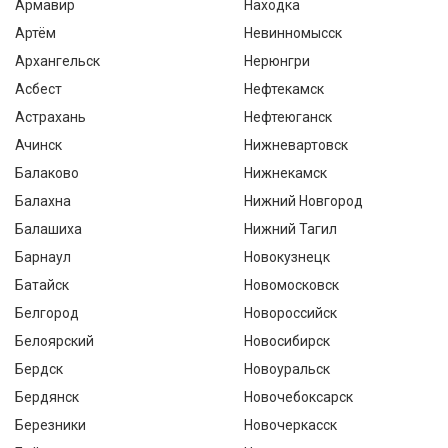
Армавир
Находка
Артём
Невинномысск
Архангельск
Нерюнгри
Асбест
Нефтекамск
Астрахань
Нефтеюганск
Ачинск
Нижневартовск
Балаково
Нижнекамск
Балахна
Нижний Новгород
Балашиха
Нижний Тагил
Барнаул
Новокузнецк
Батайск
Новомосковск
Белгород
Новороссийск
Белоярский
Новосибирск
Бердск
Новоуральск
Бердянск
Новочебоксарск
Березники
Новочеркасск