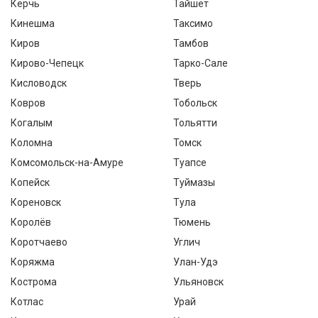
Керчь
Тайшет
Кинешма
Таксимо
Киров
Тамбов
Кирово-Чепецк
Тарко-Сале
Кисловодск
Тверь
Ковров
Тобольск
Когалым
Тольятти
Коломна
Томск
Комсомольск-на-Амуре
Туапсе
Копейск
Туймазы
Кореновск
Тула
Королёв
Тюмень
Коротчаево
Углич
Коряжма
Улан-Удэ
Кострома
Ульяновск
Котлас
Урай