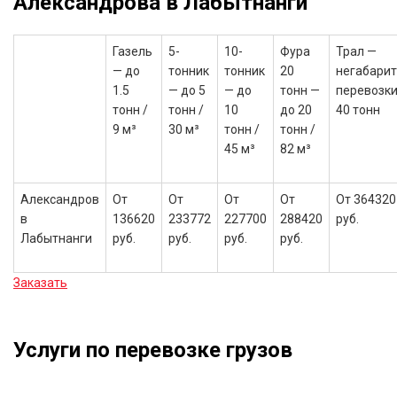
Александрова в Лабытнанги
Газель
5-
10-
Фура
Трал —
— до
тонник
тонник
20
негабари
1.5
— до 5
— до
тонн —
перевозки
тонн /
тонн /
10
до 20
40 тонн
9 м³
30 м³
тонн /
тонн /
45 м³
82 м³
Александров
От
От
От
От
От 364320
в
136620
233772
227700
288420
руб.
Лабытнанги
руб.
руб.
руб.
руб.
Заказать
Услуги по перевозке грузов