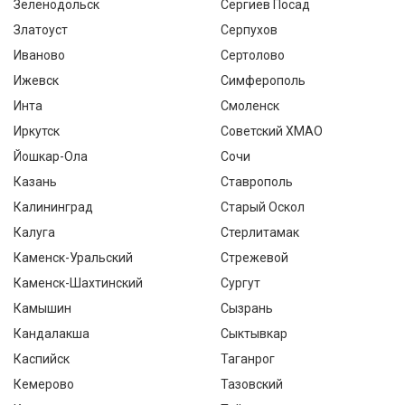
Зеленодольск
Сергиев Посад
Златоуст
Серпухов
Иваново
Сертолово
Ижевск
Симферополь
Инта
Смоленск
Иркутск
Советский ХМАО
Йошкар-Ола
Сочи
Казань
Ставрополь
Калининград
Старый Оскол
Калуга
Стерлитамак
Каменск-Уральский
Стрежевой
Каменск-Шахтинский
Сургут
Камышин
Сызрань
Кандалакша
Сыктывкар
Каспийск
Таганрог
Кемерово
Тазовский