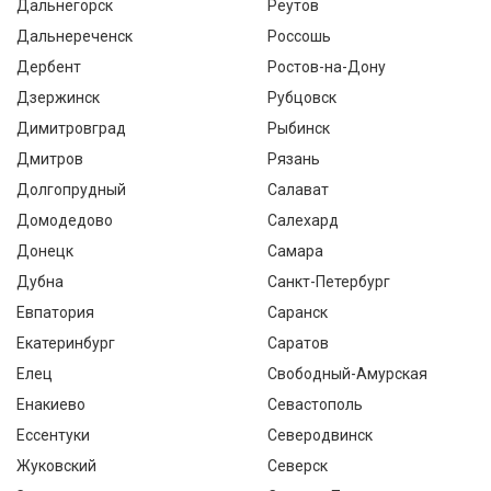
Дальнегорск
Реутов
Дальнереченск
Россошь
Дербент
Ростов-на-Дону
Дзержинск
Рубцовск
Димитровград
Рыбинск
Дмитров
Рязань
Долгопрудный
Салават
Домодедово
Салехард
Донецк
Самара
Дубна
Санкт-Петербург
Евпатория
Саранск
Екатеринбург
Саратов
Елец
Свободный-Амурская
Енакиево
Севастополь
Ессентуки
Северодвинск
Жуковский
Северск