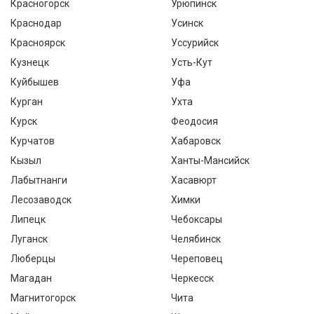
Красногорск
Урюпинск
Краснодар
Усинск
Красноярск
Уссурийск
Кузнецк
Усть-Кут
Куйбышев
Уфа
Курган
Ухта
Курск
Феодосия
Курчатов
Хабаровск
Кызыл
Ханты-Мансийск
Лабытнанги
Хасавюрт
Лесозаводск
Химки
Липецк
Чебоксары
Луганск
Челябинск
Люберцы
Череповец
Магадан
Черкесск
Магнитогорск
Чита