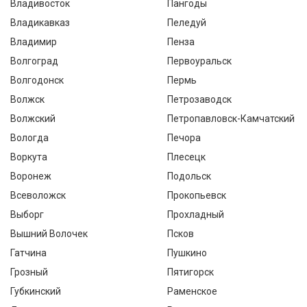
Владивосток
Пангоды
Владикавказ
Пеледуй
Владимир
Пенза
Волгоград
Первоуральск
Волгодонск
Пермь
Волжск
Петрозаводск
Волжский
Петропавловск-Камчатский
Вологда
Печора
Воркута
Плесецк
Воронеж
Подольск
Всеволожск
Прокопьевск
Выборг
Прохладный
Вышний Волочек
Псков
Гатчина
Пушкино
Грозный
Пятигорск
Губкинский
Раменское