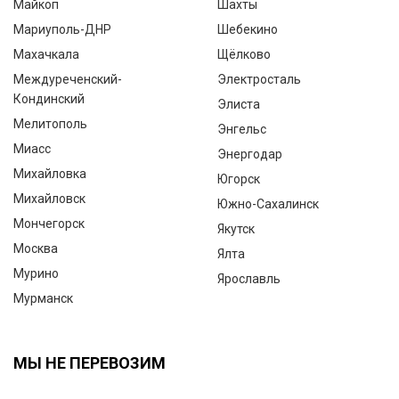
Майкоп
Шахты
Мариуполь-ДНР
Шебекино
Махачкала
Щёлково
Междуреченский-
Электросталь
Кондинский
Элиста
Мелитополь
Энгельс
Миасс
Энергодар
Михайловка
Югорск
Михайловск
Южно-Сахалинск
Мончегорск
Якутск
Москва
Ялта
Мурино
Ярославль
Мурманск
МЫ НЕ ПЕРЕВОЗИМ