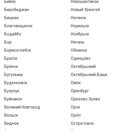
Бийск
Новошахтинск
Биробиджан
Новый Уренгой
Бишкек
Ногинск
Благовещенск
Норильск
Бодайбо
Ноябрьск
Бор
Нягань
Борисоглебск
Обнинск
Братск
Одинцово
Брянск
Октябрьский
Бугульма
Октябрьский-Башк
Буденновск
Омск
Бузулук
Оренбург
Буйнакск
Орехово-Зуево
Великий Новгород
Орск
Вельск
Орёл
Видное
Острогожск