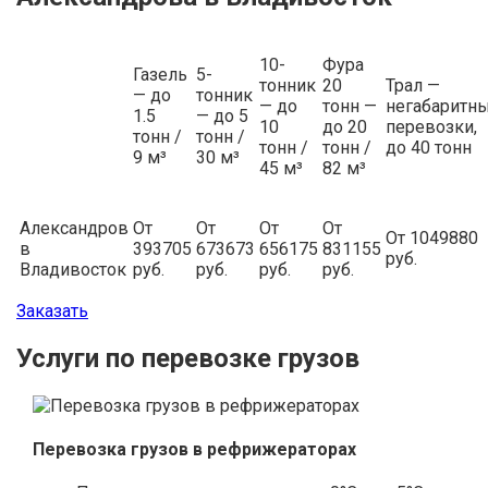
10-
Фура
Газель
5-
тонник
20
Трал —
— до
тонник
— до
тонн —
негабаритн
1.5
— до 5
10
до 20
перевозки,
тонн /
тонн /
тонн /
тонн /
до 40 тонн
9 м³
30 м³
45 м³
82 м³
Александров
От
От
От
От
От 1049880
в
393705
673673
656175
831155
руб.
Владивосток
руб.
руб.
руб.
руб.
Заказать
Услуги по перевозке грузов
Перевозка грузов в рефрижераторах