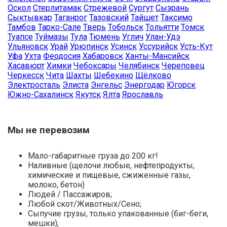
Оскол
Стерлитамак
Стрежевой
Сургут
Сызрань
Сыктывкар
Таганрог
Тазовский
Тайшет
Таксимо
Тамбов
Тарко-Сале
Тверь
Тобольск
Тольятти
Томск
Туапсе
Туймазы
Тула
Тюмень
Углич
Улан-Удэ
Ульяновск
Урай
Урюпинск
Усинск
Уссурийск
Усть-Кут
Уфа
Ухта
Феодосия
Хабаровск
Ханты-Мансийск
Хасавюрт
Химки
Чебоксары
Челябинск
Череповец
Черкесск
Чита
Шахты
Шебекино
Щёлково
Электросталь
Элиста
Энгельс
Энергодар
Югорск
Южно-Сахалинск
Якутск
Ялта
Ярославль
Мы не перевозим
Мало-габаритные груза до 200 кг!
Наливные (щелочи любые, нефтепродукты,
химические и пищевые, сжиженные газы,
молоко, бетон)
Людей / Пассажиров;
Любой скот/Животных/Сено;
Сыпучие грузы, только упакованные (биг-беги,
мешки);