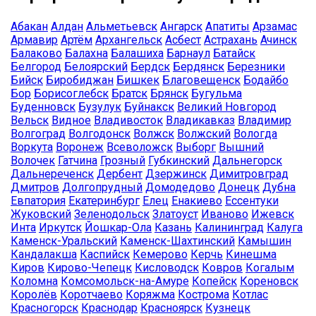
Абакан
Алдан
Альметьевск
Ангарск
Апатиты
Арзамас
Армавир
Артём
Архангельск
Асбест
Астрахань
Ачинск
Балаково
Балахна
Балашиха
Барнаул
Батайск
Белгород
Белоярский
Бердск
Бердянск
Березники
Бийск
Биробиджан
Бишкек
Благовещенск
Бодайбо
Бор
Борисоглебск
Братск
Брянск
Бугульма
Буденновск
Бузулук
Буйнакск
Великий Новгород
Вельск
Видное
Владивосток
Владикавказ
Владимир
Волгоград
Волгодонск
Волжск
Волжский
Вологда
Воркута
Воронеж
Всеволожск
Выборг
Вышний
Волочек
Гатчина
Грозный
Губкинский
Дальнегорск
Дальнереченск
Дербент
Дзержинск
Димитровград
Дмитров
Долгопрудный
Домодедово
Донецк
Дубна
Евпатория
Екатеринбург
Елец
Енакиево
Ессентуки
Жуковский
Зеленодольск
Златоуст
Иваново
Ижевск
Инта
Иркутск
Йошкар-Ола
Казань
Калининград
Калуга
Каменск-Уральский
Каменск-Шахтинский
Камышин
Кандалакша
Каспийск
Кемерово
Керчь
Кинешма
Киров
Кирово-Чепецк
Кисловодск
Ковров
Когалым
Коломна
Комсомольск-на-Амуре
Копейск
Кореновск
Королёв
Коротчаево
Коряжма
Кострома
Котлас
Красногорск
Краснодар
Красноярск
Кузнецк