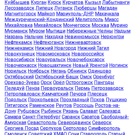
Куйбышев
Курган
Курск
Курчатов
Кызыл
Лабытнанги
Лесозаводск
Липецк
Луганск
Люберцы
Магадан
Магнитогорск
Майкоп
Мариуполь-ДНР
Махачкала
Междуреченский-Кондинский
Мелитополь
Миасс
Михайловка
Михайловск
Мончегорск
Москва
Мурино
Мурманск
Муром
Мытищи
Набережные Челны
Надым
Назрань
Нальчик
Находка
Невинномысск
Нерюнгри
Нефтекамск
Нефтеюганск
Нижневартовск
Нижнекамск
Нижний Новгород
Нижний Тагил
Новокузнецк
Новомосковск
Новороссийск
Новосибирск
Новоуральск
Новочебоксарск
Новочеркасск
Новошахтинск
Новый Уренгой
Ногинск
Норильск
Ноябрьск
Нягань
Обнинск
Одинцово
Октябрьский
Октябрьский-Башк
Омск
Оренбург
Орехово-Зуево
Орск
Орёл
Острогожск
Пангоды
Пеледуй
Пенза
Первоуральск
Пермь
Петрозаводск
Петропавловск-Камчатский
Печора
Плесецк
Подольск
Прокопьевск
Прохладный
Псков
Пушкино
Пятигорск
Раменское
Реутов
Россошь
Ростов-на-
Дону
Рубцовск
Рыбинск
Рязань
Салават
Салехард
Самара
Санкт-Петербург
Саранск
Саратов
Свободный-
Амурская
Севастополь
Северодвинск
Северск
Сергиев Посад
Серпухов
Сертолово
Симферополь
Смоленск
Советский ХМАО
Сочи
Ставрополь
Старый