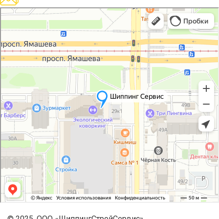
© 2025. ООО «ШиппингСтройСервис»