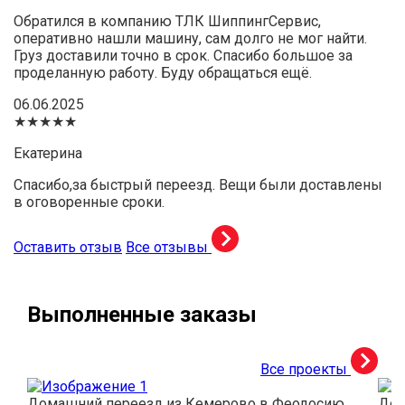
Обратился в компанию ТЛК ШиппингСервис,
оперативно нашли машину, сам долго не мог найти.
Груз доставили точно в срок. Спасибо большое за
проделанную работу. Буду обращаться ещё.
06.06.2025
★★★★★
Екатерина
Спасибо,за быстрый переезд. Вещи были доставлены
в оговоренные сроки.
Оставить отзыв
Все отзывы
Выполненные заказы
Все проекты
Домашний переезд из Кемерово в Феодосию
Дос