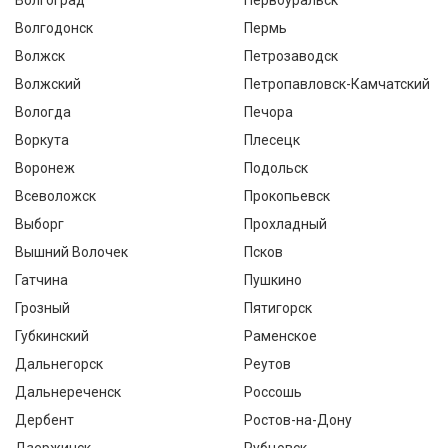
Волгоград
Первоуральск
Волгодонск
Пермь
Волжск
Петрозаводск
Волжский
Петропавловск-Камчатский
Вологда
Печора
Воркута
Плесецк
Воронеж
Подольск
Всеволожск
Прокопьевск
Выборг
Прохладный
Вышний Волочек
Псков
Гатчина
Пушкино
Грозный
Пятигорск
Губкинский
Раменское
Дальнегорск
Реутов
Дальнереченск
Россошь
Дербент
Ростов-на-Дону