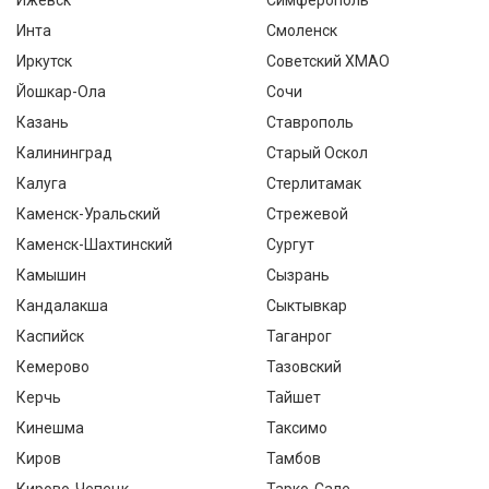
Ижевск
Симферополь
Инта
Смоленск
Иркутск
Советский ХМАО
Йошкар-Ола
Сочи
Казань
Ставрополь
Калининград
Старый Оскол
Калуга
Стерлитамак
Каменск-Уральский
Стрежевой
Каменск-Шахтинский
Сургут
Камышин
Сызрань
Кандалакша
Сыктывкар
Каспийск
Таганрог
Кемерово
Тазовский
Керчь
Тайшет
Кинешма
Таксимо
Киров
Тамбов