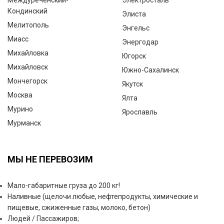
Междуреченский-
Электросталь
Кондинский
Элиста
Мелитополь
Энгельс
Миасс
Энергодар
Михайловка
Югорск
Михайловск
Южно-Сахалинск
Мончегорск
Якутск
Москва
Ялта
Мурино
Ярославль
Мурманск
МЫ НЕ ПЕРЕВОЗИМ
Мало-габаритные груза до 200 кг!
Наливные (щелочи любые, нефтепродукты, химические и
пищевые, сжиженные газы, молоко, бетон)
Людей / Пассажиров;