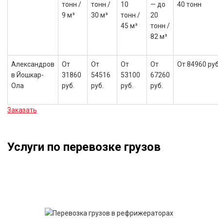
тонн /
тонн /
10
— до
40 тонн
9 м³
30 м³
тонн /
20
45 м³
тонн /
82 м³
Александров
От
От
От
От
От 84960 руб
в Йошкар-
31860
54516
53100
67260
Ола
руб.
руб.
руб.
руб.
Заказать
Услуги по перевозке грузов