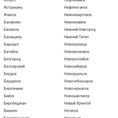
Асбест
Нефтекамск
Астрахань
Нефтеюганск
Ачинск
Нижневартовск
Балаково
Нижнекамск
Балахна
Нижний Новгород
Балашиха
Нижний Тагил
Барнаул
Новокузнецк
Батайск
Новомосковск
Белгород
Новороссийск
Белоярский
Новосибирск
Бердск
Новоуральск
Бердянск
Новочебоксарск
Березники
Новочеркасск
Бийск
Новошахтинск
Биробиджан
Новый Уренгой
Бишкек
Ногинск