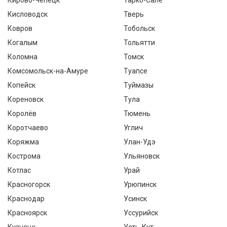
Кирово-Чепецк
Тарко-Сале
Кисловодск
Тверь
Ковров
Тобольск
Когалым
Тольятти
Коломна
Томск
Комсомольск-на-Амуре
Туапсе
Копейск
Туймазы
Кореновск
Тула
Королёв
Тюмень
Коротчаево
Углич
Коряжма
Улан-Удэ
Кострома
Ульяновск
Котлас
Урай
Красногорск
Урюпинск
Краснодар
Усинск
Красноярск
Уссурийск