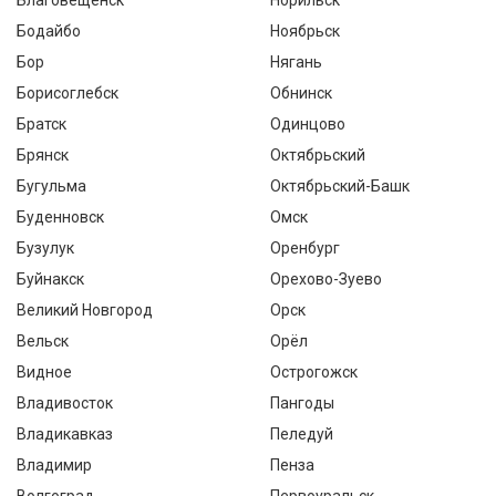
Благовещенск
Норильск
Бодайбо
Ноябрьск
Бор
Нягань
Борисоглебск
Обнинск
Братск
Одинцово
Брянск
Октябрьский
Бугульма
Октябрьский-Башк
Буденновск
Омск
Бузулук
Оренбург
Буйнакск
Орехово-Зуево
Великий Новгород
Орск
Вельск
Орёл
Видное
Острогожск
Владивосток
Пангоды
Владикавказ
Пеледуй
Владимир
Пенза