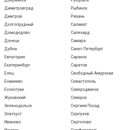
Дзержинск
Рубцовск
Димитровград
Рыбинск
Дмитров
Рязань
Долгопрудный
Салават
Домодедово
Салехард
Донецк
Самара
Дубна
Санкт-Петербург
Евпатория
Саранск
Екатеринбург
Саратов
Елец
Свободный-Амурская
Енакиево
Севастополь
Ессентуки
Северодвинск
Жуковский
Северск
Зеленодольск
Сергиев Посад
Златоуст
Серпухов
Иваново
Сертолово