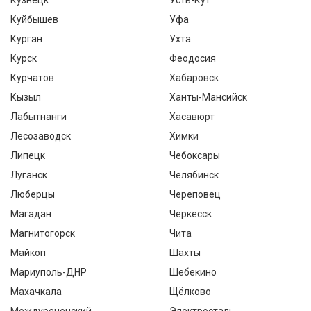
Кузнецк
Усть-Кут
Куйбышев
Уфа
Курган
Ухта
Курск
Феодосия
Курчатов
Хабаровск
Кызыл
Ханты-Мансийск
Лабытнанги
Хасавюрт
Лесозаводск
Химки
Липецк
Чебоксары
Луганск
Челябинск
Люберцы
Череповец
Магадан
Черкесск
Магнитогорск
Чита
Майкоп
Шахты
Мариуполь-ДНР
Шебекино
Махачкала
Щёлково