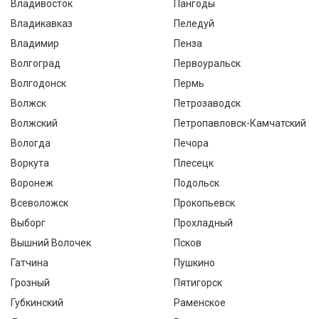
Владивосток
Пангоды
Владикавказ
Пеледуй
Владимир
Пенза
Волгоград
Первоуральск
Волгодонск
Пермь
Волжск
Петрозаводск
Волжский
Петропавловск-Камчатский
Вологда
Печора
Воркута
Плесецк
Воронеж
Подольск
Всеволожск
Прокопьевск
Выборг
Прохладный
Вышний Волочек
Псков
Гатчина
Пушкино
Грозный
Пятигорск
Губкинский
Раменское