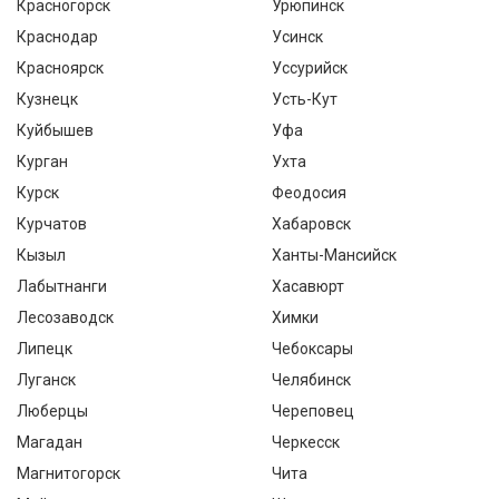
Красногорск
Урюпинск
Краснодар
Усинск
Красноярск
Уссурийск
Кузнецк
Усть-Кут
Куйбышев
Уфа
Курган
Ухта
Курск
Феодосия
Курчатов
Хабаровск
Кызыл
Ханты-Мансийск
Лабытнанги
Хасавюрт
Лесозаводск
Химки
Липецк
Чебоксары
Луганск
Челябинск
Люберцы
Череповец
Магадан
Черкесск
Магнитогорск
Чита