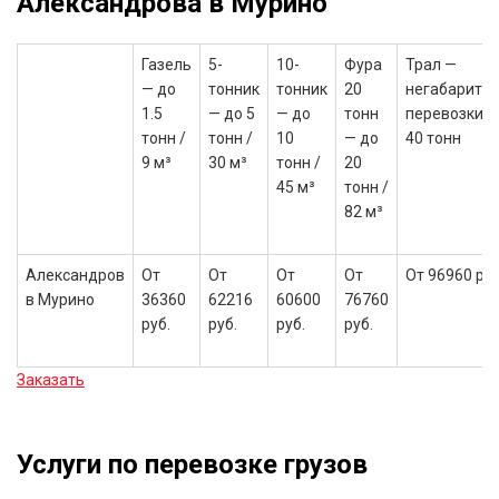
Александрова в Мурино
Газель
5-
10-
Фура
Трал —
— до
тонник
тонник
20
негабаритн
1.5
— до 5
— до
тонн
перевозки, 
тонн /
тонн /
10
— до
40 тонн
9 м³
30 м³
тонн /
20
45 м³
тонн /
82 м³
Александров
От
От
От
От
От 96960 руб
в Мурино
36360
62216
60600
76760
руб.
руб.
руб.
руб.
Заказать
Услуги по перевозке грузов