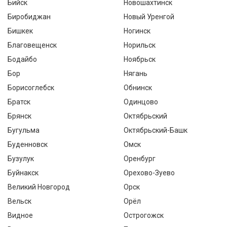
Бийск
Новошахтинск
Биробиджан
Новый Уренгой
Бишкек
Ногинск
Благовещенск
Норильск
Бодайбо
Ноябрьск
Бор
Нягань
Борисоглебск
Обнинск
Братск
Одинцово
Брянск
Октябрьский
Бугульма
Октябрьский-Башк
Буденновск
Омск
Бузулук
Оренбург
Буйнакск
Орехово-Зуево
Великий Новгород
Орск
Вельск
Орёл
Видное
Острогожск