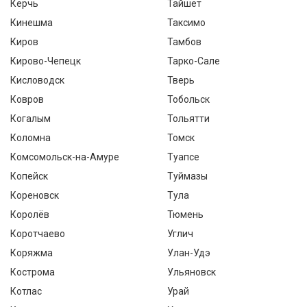
Керчь
Тайшет
Кинешма
Таксимо
Киров
Тамбов
Кирово-Чепецк
Тарко-Сале
Кисловодск
Тверь
Ковров
Тобольск
Когалым
Тольятти
Коломна
Томск
Комсомольск-на-Амуре
Туапсе
Копейск
Туймазы
Кореновск
Тула
Королёв
Тюмень
Коротчаево
Углич
Коряжма
Улан-Удэ
Кострома
Ульяновск
Котлас
Урай