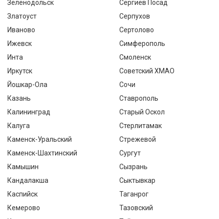
Зеленодольск
Сергиев Посад
Златоуст
Серпухов
Иваново
Сертолово
Ижевск
Симферополь
Инта
Смоленск
Иркутск
Советский ХМАО
Йошкар-Ола
Сочи
Казань
Ставрополь
Калининград
Старый Оскол
Калуга
Стерлитамак
Каменск-Уральский
Стрежевой
Каменск-Шахтинский
Сургут
Камышин
Сызрань
Кандалакша
Сыктывкар
Каспийск
Таганрог
Кемерово
Тазовский