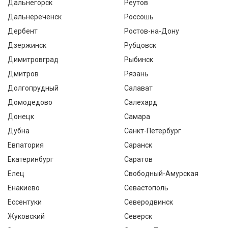
Дальнегорск
Реутов
Дальнереченск
Россошь
Дербент
Ростов-на-Дону
Дзержинск
Рубцовск
Димитровград
Рыбинск
Дмитров
Рязань
Долгопрудный
Салават
Домодедово
Салехард
Донецк
Самара
Дубна
Санкт-Петербург
Евпатория
Саранск
Екатеринбург
Саратов
Елец
Свободный-Амурская
Енакиево
Севастополь
Ессентуки
Северодвинск
Жуковский
Северск