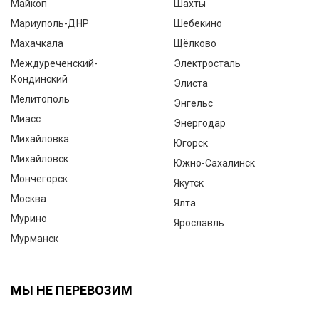
Майкоп
Шахты
Мариуполь-ДНР
Шебекино
Махачкала
Щёлково
Междуреченский-
Электросталь
Кондинский
Элиста
Мелитополь
Энгельс
Миасс
Энергодар
Михайловка
Югорск
Михайловск
Южно-Сахалинск
Мончегорск
Якутск
Москва
Ялта
Мурино
Ярославль
Мурманск
МЫ НЕ ПЕРЕВОЗИМ