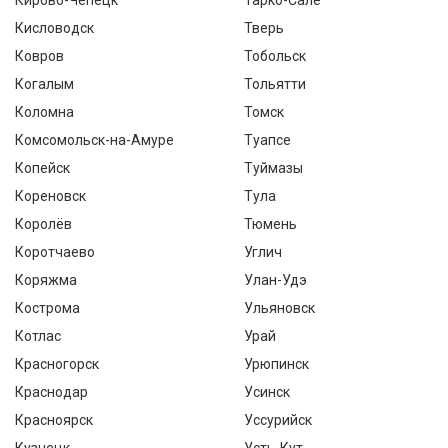
Кирово-Чепецк
Тарко-Сале
Кисловодск
Тверь
Ковров
Тобольск
Когалым
Тольятти
Коломна
Томск
Комсомольск-на-Амуре
Туапсе
Копейск
Туймазы
Кореновск
Тула
Королёв
Тюмень
Коротчаево
Углич
Коряжма
Улан-Удэ
Кострома
Ульяновск
Котлас
Урай
Красногорск
Урюпинск
Краснодар
Усинск
Красноярск
Уссурийск