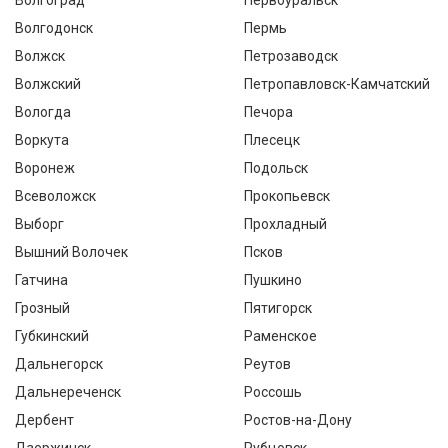
Волгоград
Первоуральск
Волгодонск
Пермь
Волжск
Петрозаводск
Волжский
Петропавловск-Камчатский
Вологда
Печора
Воркута
Плесецк
Воронеж
Подольск
Всеволожск
Прокопьевск
Выборг
Прохладный
Вышний Волочек
Псков
Гатчина
Пушкино
Грозный
Пятигорск
Губкинский
Раменское
Дальнегорск
Реутов
Дальнереченск
Россошь
Дербент
Ростов-на-Дону