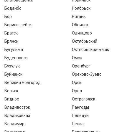
Благовещенск
Норильск
Бодайбо
Ноябрьск
Бор
Нягань
Борисоглебск
Обнинск
Братск
Одинцово
Брянск
Октябрьский
Бугульма
Октябрьский-Башк
Буденновск
Омск
Бузулук
Оренбург
Буйнакск
Орехово-Зуево
Великий Новгород
Орск
Вельск
Орёл
Видное
Острогожск
Владивосток
Пангоды
Владикавказ
Пеледуй
Владимир
Пенза