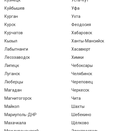
Кузнецк
Усть-Кут
Куйбышев
Уфа
Курган
Ухта
Курск
Феодосия
Курчатов
Хабаровск
Кызыл
Ханты-Мансийск
Лабытнанги
Хасавюрт
Лесозаводск
Химки
Липецк
Чебоксары
Луганск
Челябинск
Люберцы
Череповец
Магадан
Черкесск
Магнитогорск
Чита
Майкоп
Шахты
Мариуполь-ДНР
Шебекино
Махачкала
Щёлково