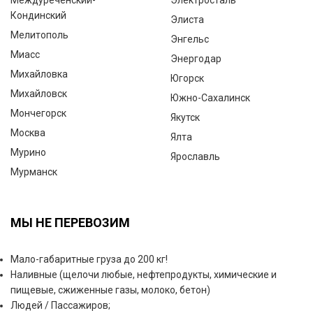
Междуреченский-
Электросталь
Кондинский
Элиста
Мелитополь
Энгельс
Миасс
Энергодар
Михайловка
Югорск
Михайловск
Южно-Сахалинск
Мончегорск
Якутск
Москва
Ялта
Мурино
Ярославль
Мурманск
МЫ НЕ ПЕРЕВОЗИМ
Мало-габаритные груза до 200 кг!
Наливные (щелочи любые, нефтепродукты, химические и
пищевые, сжиженные газы, молоко, бетон)
Людей / Пассажиров;