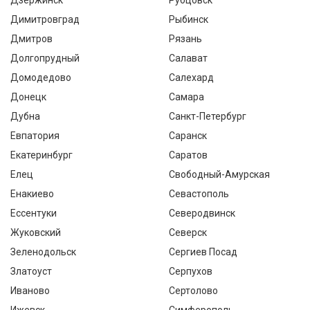
Дзержинск
Рубцовск
Димитровград
Рыбинск
Дмитров
Рязань
Долгопрудный
Салават
Домодедово
Салехард
Донецк
Самара
Дубна
Санкт-Петербург
Евпатория
Саранск
Екатеринбург
Саратов
Елец
Свободный-Амурская
Енакиево
Севастополь
Ессентуки
Северодвинск
Жуковский
Северск
Зеленодольск
Сергиев Посад
Златоуст
Серпухов
Иваново
Сертолово