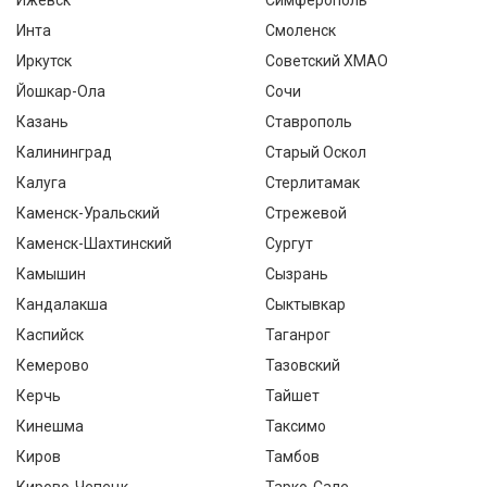
Ижевск
Симферополь
Инта
Смоленск
Иркутск
Советский ХМАО
Йошкар-Ола
Сочи
Казань
Ставрополь
Калининград
Старый Оскол
Калуга
Стерлитамак
Каменск-Уральский
Стрежевой
Каменск-Шахтинский
Сургут
Камышин
Сызрань
Кандалакша
Сыктывкар
Каспийск
Таганрог
Кемерово
Тазовский
Керчь
Тайшет
Кинешма
Таксимо
Киров
Тамбов