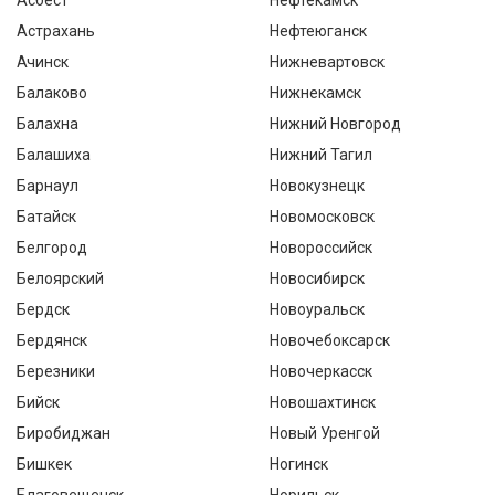
Асбест
Нефтекамск
Астрахань
Нефтеюганск
Ачинск
Нижневартовск
Балаково
Нижнекамск
Балахна
Нижний Новгород
Балашиха
Нижний Тагил
Барнаул
Новокузнецк
Батайск
Новомосковск
Белгород
Новороссийск
Белоярский
Новосибирск
Бердск
Новоуральск
Бердянск
Новочебоксарск
Березники
Новочеркасск
Бийск
Новошахтинск
Биробиджан
Новый Уренгой
Бишкек
Ногинск