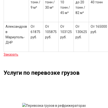
тонн /
тонн /
10
до 20
40 тонн
9 м³
30 м³
тонн /
тонн /
45 м³
82 м³
Александров
От
От
От
От
От 165000
в
61875
105875
103125
130625
руб.
Мариуполь-
руб.
руб.
руб.
руб.
ДНР
Заказать
Услуги по перевозке грузов