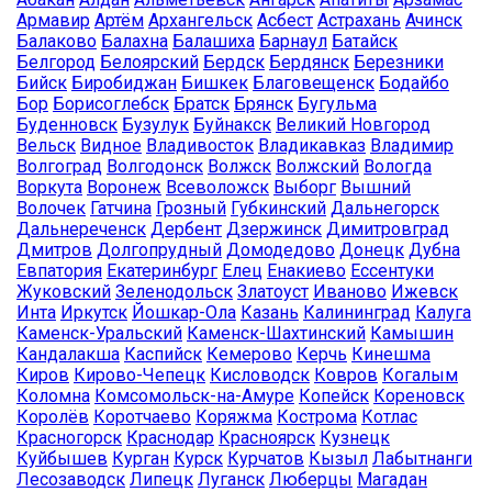
Армавир
Артём
Архангельск
Асбест
Астрахань
Ачинск
Балаково
Балахна
Балашиха
Барнаул
Батайск
Белгород
Белоярский
Бердск
Бердянск
Березники
Бийск
Биробиджан
Бишкек
Благовещенск
Бодайбо
Бор
Борисоглебск
Братск
Брянск
Бугульма
Буденновск
Бузулук
Буйнакск
Великий Новгород
Вельск
Видное
Владивосток
Владикавказ
Владимир
Волгоград
Волгодонск
Волжск
Волжский
Вологда
Воркута
Воронеж
Всеволожск
Выборг
Вышний
Волочек
Гатчина
Грозный
Губкинский
Дальнегорск
Дальнереченск
Дербент
Дзержинск
Димитровград
Дмитров
Долгопрудный
Домодедово
Донецк
Дубна
Евпатория
Екатеринбург
Елец
Енакиево
Ессентуки
Жуковский
Зеленодольск
Златоуст
Иваново
Ижевск
Инта
Иркутск
Йошкар-Ола
Казань
Калининград
Калуга
Каменск-Уральский
Каменск-Шахтинский
Камышин
Кандалакша
Каспийск
Кемерово
Керчь
Кинешма
Киров
Кирово-Чепецк
Кисловодск
Ковров
Когалым
Коломна
Комсомольск-на-Амуре
Копейск
Кореновск
Королёв
Коротчаево
Коряжма
Кострома
Котлас
Красногорск
Краснодар
Красноярск
Кузнецк
Куйбышев
Курган
Курск
Курчатов
Кызыл
Лабытнанги
Лесозаводск
Липецк
Луганск
Люберцы
Магадан