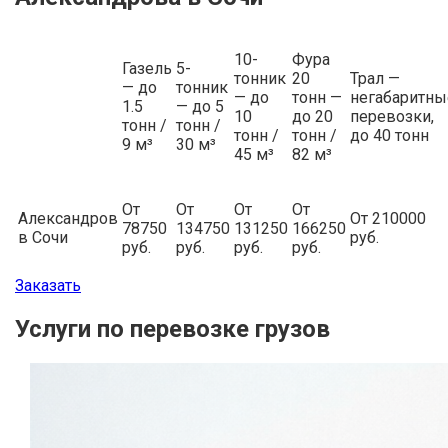
10-
Фура
Газель
5-
тонник
20
Трал —
— до
тонник
— до
тонн —
негабаритны
1.5
— до 5
10
до 20
перевозки,
тонн /
тонн /
тонн /
тонн /
до 40 тонн
9 м³
30 м³
45 м³
82 м³
От
От
От
От
Александров
От 210000
78750
134750
131250
166250
в Сочи
руб.
руб.
руб.
руб.
руб.
Заказать
Услуги по перевозке грузов