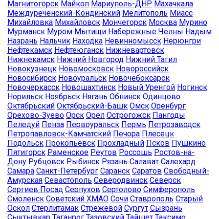
Магнитогорск
Майкоп
Мариуполь-ДНР
Махачкала
Междуреченский-Кондинский
Мелитополь
Миасс
Михайловка
Михайловск
Мончегорск
Москва
Мурино
Мурманск
Муром
Мытищи
Набережные Челны
Надым
Назрань
Нальчик
Находка
Невинномысск
Нерюнгри
Нефтекамск
Нефтеюганск
Нижневартовск
Нижнекамск
Нижний Новгород
Нижний Тагил
Новокузнецк
Новомосковск
Новороссийск
Новосибирск
Новоуральск
Новочебоксарск
Новочеркасск
Новошахтинск
Новый Уренгой
Ногинск
Норильск
Ноябрьск
Нягань
Обнинск
Одинцово
Октябрьский
Октябрьский-Башк
Омск
Оренбург
Орехово-Зуево
Орск
Орёл
Острогожск
Пангоды
Пеледуй
Пенза
Первоуральск
Пермь
Петрозаводск
Петропавловск-Камчатский
Печора
Плесецк
Подольск
Прокопьевск
Прохладный
Псков
Пушкино
Пятигорск
Раменское
Реутов
Россошь
Ростов-на-
Дону
Рубцовск
Рыбинск
Рязань
Салават
Салехард
Самара
Санкт-Петербург
Саранск
Саратов
Свободный-
Амурская
Севастополь
Северодвинск
Северск
Сергиев Посад
Серпухов
Сертолово
Симферополь
Смоленск
Советский ХМАО
Сочи
Ставрополь
Старый
Оскол
Стерлитамак
Стрежевой
Сургут
Сызрань
Сыктывкар
Таганрог
Тазовский
Тайшет
Таксимо