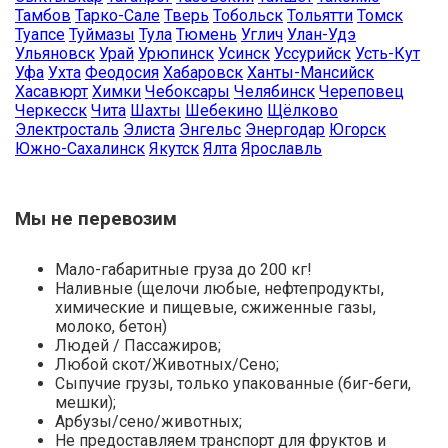
Тамбов
Тарко-Сале
Тверь
Тобольск
Тольятти
Томск
Туапсе
Туймазы
Тула
Тюмень
Углич
Улан-Удэ
Ульяновск
Урай
Урюпинск
Усинск
Уссурийск
Усть-Кут
Уфа
Ухта
Феодосия
Хабаровск
Ханты-Мансийск
Хасавюрт
Химки
Чебоксары
Челябинск
Череповец
Черкесск
Чита
Шахты
Шебекино
Щёлково
Электросталь
Элиста
Энгельс
Энергодар
Югорск
Южно-Сахалинск
Якутск
Ялта
Ярославль
Мы не перевозим
Мало-габаритные груза до 200 кг!
Наливные (щелочи любые, нефтепродукты,
химические и пищевые, сжиженные газы,
молоко, бетон)
Людей / Пассажиров;
Любой скот/Животных/Сено;
Сыпучие грузы, только упакованные (биг-беги,
мешки);
Арбузы/сено/животных;
Не предоставляем транспорт для фруктов и