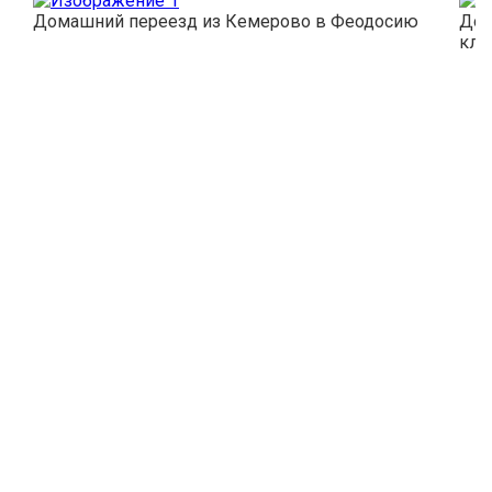
Домашний переезд из Кемерово в Феодосию
Дос
кли