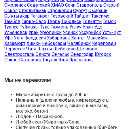
Смоленск
Советский ХМАО
Сочи
Ставрополь
Старый
Оскол
Стерлитамак
Стрежевой
Сургут
Сызрань
Сыктывкар
Таганрог
Тазовский
Тайшет
Таксимо
Тамбов
Тарко-Сале
Тверь
Тобольск
Тольятти
Томск
Туапсе
Туймазы
Тула
Тюмень
Углич
Улан-Удэ
Ульяновск
Урай
Урюпинск
Усинск
Уссурийск
Усть-Кут
Уфа
Ухта
Феодосия
Хабаровск
Ханты-Мансийск
Хасавюрт
Химки
Чебоксары
Челябинск
Череповец
Черкесск
Чита
Шахты
Шебекино
Щёлково
Электросталь
Элиста
Энгельс
Энергодар
Югорск
Южно-Сахалинск
Якутск
Ялта
Ярославль
Мы не перевозим
Мало-габаритные груза до 200 кг!
Наливные (щелочи любые, нефтепродукты,
химические и пищевые, сжиженные газы,
молоко, бетон)
Людей / Пассажиров;
Любой скот/Животных/Сено;
Сыпучие грузы, только упакованные (биг-беги,