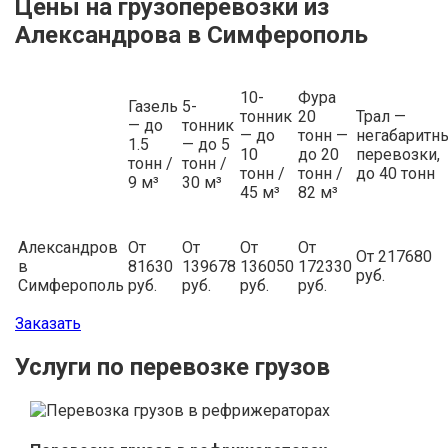
Цены на грузоперевозки из
Александрова в Симферополь
10-
Фура
Газель
5-
тонник
20
Трал —
— до
тонник
— до
тонн —
негабаритн
1.5
— до 5
10
до 20
перевозки,
тонн /
тонн /
тонн /
тонн /
до 40 тонн
9 м³
30 м³
45 м³
82 м³
Александров
От
От
От
От
От 217680
в
81630
139678
136050
172330
руб.
Симферополь
руб.
руб.
руб.
руб.
Заказать
Услуги по перевозке грузов