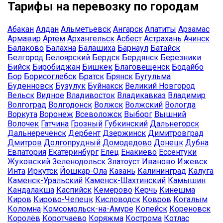
Тарифы на перевозку по городам
Абакан
Алдан
Альметьевск
Ангарск
Апатиты
Арзамас
Армавир
Артём
Архангельск
Асбест
Астрахань
Ачинск
Балаково
Балахна
Балашиха
Барнаул
Батайск
Белгород
Белоярский
Бердск
Бердянск
Березники
Бийск
Биробиджан
Бишкек
Благовещенск
Бодайбо
Бор
Борисоглебск
Братск
Брянск
Бугульма
Буденновск
Бузулук
Буйнакск
Великий Новгород
Вельск
Видное
Владивосток
Владикавказ
Владимир
Волгоград
Волгодонск
Волжск
Волжский
Вологда
Воркута
Воронеж
Всеволожск
Выборг
Вышний
Волочек
Гатчина
Грозный
Губкинский
Дальнегорск
Дальнереченск
Дербент
Дзержинск
Димитровград
Дмитров
Долгопрудный
Домодедово
Донецк
Дубна
Евпатория
Екатеринбург
Елец
Енакиево
Ессентуки
Жуковский
Зеленодольск
Златоуст
Иваново
Ижевск
Инта
Иркутск
Йошкар-Ола
Казань
Калининград
Калуга
Каменск-Уральский
Каменск-Шахтинский
Камышин
Кандалакша
Каспийск
Кемерово
Керчь
Кинешма
Киров
Кирово-Чепецк
Кисловодск
Ковров
Когалым
Коломна
Комсомольск-на-Амуре
Копейск
Кореновск
Королёв
Коротчаево
Коряжма
Кострома
Котлас