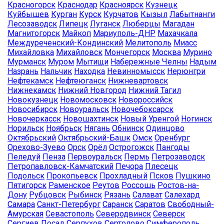
Красногорск
Краснодар
Красноярск
Кузнецк
Куйбышев
Курган
Курск
Курчатов
Кызыл
Лабытнанги
Лесозаводск
Липецк
Луганск
Люберцы
Магадан
Магнитогорск
Майкоп
Мариуполь-ДНР
Махачкала
Междуреченский-Кондинский
Мелитополь
Миасс
Михайловка
Михайловск
Мончегорск
Москва
Мурино
Мурманск
Муром
Мытищи
Набережные Челны
Надым
Назрань
Нальчик
Находка
Невинномысск
Нерюнгри
Нефтекамск
Нефтеюганск
Нижневартовск
Нижнекамск
Нижний Новгород
Нижний Тагил
Новокузнецк
Новомосковск
Новороссийск
Новосибирск
Новоуральск
Новочебоксарск
Новочеркасск
Новошахтинск
Новый Уренгой
Ногинск
Норильск
Ноябрьск
Нягань
Обнинск
Одинцово
Октябрьский
Октябрьский-Башк
Омск
Оренбург
Орехово-Зуево
Орск
Орёл
Острогожск
Пангоды
Пеледуй
Пенза
Первоуральск
Пермь
Петрозаводск
Петропавловск-Камчатский
Печора
Плесецк
Подольск
Прокопьевск
Прохладный
Псков
Пушкино
Пятигорск
Раменское
Реутов
Россошь
Ростов-на-
Дону
Рубцовск
Рыбинск
Рязань
Салават
Салехард
Самара
Санкт-Петербург
Саранск
Саратов
Свободный-
Амурская
Севастополь
Северодвинск
Северск
Сергиев Посад
Серпухов
Сертолово
Симферополь