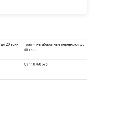
 до 20 тонн
Трал — негабаритные перевозки, до
40 тонн
От 110760 руб.