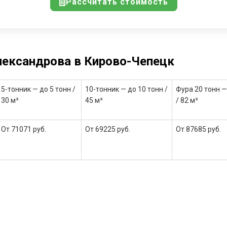
Рассчитать стоимость
лександрова в Кирово-Чепецк
5-тонник — до 5 тонн /
10-тонник — до 10 тонн /
Фура 20 тонн —
30 м³
45 м³
/ 82 м³
От 71071 руб.
От 69225 руб.
От 87685 руб.