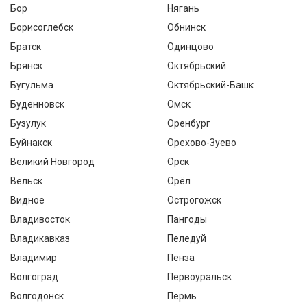
Бор
Нягань
Борисоглебск
Обнинск
Братск
Одинцово
Брянск
Октябрьский
Бугульма
Октябрьский-Башк
Буденновск
Омск
Бузулук
Оренбург
Буйнакск
Орехово-Зуево
Великий Новгород
Орск
Вельск
Орёл
Видное
Острогожск
Владивосток
Пангоды
Владикавказ
Пеледуй
Владимир
Пенза
Волгоград
Первоуральск
Волгодонск
Пермь