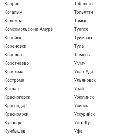
Ковров
Тобольск
Когалым
Тольятти
Коломна
Томск
Комсомольск-на-Амуре
Туапсе
Копейск
Туймазы
Кореновск
Тула
Королёв
Тюмень
Коротчаево
Углич
Коряжма
Улан-Удэ
Кострома
Ульяновск
Котлас
Урай
Красногорск
Урюпинск
Краснодар
Усинск
Красноярск
Уссурийск
Кузнецк
Усть-Кут
Куйбышев
Уфа