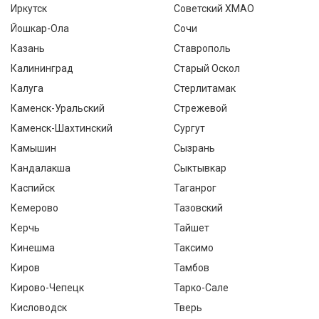
Иркутск
Советский ХМАО
Йошкар-Ола
Сочи
Казань
Ставрополь
Калининград
Старый Оскол
Калуга
Стерлитамак
Каменск-Уральский
Стрежевой
Каменск-Шахтинский
Сургут
Камышин
Сызрань
Кандалакша
Сыктывкар
Каспийск
Таганрог
Кемерово
Тазовский
Керчь
Тайшет
Кинешма
Таксимо
Киров
Тамбов
Кирово-Чепецк
Тарко-Сале
Кисловодск
Тверь