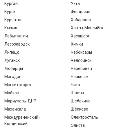
Курган
Ухта
Курск
Феодосия
Курчатов
Хабаровск
Кызыл
Ханты-Мансийск
Лабытнанги
Хасавюрт
Лесозаводск
Химки
Липецк
Чебоксары
Луганск
Челябинск
Люберцы
Череповец
Магадан
Черкесск
Магнитогорск
Чита
Майкоп
Шахты
Мариуполь-ДНР
Шебекино
Махачкала
Щёлково
Междуреченский-
Электросталь
Кондинский
Элиста