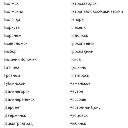
Волжск
Петрозаводск
Волжский
Петропавловск-Камчатский
Вологда
Печора
Воркута
Плесецк
Воронеж
Подольск
Всеволожск
Прокопьевск
Выборг
Прохладный
Вышний Волочек
Псков
Гатчина
Пушкино
Грозный
Пятигорск
Губкинский
Раменское
Дальнегорск
Реутов
Дальнереченск
Россошь
Дербент
Ростов-на-Дону
Дзержинск
Рубцовск
Димитровград
Рыбинск