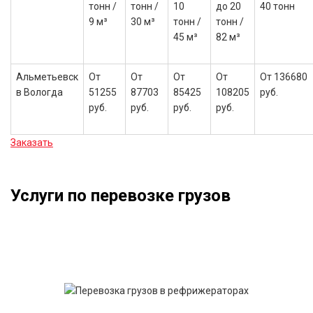
тонн /
тонн /
10
до 20
40 тонн
9 м³
30 м³
тонн /
тонн /
45 м³
82 м³
Альметьевск
От
От
От
От
От 136680
в Вологда
51255
87703
85425
108205
руб.
руб.
руб.
руб.
руб.
Заказать
Услуги по перевозке грузов