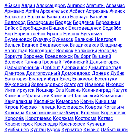
Абакан
Алдан
Александров
Ангарск
Апатиты
Арзамас
Армавир
Артём
Архангельск
Асбест
Астрахань
Ачинск
Балаково
Балахна
Балашиха
Барнаул
Батайск
Белгород
Белоярский
Бердск
Бердянск
Березники
Бийск
Биробиджан
Бишкек
Благовещенск
Бодайбо
Бор
Борисоглебск
Братск
Брянск
Бугульма
Буденновск
Бузулук
Буйнакск
Великий Новгород
Вельск
Видное
Владивосток
Владикавказ
Владимир
Волгоград
Волгодонск
Волжск
Волжский
Вологда
Воркута
Воронеж
Всеволожск
Выборг
Вышний
Волочек
Гатчина
Грозный
Губкинский
Дальнегорск
Дальнереченск
Дербент
Дзержинск
Димитровград
Дмитров
Долгопрудный
Домодедово
Донецк
Дубна
Евпатория
Екатеринбург
Елец
Енакиево
Ессентуки
Жуковский
Зеленодольск
Златоуст
Иваново
Ижевск
Инта
Иркутск
Йошкар-Ола
Казань
Калининград
Калуга
Каменск-Уральский
Каменск-Шахтинский
Камышин
Кандалакша
Каспийск
Кемерово
Керчь
Кинешма
Киров
Кирово-Чепецк
Кисловодск
Ковров
Когалым
Коломна
Комсомольск-на-Амуре
Копейск
Кореновск
Королёв
Коротчаево
Коряжма
Кострома
Котлас
Красногорск
Краснодар
Красноярск
Кузнецк
Куйбышев
Курган
Курск
Курчатов
Кызыл
Лабытнанги