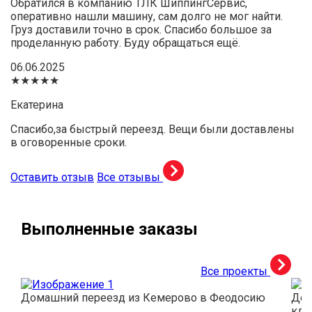
Обратился в компанию ТЛК ШиппингСервис,
оперативно нашли машину, сам долго не мог найти.
Груз доставили точно в срок. Спасибо большое за
проделанную работу. Буду обращаться ещё.
06.06.2025
★★★★★
Екатерина
Спасибо,за быстрый переезд. Вещи были доставлены
в оговоренные сроки.
Оставить отзыв
Все отзывы
Выполненные заказы
Все проекты
Домашний переезд из Кемерово в Феодосию
Дос
кли