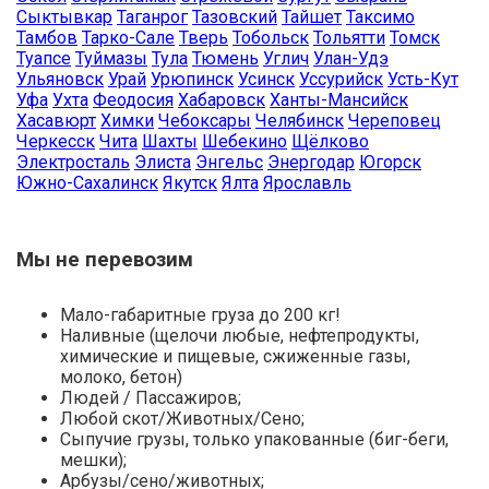
Сыктывкар
Таганрог
Тазовский
Тайшет
Таксимо
Тамбов
Тарко-Сале
Тверь
Тобольск
Тольятти
Томск
Туапсе
Туймазы
Тула
Тюмень
Углич
Улан-Удэ
Ульяновск
Урай
Урюпинск
Усинск
Уссурийск
Усть-Кут
Уфа
Ухта
Феодосия
Хабаровск
Ханты-Мансийск
Хасавюрт
Химки
Чебоксары
Челябинск
Череповец
Черкесск
Чита
Шахты
Шебекино
Щёлково
Электросталь
Элиста
Энгельс
Энергодар
Югорск
Южно-Сахалинск
Якутск
Ялта
Ярославль
Мы не перевозим
Мало-габаритные груза до 200 кг!
Наливные (щелочи любые, нефтепродукты,
химические и пищевые, сжиженные газы,
молоко, бетон)
Людей / Пассажиров;
Любой скот/Животных/Сено;
Сыпучие грузы, только упакованные (биг-беги,
мешки);
Арбузы/сено/животных;