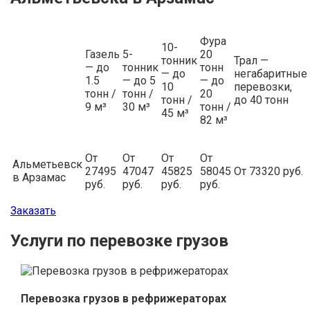
Фура
10-
Газель
5-
20
тонник
Трал —
— до
тонник
тонн
— до
негабаритные
1.5
— до 5
— до
10
перевозки,
тонн /
тонн /
20
тонн /
до 40 тонн
9 м³
30 м³
тонн /
45 м³
82 м³
От
От
От
От
Альметьевск
27495
47047
45825
58045
От 73320 руб.
в Арзамас
руб.
руб.
руб.
руб.
Заказать
Услуги по перевозке грузов
Перевозка грузов в рефрижераторах