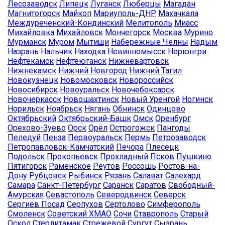
Лесозаводск
Липецк
Луганск
Люберцы
Магадан
Магнитогорск
Майкоп
Мариуполь-ДНР
Махачкала
Междуреченский-Кондинский
Мелитополь
Миасс
Михайловка
Михайловск
Мончегорск
Москва
Мурино
Мурманск
Муром
Мытищи
Набережные Челны
Надым
Назрань
Нальчик
Находка
Невинномысск
Нерюнгри
Нефтекамск
Нефтеюганск
Нижневартовск
Нижнекамск
Нижний Новгород
Нижний Тагил
Новокузнецк
Новомосковск
Новороссийск
Новосибирск
Новоуральск
Новочебоксарск
Новочеркасск
Новошахтинск
Новый Уренгой
Ногинск
Норильск
Ноябрьск
Нягань
Обнинск
Одинцово
Октябрьский
Октябрьский-Башк
Омск
Оренбург
Орехово-Зуево
Орск
Орёл
Острогожск
Пангоды
Пеледуй
Пенза
Первоуральск
Пермь
Петрозаводск
Петропавловск-Камчатский
Печора
Плесецк
Подольск
Прокопьевск
Прохладный
Псков
Пушкино
Пятигорск
Раменское
Реутов
Россошь
Ростов-на-
Дону
Рубцовск
Рыбинск
Рязань
Салават
Салехард
Самара
Санкт-Петербург
Саранск
Саратов
Свободный-
Амурская
Севастополь
Северодвинск
Северск
Сергиев Посад
Серпухов
Сертолово
Симферополь
Смоленск
Советский ХМАО
Сочи
Ставрополь
Старый
Оскол
Стерлитамак
Стрежевой
Сургут
Сызрань