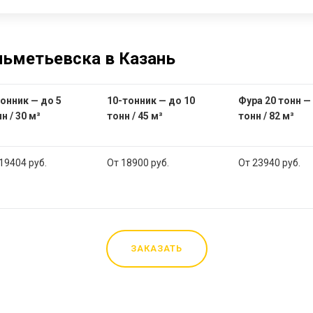
льметьевска в Казань
онник — до 5
10-тонник — до 10
Фура 20 тонн —
н / 30 м³
тонн / 45 м³
тонн / 82 м³
19404 руб.
От 18900 руб.
От 23940 руб.
ЗАКАЗАТЬ