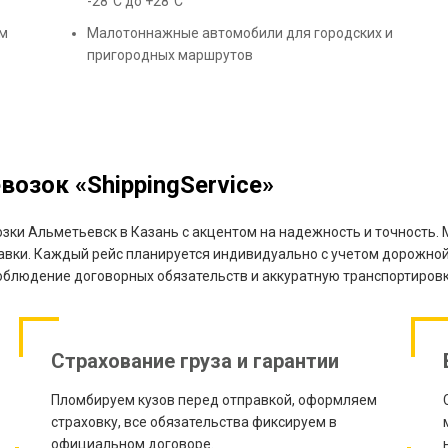
-28°С до +28°С
ём
Малотоннажные автомобили для городских и
пригородных маршрутов
озок «ShippingService»
озки Альметьевск в Казань с акцентом на надежность и точность. 
авки. Каждый рейс планируется индивидуально с учетом дорожной
блюдение договорных обязательств и аккуратную транспортировк
Страхование груза и гарантии
Пломбируем кузов перед отправкой, оформляем
страховку, все обязательства фиксируем в
официальном договоре.