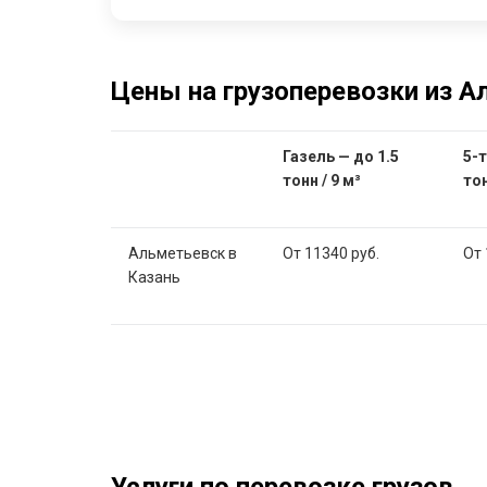
Цены на грузоперевозки из А
Газель — до 1.5
5-т
тонн / 9 м³
тон
Альметьевск в
От 11340 руб.
От 
Казань