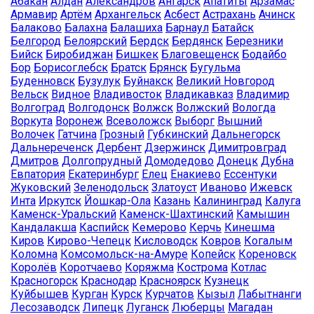
Абакан
Алдан
Александров
Ангарск
Апатиты
Арзамас
Армавир
Артём
Архангельск
Асбест
Астрахань
Ачинск
Балаково
Балахна
Балашиха
Барнаул
Батайск
Белгород
Белоярский
Бердск
Бердянск
Березники
Бийск
Биробиджан
Бишкек
Благовещенск
Бодайбо
Бор
Борисоглебск
Братск
Брянск
Бугульма
Буденновск
Бузулук
Буйнакск
Великий Новгород
Вельск
Видное
Владивосток
Владикавказ
Владимир
Волгоград
Волгодонск
Волжск
Волжский
Вологда
Воркута
Воронеж
Всеволожск
Выборг
Вышний
Волочек
Гатчина
Грозный
Губкинский
Дальнегорск
Дальнереченск
Дербент
Дзержинск
Димитровград
Дмитров
Долгопрудный
Домодедово
Донецк
Дубна
Евпатория
Екатеринбург
Елец
Енакиево
Ессентуки
Жуковский
Зеленодольск
Златоуст
Иваново
Ижевск
Инта
Иркутск
Йошкар-Ола
Казань
Калининград
Калуга
Каменск-Уральский
Каменск-Шахтинский
Камышин
Кандалакша
Каспийск
Кемерово
Керчь
Кинешма
Киров
Кирово-Чепецк
Кисловодск
Ковров
Когалым
Коломна
Комсомольск-на-Амуре
Копейск
Кореновск
Королёв
Коротчаево
Коряжма
Кострома
Котлас
Красногорск
Краснодар
Красноярск
Кузнецк
Куйбышев
Курган
Курск
Курчатов
Кызыл
Лабытнанги
Лесозаводск
Липецк
Луганск
Люберцы
Магадан