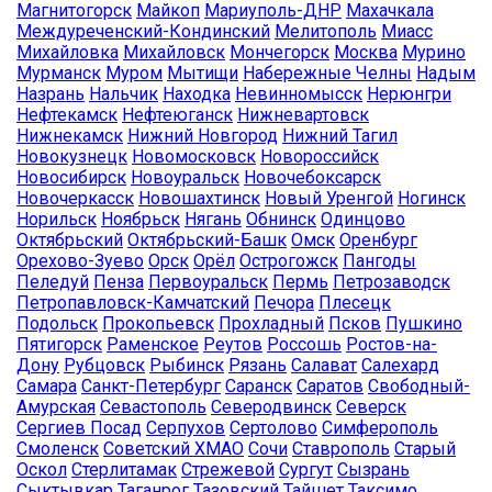
Магнитогорск
Майкоп
Мариуполь-ДНР
Махачкала
Междуреченский-Кондинский
Мелитополь
Миасс
Михайловка
Михайловск
Мончегорск
Москва
Мурино
Мурманск
Муром
Мытищи
Набережные Челны
Надым
Назрань
Нальчик
Находка
Невинномысск
Нерюнгри
Нефтекамск
Нефтеюганск
Нижневартовск
Нижнекамск
Нижний Новгород
Нижний Тагил
Новокузнецк
Новомосковск
Новороссийск
Новосибирск
Новоуральск
Новочебоксарск
Новочеркасск
Новошахтинск
Новый Уренгой
Ногинск
Норильск
Ноябрьск
Нягань
Обнинск
Одинцово
Октябрьский
Октябрьский-Башк
Омск
Оренбург
Орехово-Зуево
Орск
Орёл
Острогожск
Пангоды
Пеледуй
Пенза
Первоуральск
Пермь
Петрозаводск
Петропавловск-Камчатский
Печора
Плесецк
Подольск
Прокопьевск
Прохладный
Псков
Пушкино
Пятигорск
Раменское
Реутов
Россошь
Ростов-на-
Дону
Рубцовск
Рыбинск
Рязань
Салават
Салехард
Самара
Санкт-Петербург
Саранск
Саратов
Свободный-
Амурская
Севастополь
Северодвинск
Северск
Сергиев Посад
Серпухов
Сертолово
Симферополь
Смоленск
Советский ХМАО
Сочи
Ставрополь
Старый
Оскол
Стерлитамак
Стрежевой
Сургут
Сызрань
Сыктывкар
Таганрог
Тазовский
Тайшет
Таксимо