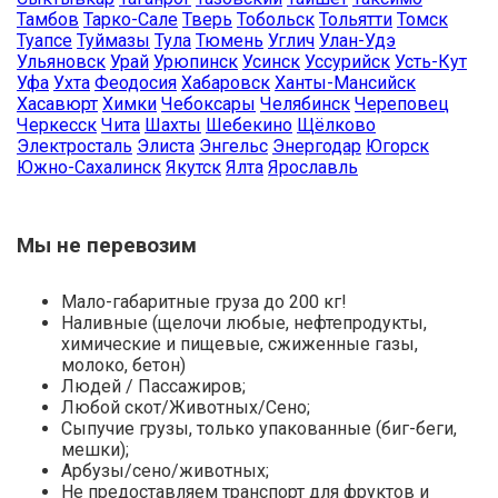
Тамбов
Тарко-Сале
Тверь
Тобольск
Тольятти
Томск
Туапсе
Туймазы
Тула
Тюмень
Углич
Улан-Удэ
Ульяновск
Урай
Урюпинск
Усинск
Уссурийск
Усть-Кут
Уфа
Ухта
Феодосия
Хабаровск
Ханты-Мансийск
Хасавюрт
Химки
Чебоксары
Челябинск
Череповец
Черкесск
Чита
Шахты
Шебекино
Щёлково
Электросталь
Элиста
Энгельс
Энергодар
Югорск
Южно-Сахалинск
Якутск
Ялта
Ярославль
Мы не перевозим
Мало-габаритные груза до 200 кг!
Наливные (щелочи любые, нефтепродукты,
химические и пищевые, сжиженные газы,
молоко, бетон)
Людей / Пассажиров;
Любой скот/Животных/Сено;
Сыпучие грузы, только упакованные (биг-беги,
мешки);
Арбузы/сено/животных;
Не предоставляем транспорт для фруктов и