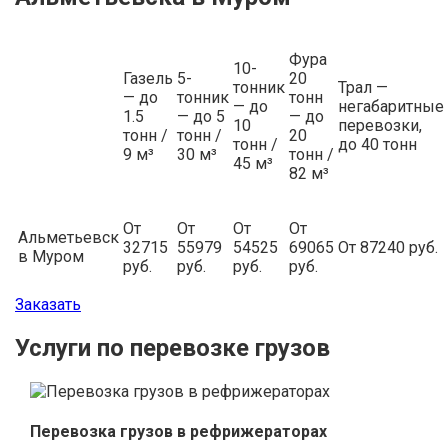
Фура
10-
Газель
5-
20
тонник
Трал —
— до
тонник
тонн
— до
негабаритные
1.5
— до 5
— до
10
перевозки,
тонн /
тонн /
20
тонн /
до 40 тонн
9 м³
30 м³
тонн /
45 м³
82 м³
От
От
От
От
Альметьевск
32715
55979
54525
69065
От 87240 руб.
в Муром
руб.
руб.
руб.
руб.
Заказать
Услуги по перевозке грузов
Перевозка грузов в рефрижераторах