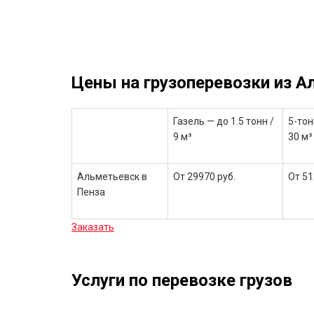
Цены на грузоперевозки из А
Газель — до 1.5 тонн /
5-тон
9 м³
30 м³
Альметьевск в
От 29970 руб.
От 51
Пенза
Заказать
Услуги по перевозке грузов