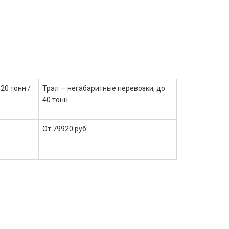
20 тонн /
Трал — негабаритные перевозки, до
40 тонн
От 79920 руб.