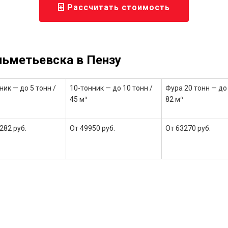
Рассчитать стоимость
льметьевска в Пензу
ник — до 5 тонн /
10-тонник — до 10 тонн /
Фура 20 тонн — до 
45 м³
82 м³
282 руб.
От 49950 руб.
От 63270 руб.