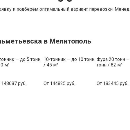
аявку и подберём оптимальный вариант перевозки. Менедж
Альметьевска в Мелитополь
тонник — до 5 тонн
10-тонник — до 10 тонн
Фура 20 тонн —
30 м³
/ 45 м³
тонн / 82 м³
 148687 руб.
От 144825 руб.
От 183445 руб.