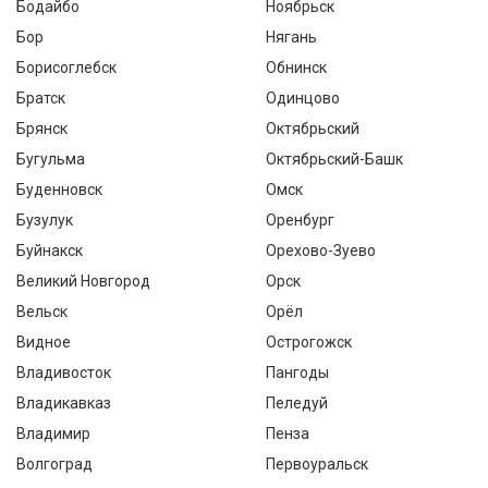
Бодайбо
Ноябрьск
Бор
Нягань
Борисоглебск
Обнинск
Братск
Одинцово
Брянск
Октябрьский
Бугульма
Октябрьский-Башк
Буденновск
Омск
Бузулук
Оренбург
Буйнакск
Орехово-Зуево
Великий Новгород
Орск
Вельск
Орёл
Видное
Острогожск
Владивосток
Пангоды
Владикавказ
Пеледуй
Владимир
Пенза
Волгоград
Первоуральск