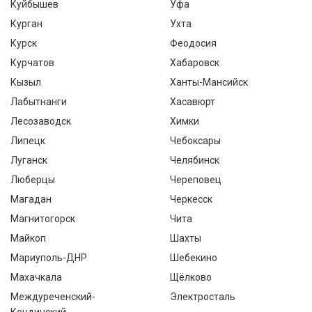
Куйбышев
Уфа
Курган
Ухта
Курск
Феодосия
Курчатов
Хабаровск
Кызыл
Ханты-Мансийск
Лабытнанги
Хасавюрт
Лесозаводск
Химки
Липецк
Чебоксары
Луганск
Челябинск
Люберцы
Череповец
Магадан
Черкесск
Магнитогорск
Чита
Майкоп
Шахты
Мариуполь-ДНР
Шебекино
Махачкала
Щёлково
Междуреченский-
Электросталь