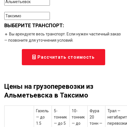
ВЫБЕРИТЕ ТРАНСПОРТ:
🔹 Вы арендуете весь транспорт. Если нужен частичный заказ
— позвоните для уточнения условий.
Рассчитать стоимость
Цены на грузоперевозки из
Альметьевска в Таксимо
Газель
5-
10-
Фура
Трал —
— до
тонник
тонник
20
негабари
1.5
— до 5
— до
тонн —
перевозки