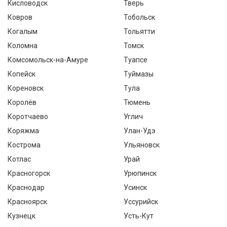
Кисловодск
Тверь
Ковров
Тобольск
Когалым
Тольятти
Коломна
Томск
Комсомольск-на-Амуре
Туапсе
Копейск
Туймазы
Кореновск
Тула
Королёв
Тюмень
Коротчаево
Углич
Коряжма
Улан-Удэ
Кострома
Ульяновск
Котлас
Урай
Красногорск
Урюпинск
Краснодар
Усинск
Красноярск
Уссурийск
Кузнецк
Усть-Кут