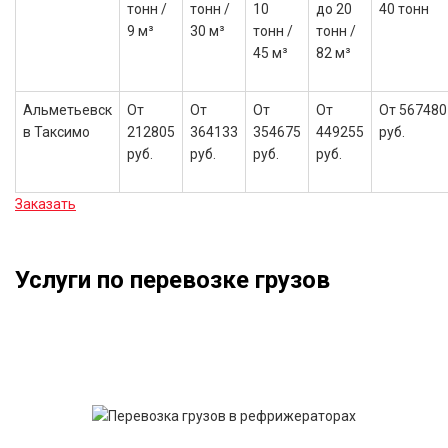
тонн /
тонн /
10
до 20
40 тонн
9 м³
30 м³
тонн /
тонн /
45 м³
82 м³
Альметьевск
От
От
От
От
От 567480
в Таксимо
212805
364133
354675
449255
руб.
руб.
руб.
руб.
руб.
Заказать
Услуги по перевозке грузов