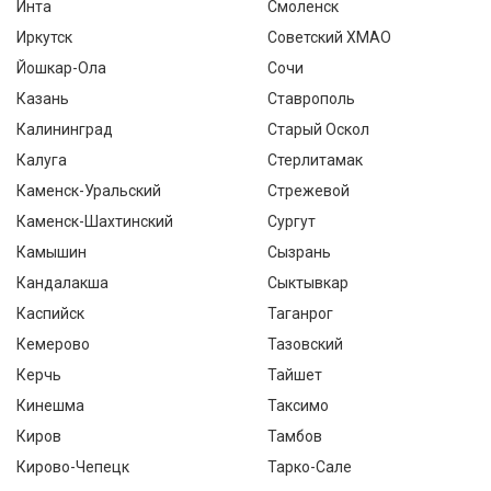
Инта
Смоленск
Иркутск
Советский ХМАО
Йошкар-Ола
Сочи
Казань
Ставрополь
Калининград
Старый Оскол
Калуга
Стерлитамак
Каменск-Уральский
Стрежевой
Каменск-Шахтинский
Сургут
Камышин
Сызрань
Кандалакша
Сыктывкар
Каспийск
Таганрог
Кемерово
Тазовский
Керчь
Тайшет
Кинешма
Таксимо
Киров
Тамбов
Кирово-Чепецк
Тарко-Сале