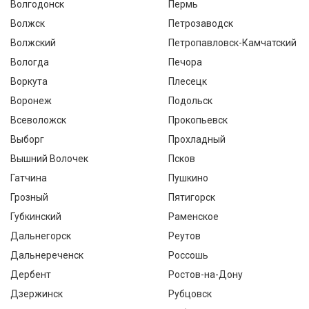
Волгодонск
Пермь
Волжск
Петрозаводск
Волжский
Петропавловск-Камчатский
Вологда
Печора
Воркута
Плесецк
Воронеж
Подольск
Всеволожск
Прокопьевск
Выборг
Прохладный
Вышний Волочек
Псков
Гатчина
Пушкино
Грозный
Пятигорск
Губкинский
Раменское
Дальнегорск
Реутов
Дальнереченск
Россошь
Дербент
Ростов-на-Дону
Дзержинск
Рубцовск