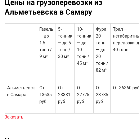
Цены на грузоперевозки из
Альметьевска в Самару
Газель
5-
10-
Фура
Трал —
— до
тонник
тонник
20
негабаритн
1.5
— до 5
— до
тонн
перевозки, 
тонн /
тонн /
10
— до
40 тонн
9 м³
30 м³
тонн /
20
45 м³
тонн /
82 м³
Альметьевск
От
От
От
От
От 36360 руб
в Самара
13635
23331
22725
28785
руб.
руб.
руб.
руб.
Заказать