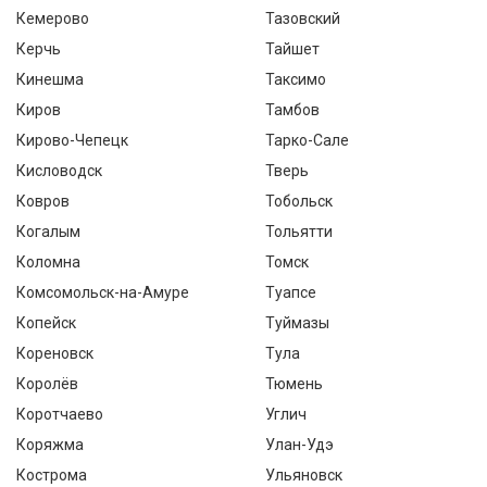
Кемерово
Тазовский
Керчь
Тайшет
Кинешма
Таксимо
Киров
Тамбов
Кирово-Чепецк
Тарко-Сале
Кисловодск
Тверь
Ковров
Тобольск
Когалым
Тольятти
Коломна
Томск
Комсомольск-на-Амуре
Туапсе
Копейск
Туймазы
Кореновск
Тула
Королёв
Тюмень
Коротчаево
Углич
Коряжма
Улан-Удэ
Кострома
Ульяновск