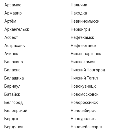
Арзамас
Нальчик
Армавир
Находка
Артём
Невинномысск
Архангельск
Нерюнгри
Асбест
Нефтекамск
Астрахань
Нефтеюганск
Ачинск
Нижневартовск
Балаково
Нижнекамск
Балахна
Нижний Новгород
Балашиха
Нижний Тагил
Барнаул
Новокузнецк
Батайск
Новомосковск
Белгород
Новороссийск
Белоярский
Новосибирск
Бердск
Новоуральск
Бердянск
Новочебоксарск