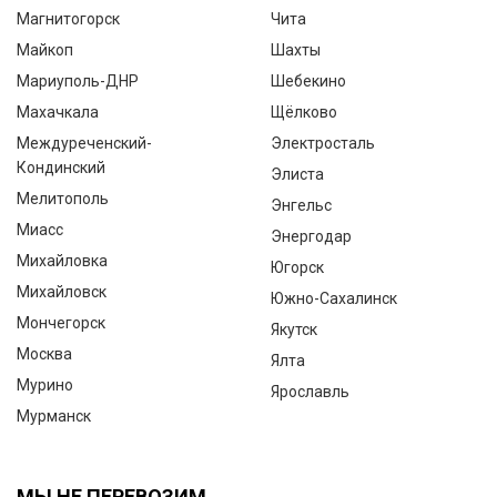
Магнитогорск
Чита
Майкоп
Шахты
Мариуполь-ДНР
Шебекино
Махачкала
Щёлково
Междуреченский-
Электросталь
Кондинский
Элиста
Мелитополь
Энгельс
Миасс
Энергодар
Михайловка
Югорск
Михайловск
Южно-Сахалинск
Мончегорск
Якутск
Москва
Ялта
Мурино
Ярославль
Мурманск
МЫ НЕ ПЕРЕВОЗИМ