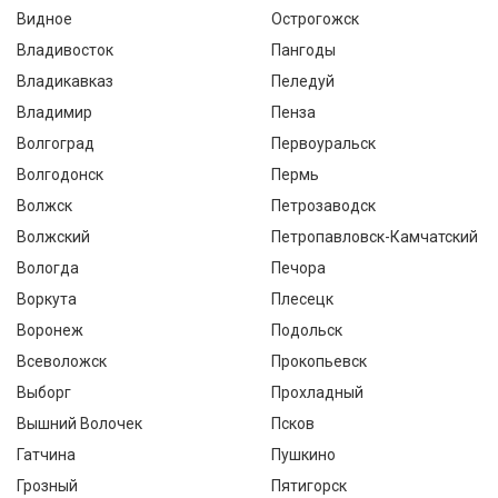
Видное
Острогожск
Владивосток
Пангоды
Владикавказ
Пеледуй
Владимир
Пенза
Волгоград
Первоуральск
Волгодонск
Пермь
Волжск
Петрозаводск
Волжский
Петропавловск-Камчатский
Вологда
Печора
Воркута
Плесецк
Воронеж
Подольск
Всеволожск
Прокопьевск
Выборг
Прохладный
Вышний Волочек
Псков
Гатчина
Пушкино
Грозный
Пятигорск