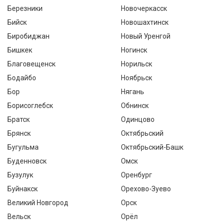
Березники
Новочеркасск
Бийск
Новошахтинск
Биробиджан
Новый Уренгой
Бишкек
Ногинск
Благовещенск
Норильск
Бодайбо
Ноябрьск
Бор
Нягань
Борисоглебск
Обнинск
Братск
Одинцово
Брянск
Октябрьский
Бугульма
Октябрьский-Башк
Буденновск
Омск
Бузулук
Оренбург
Буйнакск
Орехово-Зуево
Великий Новгород
Орск
Вельск
Орёл