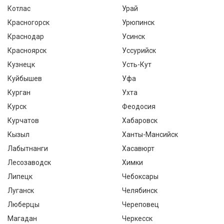
Котлас
Урай
Красногорск
Урюпинск
Краснодар
Усинск
Красноярск
Уссурийск
Кузнецк
Усть-Кут
Куйбышев
Уфа
Курган
Ухта
Курск
Феодосия
Курчатов
Хабаровск
Кызыл
Ханты-Мансийск
Лабытнанги
Хасавюрт
Лесозаводск
Химки
Липецк
Чебоксары
Луганск
Челябинск
Люберцы
Череповец
Магадан
Черкесск