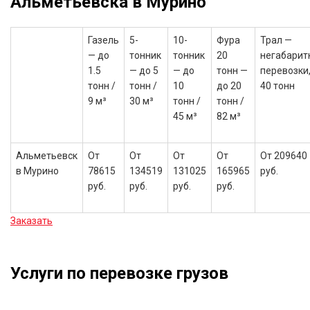
Альметьевска в Мурино
Газель
5-
10-
Фура
Трал —
— до
тонник
тонник
20
негабарит
1.5
— до 5
— до
тонн —
перевозки,
тонн /
тонн /
10
до 20
40 тонн
9 м³
30 м³
тонн /
тонн /
45 м³
82 м³
Альметьевск
От
От
От
От
От 209640
в Мурино
78615
134519
131025
165965
руб.
руб.
руб.
руб.
руб.
Заказать
Услуги по перевозке грузов