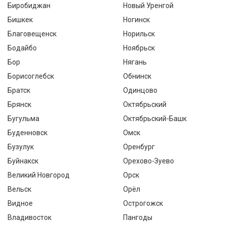
Биробиджан
Новый Уренгой
Бишкек
Ногинск
Благовещенск
Норильск
Бодайбо
Ноябрьск
Бор
Нягань
Борисоглебск
Обнинск
Братск
Одинцово
Брянск
Октябрьский
Бугульма
Октябрьский-Башк
Буденновск
Омск
Бузулук
Оренбург
Буйнакск
Орехово-Зуево
Великий Новгород
Орск
Вельск
Орёл
Видное
Острогожск
Владивосток
Пангоды