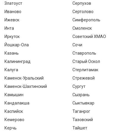
Златоуст
Серпухов
Иваново
Сертолово
Ижевск
Симферополь
Инта
Смоленск
Иркутск
Советский ХМАО
Йошкар-Ола
Сочи
Казань
Ставрополь
Калининград
Старый Оскол
Калуга
Стерлитамак
Каменск-Уральский
Стрежевой
Каменск-Шахтинский
Сургут
Камышин
Сызрань
Кандалакша
Сыктывкар
Каспийск
Таганрог
Кемерово
Тазовский
Керчь
Тайшет