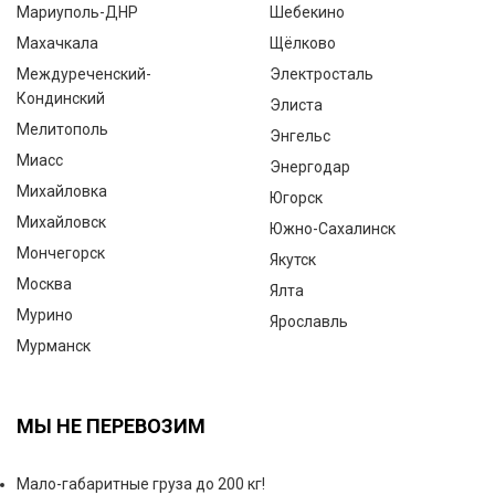
Мариуполь-ДНР
Шебекино
Махачкала
Щёлково
Междуреченский-
Электросталь
Кондинский
Элиста
Мелитополь
Энгельс
Миасс
Энергодар
Михайловка
Югорск
Михайловск
Южно-Сахалинск
Мончегорск
Якутск
Москва
Ялта
Мурино
Ярославль
Мурманск
МЫ НЕ ПЕРЕВОЗИМ
Мало-габаритные груза до 200 кг!