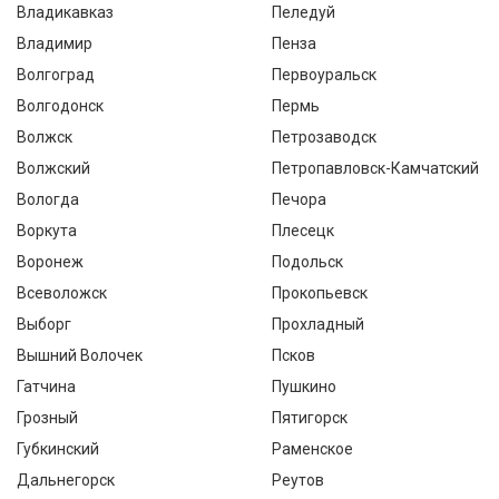
Владикавказ
Пеледуй
Владимир
Пенза
Волгоград
Первоуральск
Волгодонск
Пермь
Волжск
Петрозаводск
Волжский
Петропавловск-Камчатский
Вологда
Печора
Воркута
Плесецк
Воронеж
Подольск
Всеволожск
Прокопьевск
Выборг
Прохладный
Вышний Волочек
Псков
Гатчина
Пушкино
Грозный
Пятигорск
Губкинский
Раменское
Дальнегорск
Реутов