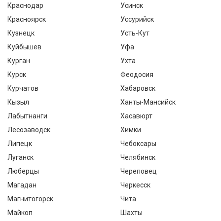
Краснодар
Усинск
Красноярск
Уссурийск
Кузнецк
Усть-Кут
Куйбышев
Уфа
Курган
Ухта
Курск
Феодосия
Курчатов
Хабаровск
Кызыл
Ханты-Мансийск
Лабытнанги
Хасавюрт
Лесозаводск
Химки
Липецк
Чебоксары
Луганск
Челябинск
Люберцы
Череповец
Магадан
Черкесск
Магнитогорск
Чита
Майкоп
Шахты