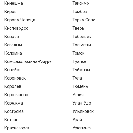
Кинешма
Таксимо
Киров
Тамбов
Кирово-Чепецк
Тарко-Сале
Кисловодск
Тверь
Ковров
Тобольск
Когалым
Тольятти
Коломна
Томск
Комсомольск-на-Амуре
Туапсе
Копейск
Туймазы
Кореновск
Тула
Королёв
Тюмень
Коротчаево
Углич
Коряжма
Улан-Удэ
Кострома
Ульяновск
Котлас
Урай
Красногорск
Урюпинск