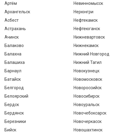
Артём
Невинномысск
Архангельск
Нерюнгри
Асбест
Нефтекамск
Астрахань
Нефтеюганск
Ачинск
Нижневартовск
Балаково
Нижнекамск
Балахна
Нижний Новгород
Балашиха
Нижний Тагил
Барнаул
Новокузнецк
Батайск
Новомосковск
Белгород
Новороссийск
Белоярский
Новосибирск
Бердск
Новоуральск
Бердянск
Новочебоксарск
Березники
Новочеркасск
Бийск
Новошахтинск