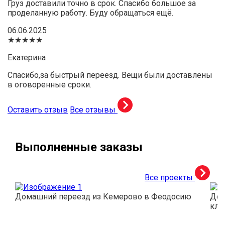
Груз доставили точно в срок. Спасибо большое за
проделанную работу. Буду обращаться ещё.
06.06.2025
★★★★★
Екатерина
Спасибо,за быстрый переезд. Вещи были доставлены
в оговоренные сроки.
Оставить отзыв
Все отзывы
Выполненные заказы
Все проекты
Домашний переезд из Кемерово в Феодосию
Дос
кли