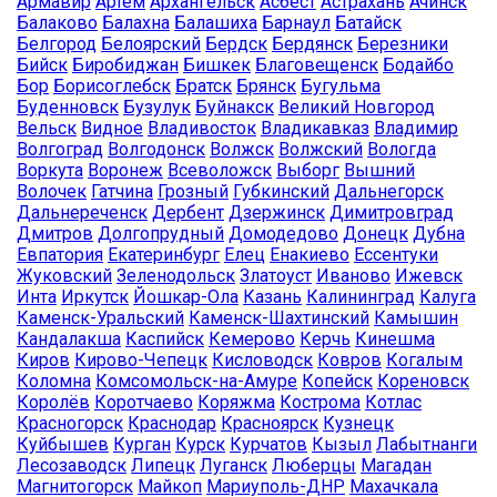
Армавир
Артём
Архангельск
Асбест
Астрахань
Ачинск
Балаково
Балахна
Балашиха
Барнаул
Батайск
Белгород
Белоярский
Бердск
Бердянск
Березники
Бийск
Биробиджан
Бишкек
Благовещенск
Бодайбо
Бор
Борисоглебск
Братск
Брянск
Бугульма
Буденновск
Бузулук
Буйнакск
Великий Новгород
Вельск
Видное
Владивосток
Владикавказ
Владимир
Волгоград
Волгодонск
Волжск
Волжский
Вологда
Воркута
Воронеж
Всеволожск
Выборг
Вышний
Волочек
Гатчина
Грозный
Губкинский
Дальнегорск
Дальнереченск
Дербент
Дзержинск
Димитровград
Дмитров
Долгопрудный
Домодедово
Донецк
Дубна
Евпатория
Екатеринбург
Елец
Енакиево
Ессентуки
Жуковский
Зеленодольск
Златоуст
Иваново
Ижевск
Инта
Иркутск
Йошкар-Ола
Казань
Калининград
Калуга
Каменск-Уральский
Каменск-Шахтинский
Камышин
Кандалакша
Каспийск
Кемерово
Керчь
Кинешма
Киров
Кирово-Чепецк
Кисловодск
Ковров
Когалым
Коломна
Комсомольск-на-Амуре
Копейск
Кореновск
Королёв
Коротчаево
Коряжма
Кострома
Котлас
Красногорск
Краснодар
Красноярск
Кузнецк
Куйбышев
Курган
Курск
Курчатов
Кызыл
Лабытнанги
Лесозаводск
Липецк
Луганск
Люберцы
Магадан
Магнитогорск
Майкоп
Мариуполь-ДНР
Махачкала