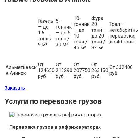
10-
Фура
Газель
5-
тонник
20
Трал —
— до
тонник
— до
тонн —
негабаритн
1.5
— до 5
10
до 20
перевозки,
тонн /
тонн /
тонн /
тонн /
до 40 тонн
9 м³
30 м³
45 м³
82 м³
От
От
От
От
Альметьевск
От 332400
124650
213290
207750
263150
в Ачинск
руб.
руб.
руб.
руб.
руб.
Заказать
Услуги по перевозке грузов
Перевозка грузов в рефрижераторах