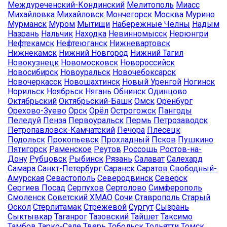
Междуреченский-Кондинский
Мелитополь
Миасс
Михайловка
Михайловск
Мончегорск
Москва
Мурино
Мурманск
Муром
Мытищи
Набережные Челны
Надым
Назрань
Нальчик
Находка
Невинномысск
Нерюнгри
Нефтекамск
Нефтеюганск
Нижневартовск
Нижнекамск
Нижний Новгород
Нижний Тагил
Новокузнецк
Новомосковск
Новороссийск
Новосибирск
Новоуральск
Новочебоксарск
Новочеркасск
Новошахтинск
Новый Уренгой
Ногинск
Норильск
Ноябрьск
Нягань
Обнинск
Одинцово
Октябрьский
Октябрьский-Башк
Омск
Оренбург
Орехово-Зуево
Орск
Орёл
Острогожск
Пангоды
Пеледуй
Пенза
Первоуральск
Пермь
Петрозаводск
Петропавловск-Камчатский
Печора
Плесецк
Подольск
Прокопьевск
Прохладный
Псков
Пушкино
Пятигорск
Раменское
Реутов
Россошь
Ростов-на-
Дону
Рубцовск
Рыбинск
Рязань
Салават
Салехард
Самара
Санкт-Петербург
Саранск
Саратов
Свободный-
Амурская
Севастополь
Северодвинск
Северск
Сергиев Посад
Серпухов
Сертолово
Симферополь
Смоленск
Советский ХМАО
Сочи
Ставрополь
Старый
Оскол
Стерлитамак
Стрежевой
Сургут
Сызрань
Сыктывкар
Таганрог
Тазовский
Тайшет
Таксимо
Тамбов
Тарко-Сале
Тверь
Тобольск
Тольятти
Томск