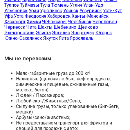
Туапсе
Туймазы
Тула
Тюмень
Углич
Улан-Удэ
Ульяновск
Урай
Урюпинск
Усинск
Уссурийск
Усть-Кут
Уфа
Ухта
Феодосия
Хабаровск
Ханты-Мансийск
Хасавюрт
Химки
Чебоксары
Челябинск
Череповец
Черкесск
Чита
Шахты
Шебекино
Щёлково
Электросталь
Элиста
Энгельс
Энергодар
Югорск
Южно-Сахалинск
Якутск
Ялта
Ярославль
Мы не перевозим
Мало-габаритные груза до 200 кг!
Наливные (щелочи любые, нефтепродукты,
химические и пищевые, сжиженные газы,
молоко, бетон)
Людей / Пассажиров;
Любой скот/Животных/Сено;
Сыпучие грузы, только упакованные (биг-беги,
мешки);
Арбузы/сено/животных;
Не предоставляем транспорт для фруктов и
овощей для продажи с авто;