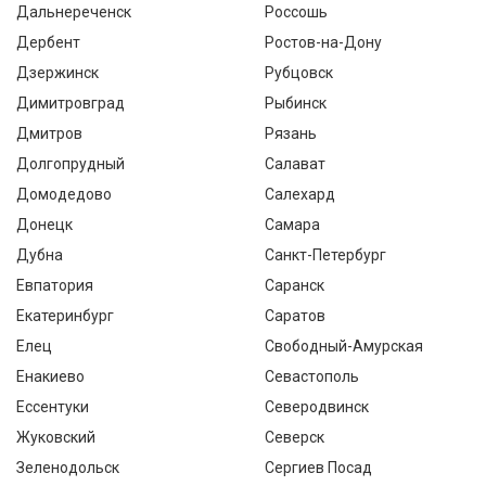
Дальнереченск
Россошь
Дербент
Ростов-на-Дону
Дзержинск
Рубцовск
Димитровград
Рыбинск
Дмитров
Рязань
Долгопрудный
Салават
Домодедово
Салехард
Донецк
Самара
Дубна
Санкт-Петербург
Евпатория
Саранск
Екатеринбург
Саратов
Елец
Свободный-Амурская
Енакиево
Севастополь
Ессентуки
Северодвинск
Жуковский
Северск
Зеленодольск
Сергиев Посад