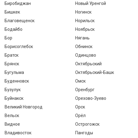
Биробиджан
Новый Уренгой
Бишкек
Ногинск
Благовещенск
Норильск
Бодайбо
Ноябрьск
Бор
Нягань
Борисоглебск
Обнинск
Братск
Одинцово
Брянск
Октябрьский
Бугульма
Октябрьский-Башк
Буденновск
Омск
Бузулук
Оренбург
Буйнакск
Орехово-Зуево
Великий Новгород
Орск
Вельск
Орёл
Видное
Острогожск
Владивосток
Пангоды