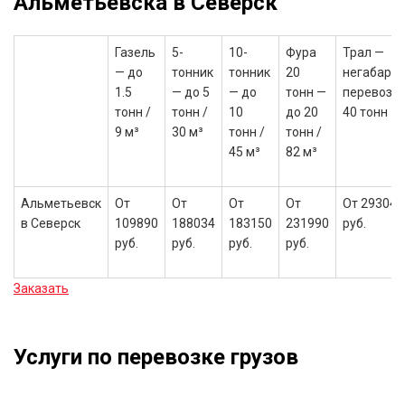
Альметьевска в Северск
Газель
5-
10-
Фура
Трал —
— до
тонник
тонник
20
негабари
1.5
— до 5
— до
тонн —
перевозки
тонн /
тонн /
10
до 20
40 тонн
9 м³
30 м³
тонн /
тонн /
45 м³
82 м³
Альметьевск
От
От
От
От
От 293040
в Северск
109890
188034
183150
231990
руб.
руб.
руб.
руб.
руб.
Заказать
Услуги по перевозке грузов