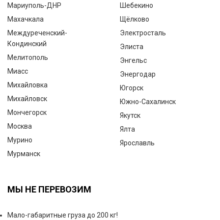
Мариуполь-ДНР
Шебекино
Махачкала
Щёлково
Междуреченский-
Электросталь
Кондинский
Элиста
Мелитополь
Энгельс
Миасс
Энергодар
Михайловка
Югорск
Михайловск
Южно-Сахалинск
Мончегорск
Якутск
Москва
Ялта
Мурино
Ярославль
Мурманск
МЫ НЕ ПЕРЕВОЗИМ
Мало-габаритные груза до 200 кг!