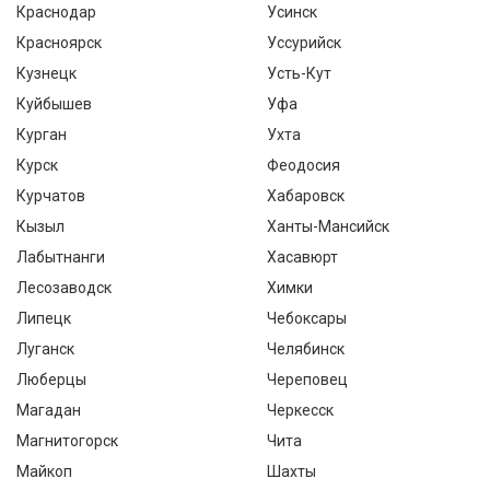
Краснодар
Усинск
Красноярск
Уссурийск
Кузнецк
Усть-Кут
Куйбышев
Уфа
Курган
Ухта
Курск
Феодосия
Курчатов
Хабаровск
Кызыл
Ханты-Мансийск
Лабытнанги
Хасавюрт
Лесозаводск
Химки
Липецк
Чебоксары
Луганск
Челябинск
Люберцы
Череповец
Магадан
Черкесск
Магнитогорск
Чита
Майкоп
Шахты