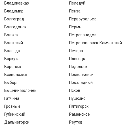
Владикавказ
Пеледуй
Владимир
Пенза
Волгоград
Первоуральск
Волгодонск
Пермь
Волжск
Петрозаводск
Волжский
Петропавловск-Камчатский
Вологда
Печора
Воркута
Плесецк
Воронеж
Подольск
Всеволожск
Прокопьевск
Выборг
Прохладный
Вышний Волочек
Псков
Гатчина
Пушкино
Грозный
Пятигорск
Губкинский
Раменское
Дальнегорск
Реутов