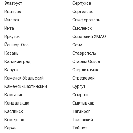
Златоуст
Серпухов
Иваново
Сертолово
Ижевск
Симферополь
Инта
Смоленск
Иркутск
Советский ХМАО
Йошкар-Ола
Сочи
Казань
Ставрополь
Калининград
Старый Оскол
Калуга
Стерлитамак
Каменск-Уральский
Стрежевой
Каменск-Шахтинский
Сургут
Камышин
Сызрань
Кандалакша
Сыктывкар
Каспийск
Таганрог
Кемерово
Тазовский
Керчь
Тайшет