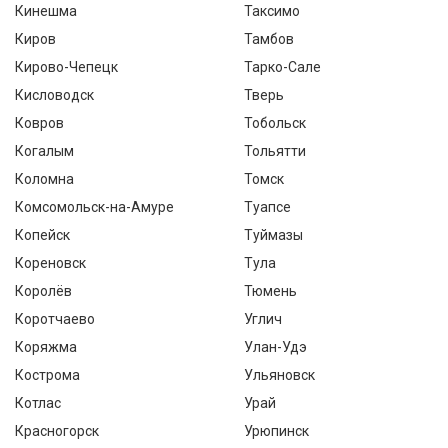
Кинешма
Таксимо
Киров
Тамбов
Кирово-Чепецк
Тарко-Сале
Кисловодск
Тверь
Ковров
Тобольск
Когалым
Тольятти
Коломна
Томск
Комсомольск-на-Амуре
Туапсе
Копейск
Туймазы
Кореновск
Тула
Королёв
Тюмень
Коротчаево
Углич
Коряжма
Улан-Удэ
Кострома
Ульяновск
Котлас
Урай
Красногорск
Урюпинск