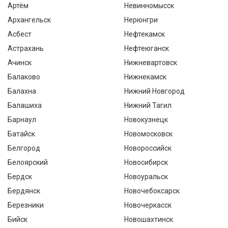
Артём
Невинномысск
Архангельск
Нерюнгри
Асбест
Нефтекамск
Астрахань
Нефтеюганск
Ачинск
Нижневартовск
Балаково
Нижнекамск
Балахна
Нижний Новгород
Балашиха
Нижний Тагил
Барнаул
Новокузнецк
Батайск
Новомосковск
Белгород
Новороссийск
Белоярский
Новосибирск
Бердск
Новоуральск
Бердянск
Новочебоксарск
Березники
Новочеркасск
Бийск
Новошахтинск