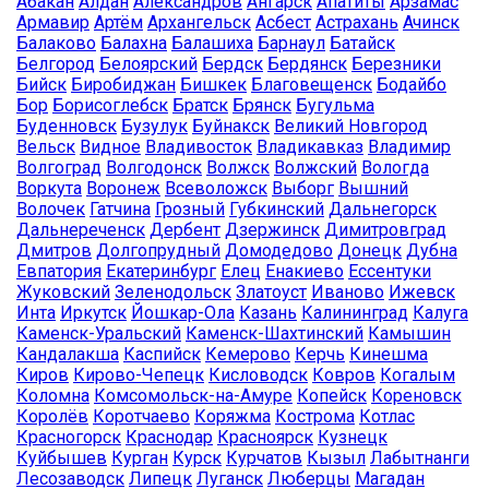
Абакан
Алдан
Александров
Ангарск
Апатиты
Арзамас
Армавир
Артём
Архангельск
Асбест
Астрахань
Ачинск
Балаково
Балахна
Балашиха
Барнаул
Батайск
Белгород
Белоярский
Бердск
Бердянск
Березники
Бийск
Биробиджан
Бишкек
Благовещенск
Бодайбо
Бор
Борисоглебск
Братск
Брянск
Бугульма
Буденновск
Бузулук
Буйнакск
Великий Новгород
Вельск
Видное
Владивосток
Владикавказ
Владимир
Волгоград
Волгодонск
Волжск
Волжский
Вологда
Воркута
Воронеж
Всеволожск
Выборг
Вышний
Волочек
Гатчина
Грозный
Губкинский
Дальнегорск
Дальнереченск
Дербент
Дзержинск
Димитровград
Дмитров
Долгопрудный
Домодедово
Донецк
Дубна
Евпатория
Екатеринбург
Елец
Енакиево
Ессентуки
Жуковский
Зеленодольск
Златоуст
Иваново
Ижевск
Инта
Иркутск
Йошкар-Ола
Казань
Калининград
Калуга
Каменск-Уральский
Каменск-Шахтинский
Камышин
Кандалакша
Каспийск
Кемерово
Керчь
Кинешма
Киров
Кирово-Чепецк
Кисловодск
Ковров
Когалым
Коломна
Комсомольск-на-Амуре
Копейск
Кореновск
Королёв
Коротчаево
Коряжма
Кострома
Котлас
Красногорск
Краснодар
Красноярск
Кузнецк
Куйбышев
Курган
Курск
Курчатов
Кызыл
Лабытнанги
Лесозаводск
Липецк
Луганск
Люберцы
Магадан