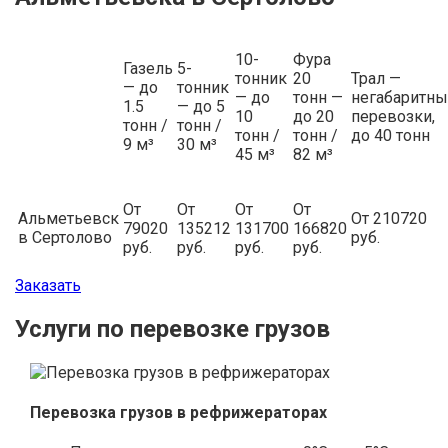
10-
Фура
Газель
5-
тонник
20
Трал —
— до
тонник
— до
тонн —
негабаритн
1.5
— до 5
10
до 20
перевозки,
тонн /
тонн /
тонн /
тонн /
до 40 тонн
9 м³
30 м³
45 м³
82 м³
От
От
От
От
Альметьевск
От 210720
79020
135212
131700
166820
в Сертолово
руб.
руб.
руб.
руб.
руб.
Заказать
Услуги по перевозке грузов
Перевозка грузов в рефрижераторах