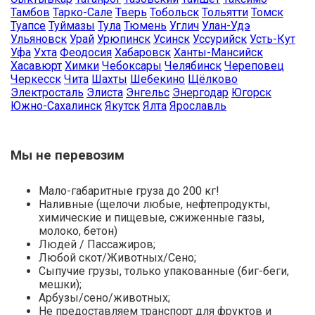
Тамбов
Тарко-Сале
Тверь
Тобольск
Тольятти
Томск
Туапсе
Туймазы
Тула
Тюмень
Углич
Улан-Удэ
Ульяновск
Урай
Урюпинск
Усинск
Уссурийск
Усть-Кут
Уфа
Ухта
Феодосия
Хабаровск
Ханты-Мансийск
Хасавюрт
Химки
Чебоксары
Челябинск
Череповец
Черкесск
Чита
Шахты
Шебекино
Щёлково
Электросталь
Элиста
Энгельс
Энергодар
Югорск
Южно-Сахалинск
Якутск
Ялта
Ярославль
Мы не перевозим
Мало-габаритные груза до 200 кг!
Наливные (щелочи любые, нефтепродукты,
химические и пищевые, сжиженные газы,
молоко, бетон)
Людей / Пассажиров;
Любой скот/Животных/Сено;
Сыпучие грузы, только упакованные (биг-беги,
мешки);
Арбузы/сено/животных;
Не предоставляем транспорт для фруктов и