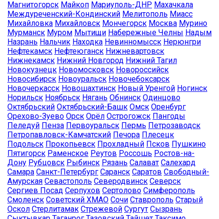
Магнитогорск
Майкоп
Мариуполь-ДНР
Махачкала
Междуреченский-Кондинский
Мелитополь
Миасс
Михайловка
Михайловск
Мончегорск
Москва
Мурино
Мурманск
Муром
Мытищи
Набережные Челны
Надым
Назрань
Нальчик
Находка
Невинномысск
Нерюнгри
Нефтекамск
Нефтеюганск
Нижневартовск
Нижнекамск
Нижний Новгород
Нижний Тагил
Новокузнецк
Новомосковск
Новороссийск
Новосибирск
Новоуральск
Новочебоксарск
Новочеркасск
Новошахтинск
Новый Уренгой
Ногинск
Норильск
Ноябрьск
Нягань
Обнинск
Одинцово
Октябрьский
Октябрьский-Башк
Омск
Оренбург
Орехово-Зуево
Орск
Орёл
Острогожск
Пангоды
Пеледуй
Пенза
Первоуральск
Пермь
Петрозаводск
Петропавловск-Камчатский
Печора
Плесецк
Подольск
Прокопьевск
Прохладный
Псков
Пушкино
Пятигорск
Раменское
Реутов
Россошь
Ростов-на-
Дону
Рубцовск
Рыбинск
Рязань
Салават
Салехард
Самара
Санкт-Петербург
Саранск
Саратов
Свободный-
Амурская
Севастополь
Северодвинск
Северск
Сергиев Посад
Серпухов
Сертолово
Симферополь
Смоленск
Советский ХМАО
Сочи
Ставрополь
Старый
Оскол
Стерлитамак
Стрежевой
Сургут
Сызрань
Сыктывкар
Таганрог
Тазовский
Тайшет
Таксимо