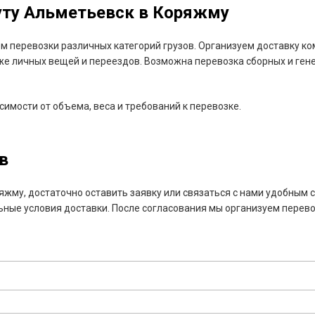
уту Альметьевск в Коряжму
 перевозки различных категорий грузов. Организуем доставку ко
кже личных вещей и переездов. Возможна перевозка сборных и гене
имости от объема, веса и требований к перевозке.
в
яжму, достаточно оставить заявку или связаться с нами удобным
ьные условия доставки. После согласования мы организуем перев