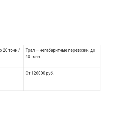
о 20 тонн /
Трал — негабаритные перевозки, до
40 тонн
От 126000 руб.