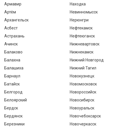
Армавир
Находка
Артём
Невинномысск
Архангельск
Нерюнгри
Асбест
Нефтекамск
Астрахань
Нефтеюганск
Ачинск
Нижневартовск
Балаково
Нижнекамск
Балахна
Нижний Новгород
Балашиха
Нижний Тагил
Барнаул
Новокузнецк
Батайск
Новомосковск
Белгород
Новороссийск
Белоярский
Новосибирск
Бердск
Новоуральск
Бердянск
Новочебоксарск
Березники
Новочеркасск