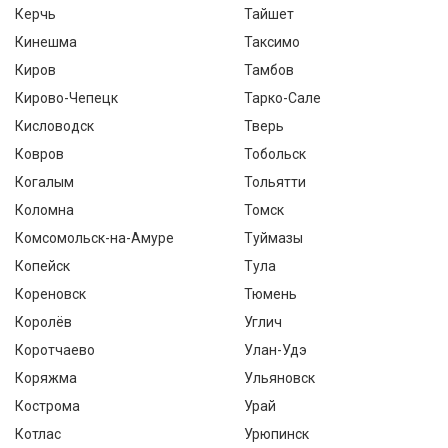
Керчь
Тайшет
Кинешма
Таксимо
Киров
Тамбов
Кирово-Чепецк
Тарко-Сале
Кисловодск
Тверь
Ковров
Тобольск
Когалым
Тольятти
Коломна
Томск
Комсомольск-на-Амуре
Туймазы
Копейск
Тула
Кореновск
Тюмень
Королёв
Углич
Коротчаево
Улан-Удэ
Коряжма
Ульяновск
Кострома
Урай
Котлас
Урюпинск