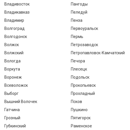
Владивосток
Пангоды
Владикавказ
Пеледуй
Владимир
Пенза
Волгоград
Первоуральск
Волгодонск
Пермь
Волжск
Петрозаводск
Волжский
Петропавловск-Камчатский
Вологда
Печора
Воркута
Плесецк
Воронеж
Подольск
Всеволожск
Прокопьевск
Выборг
Прохладный
Вышний Волочек
Псков
Гатчина
Пушкино
Грозный
Пятигорск
Губкинский
Раменское