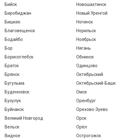
Бийск
Новошахтинск
Биробиджан
Новый Уренгой
Бишкек
Ногинск
Благовещенск
Норильск
Бодайбо
Ноябрьск
Бор
Нягань
Борисоглебск
Обнинск
Братск
Одинцово
Брянск
Октябрьский
Бугульма
Октябрьский-Башк
Буденновск
Омск
Бузулук
Оренбург
Буйнакск
Орехово-Зуево
Великий Новгород
Орск
Вельск
Орёл
Видное
Острогожск