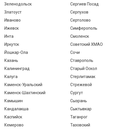
Зеленодольск
Сергиев Посад
Златоуст
Серпухов
Иваново
Сертолово
Ижевск
Симферополь
Инта
Смоленск
Иркутск
Советский ХМАО
Йошкар-Ола
Сочи
Казань
Ставрополь
Калининград
Старый Оскол
Калуга
Стерлитамак
Каменск-Уральский
Стрежевой
Каменск-Шахтинский
Сургут
Камышин
Сызрань
Кандалакша
Сыктывкар
Каспийск
Таганрог
Кемерово
Тазовский