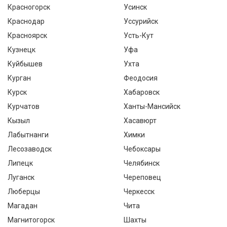
Красногорск
Усинск
Краснодар
Уссурийск
Красноярск
Усть-Кут
Кузнецк
Уфа
Куйбышев
Ухта
Курган
Феодосия
Курск
Хабаровск
Курчатов
Ханты-Мансийск
Кызыл
Хасавюрт
Лабытнанги
Химки
Лесозаводск
Чебоксары
Липецк
Челябинск
Луганск
Череповец
Люберцы
Черкесск
Магадан
Чита
Магнитогорск
Шахты