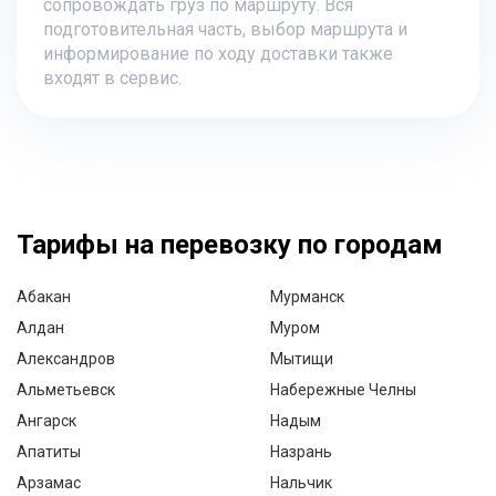
сопровождать груз по маршруту. Вся
подготовительная часть, выбор маршрута и
информирование по ходу доставки также
входят в сервис.
Тарифы на перевозку по городам
Абакан
Мурманск
Алдан
Муром
Александров
Мытищи
Альметьевск
Набережные Челны
Ангарск
Надым
Апатиты
Назрань
Арзамас
Нальчик