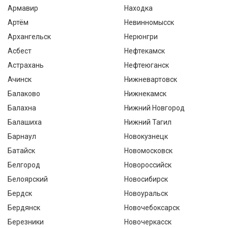
Армавир
Находка
Артём
Невинномысск
Архангельск
Нерюнгри
Асбест
Нефтекамск
Астрахань
Нефтеюганск
Ачинск
Нижневартовск
Балаково
Нижнекамск
Балахна
Нижний Новгород
Балашиха
Нижний Тагил
Барнаул
Новокузнецк
Батайск
Новомосковск
Белгород
Новороссийск
Белоярский
Новосибирск
Бердск
Новоуральск
Бердянск
Новочебоксарск
Березники
Новочеркасск