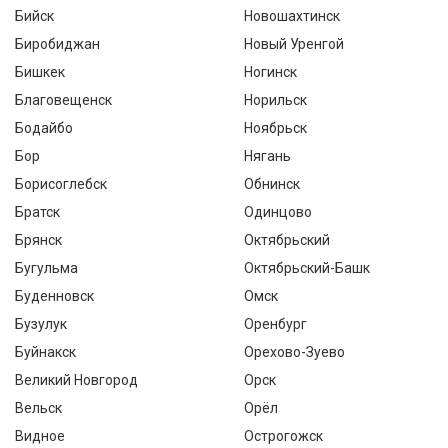
Бийск
Новошахтинск
Биробиджан
Новый Уренгой
Бишкек
Ногинск
Благовещенск
Норильск
Бодайбо
Ноябрьск
Бор
Нягань
Борисоглебск
Обнинск
Братск
Одинцово
Брянск
Октябрьский
Бугульма
Октябрьский-Башк
Буденновск
Омск
Бузулук
Оренбург
Буйнакск
Орехово-Зуево
Великий Новгород
Орск
Вельск
Орёл
Видное
Острогожск