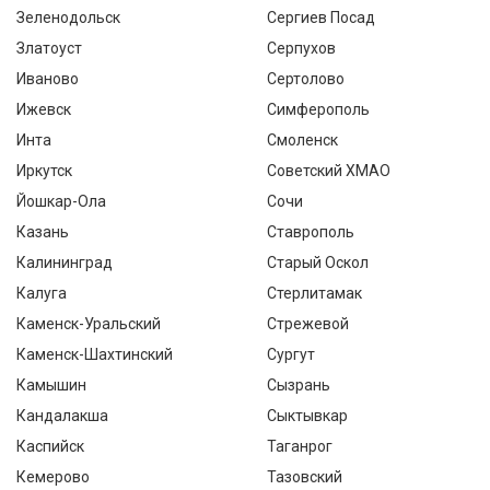
Зеленодольск
Сергиев Посад
Златоуст
Серпухов
Иваново
Сертолово
Ижевск
Симферополь
Инта
Смоленск
Иркутск
Советский ХМАО
Йошкар-Ола
Сочи
Казань
Ставрополь
Калининград
Старый Оскол
Калуга
Стерлитамак
Каменск-Уральский
Стрежевой
Каменск-Шахтинский
Сургут
Камышин
Сызрань
Кандалакша
Сыктывкар
Каспийск
Таганрог
Кемерово
Тазовский