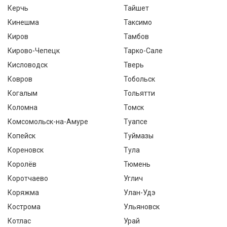
Керчь
Тайшет
Кинешма
Таксимо
Киров
Тамбов
Кирово-Чепецк
Тарко-Сале
Кисловодск
Тверь
Ковров
Тобольск
Когалым
Тольятти
Коломна
Томск
Комсомольск-на-Амуре
Туапсе
Копейск
Туймазы
Кореновск
Тула
Королёв
Тюмень
Коротчаево
Углич
Коряжма
Улан-Удэ
Кострома
Ульяновск
Котлас
Урай