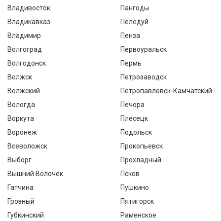
Владивосток
Пангоды
Владикавказ
Пеледуй
Владимир
Пенза
Волгоград
Первоуральск
Волгодонск
Пермь
Волжск
Петрозаводск
Волжский
Петропавловск-Камчатский
Вологда
Печора
Воркута
Плесецк
Воронеж
Подольск
Всеволожск
Прокопьевск
Выборг
Прохладный
Вышний Волочек
Псков
Гатчина
Пушкино
Грозный
Пятигорск
Губкинский
Раменское