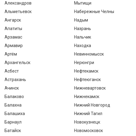
Александров
Мытищи
Альметьевск
Набережные Челны
Ангарск
Надым
Апатиты
Назрань
Арзамас
Нальчик
Армавир
Находка
Артём
Невинномысск
Архангельск
Нерюнгри
Асбест
Нефтекамск
Астрахань
Нефтеюганск
Ачинск
Нижневартовск
Балаково
Нижнекамск
Балахна
Нижний Новгород
Балашиха
Нижний Тагил
Барнаул
Новокузнецк
Батайск
Новомосковск