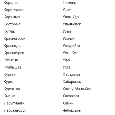
Королёв
Тюмень
Коротчаево
Углич
Коряжма
Улан-Удэ
Кострома
Ульяновск
Котлас
Урай
Красногорск
Усинск
Краснодар
Уссурийск
Красноярск
Усть-Кут
Кузнецк
Уфа
Куйбышев
Ухта
Курган
Феодосия
Курск
Хабаровск
Курчатов
Ханты-Мансийск
Кызыл
Хасавюрт
Лабытнанги
Химки
Лесозаводск
Чебоксары