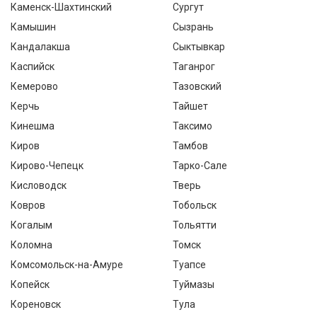
Каменск-Шахтинский
Сургут
Камышин
Сызрань
Кандалакша
Сыктывкар
Каспийск
Таганрог
Кемерово
Тазовский
Керчь
Тайшет
Кинешма
Таксимо
Киров
Тамбов
Кирово-Чепецк
Тарко-Сале
Кисловодск
Тверь
Ковров
Тобольск
Когалым
Тольятти
Коломна
Томск
Комсомольск-на-Амуре
Туапсе
Копейск
Туймазы
Кореновск
Тула