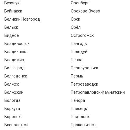
Бузулук
Оренбург
Буйнакск
Орехово-Зуево
Великий Новгород
Орск
Вельск
Орёл
Видное
Острогожск
Владивосток
Пангоды
Владикавказ
Пеледуй
Владимир
Пенза
Волгоград
Первоуральск
Волгодонск
Пермь
Волжск
Петрозаводск
Волжский
Петропавловск-Камчатский
Вологда
Печора
Воркута
Плесецк
Воронеж
Подольск
Всеволожск
Прокопьевск