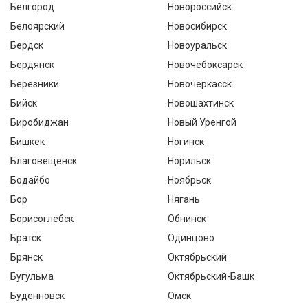
Белгород
Новороссийск
Белоярский
Новосибирск
Бердск
Новоуральск
Бердянск
Новочебоксарск
Березники
Новочеркасск
Бийск
Новошахтинск
Биробиджан
Новый Уренгой
Бишкек
Ногинск
Благовещенск
Норильск
Бодайбо
Ноябрьск
Бор
Нягань
Борисоглебск
Обнинск
Братск
Одинцово
Брянск
Октябрьский
Бугульма
Октябрьский-Башк
Буденновск
Омск